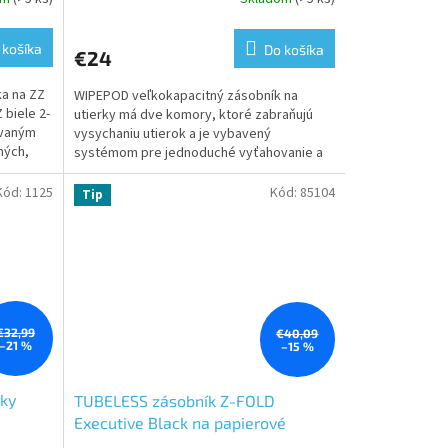
 košíka
Do košíka
€24
ka na ZZ
WIPEPOD veľkokapacitný zásobník na
 biele 2-
utierky má dve komory, ktoré zabraňujú
ívaným
vysychaniu utierok a je vybavený
ných,
systémom pre jednoduché vyťahovanie a
odtrhávanie utierok.
Kód:
1125
Kód:
85104
Tip
€32,99
€40,09
–21 %
–15 %
rky
TUBELESS zásobník Z-FOLD
Executive Black na papierové
utierky