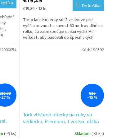
 košíka
je
Do košíka
Jednotková
€19,29 / 12 ks
5,0
cena:
iehľadná
z
Tieto lacné utierky sú: 2-vrstvové pre
adný
5
vyššiu pevnosť a savosť 60 metrov dlhé na
ahu,
hviezdičiek.
rolku, čo zabezpečuje dlhšiu výdrž Mini
aj
veľkosť, aby pasovali do špecifických
dávkovačov,...
I2000054
Kód:
190592
€29,99
€26
–27 %
–15 %
Tork vlhčené utierky na ruky vo
ná,
vedierku, Premium, 1 vrstva, dĺžka
16m, 4ks v kartóne
om
(>5 ks)
Skladom
(>5 ks)