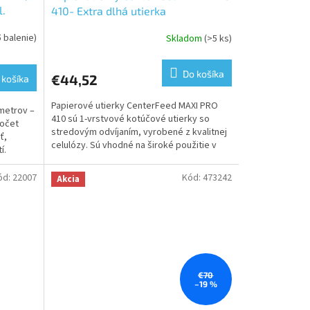
l.
410- Extra dlhá utierka
5 balenie)
Skladom
(>5 ks)
Priemerné
hodnotenie
produktu
Do košíka
€44,52
 košíka
je
5,0
Papierové utierky CenterFeed MAXI PRO
z
 metrov –
410 sú 1-vrstvové kotúčové utierky so
5
Počet
stredovým odvíjaním, vyrobené z kvalitnej
hviezdičiek.
ť,
celulózy. Sú vhodné na široké použitie v
í.
domácnosti aj v...
ód:
22007
Kód:
473242
Akcia
€70
–19 %