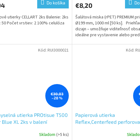
Do košíka
Do
94
€8,20
ové utierky CELLART 2ks Balenie: 2ks
Šalátová miska (rPET) PREMIUM pr
: 50 Počet vrstiev: 2 100% celulóza
Ø199 mm, 1000 ml [50 ks]. Priehľ
dizajn – umožňuje viditeľnosť obs
ideálne pre vystavenie alebo pred
šalátov,...
Kód:
RUI3000021
Kód:
RU
€30,03
–28 %
yselná utierka PROtisue T500
Papierová utierka
 Blue XL 2ks v balení
Reflex,Centerfeed perforova
hrubšia Tubeless
Skladom
(>5 ks)
Sklad
erné
Priemerné