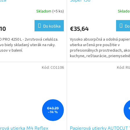
Skladom
(>5 ks)
Sklad
erné
Priemerné
tenie
hodnotenie
ktu
produktu
Do košíka
Do
,10
€35,64
je
5,0
D PRO 4250 L - 2vrstvová celulóza.
Vysoko absorpčná a odolná papie
z
o biely skladaný uterák na ruky.
utierka určená pre použitie v
5
usov v balení.
profesionálnych prostrediach, ako
ičiek.
hviezdičiek.
kuchyne, reštaurácie, priemyseln
prevádzky alebo verejné toalety. T
Kód:
CO1106
Kód:
RU
€43,29
–14 %
rová utierka M4 Reflex
Papierová utierky AUTOCUT