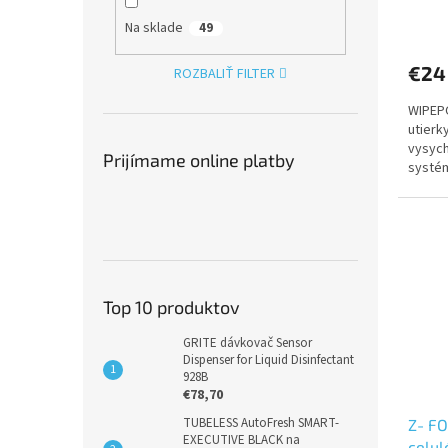
Na sklade
49
€24
ROZBALIŤ FILTER
WIPEPO
utierk
vysych
Prijímame online platby
systé
odtrhá
Top 10 produktov
GRITE dávkovač Sensor
Dispenser for Liquid Disinfectant
928B
€78,70
TUBELESS AutoFresh SMART-
Z- FO
EXECUTIVE BLACK na
celul