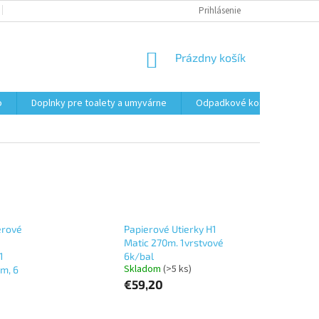
PODMIENKY OCHRANY OSOBNÝCH ÚDAJOV
Prihlásenie
FORMULÁR NA ODSTÚPENI
NÁKUPNÝ
Prázdny košík
KOŠÍK
o
Doplnky pre toalety a umyvárne
Odpadkové koše
Vrec
erové
Papierové Utierky H1
Matic 270m. 1vrstvové
1
6k/bal
Skladom
(>5 ks)
0m, 6
€59,20