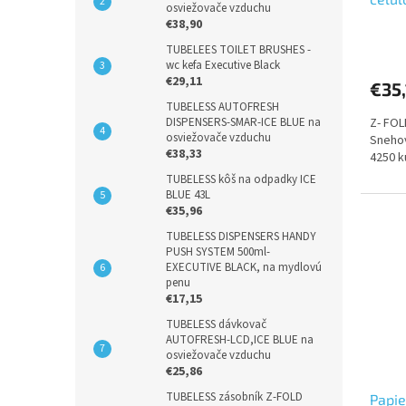
osviežovače vzduchu
€38,90
Priem
TUBELEES TOILET BRUSHES -
hodno
wc kefa Executive Black
produ
€29,11
€35
je
5,0
TUBELESS AUTOFRESH
Z- FOL
DISPENSERS-SMAR-ICE BLUE na
z
osviežovače vzduchu
Snehov
5
€38,33
4250 k
hviezd
TUBELESS kôš na odpadky ICE
BLUE 43L
€35,96
TUBELESS DISPENSERS HANDY
PUSH SYSTEM 500ml-
EXECUTIVE BLACK, na mydlovú
penu
€17,15
TUBELESS dávkovač
AUTOFRESH-LCD,ICE BLUE na
osviežovače vzduchu
€25,86
TUBELESS zásobník Z-FOLD
Papie