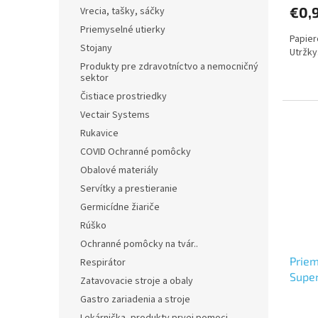
€0,
Vrecia, tašky, sáčky
Priemyselné utierky
Papier
Stojany
Utržky
Produkty pre zdravotníctvo a nemocničný
sektor
Čistiace prostriedky
Vectair Systems
Rukavice
COVID Ochranné pomôcky
Obalové materiály
Servítky a prestieranie
Germicídne žiariče
Rúško
Ochranné pomôcky na tvár..
Priem
Respirátor
Super
Zatavovacie stroje a obaly
Gastro zariadenia a stroje
Priem