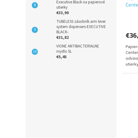
Executive Black na papierové
Cent
utierky
1vrst
€33,90
Priem
TUBELESS zásobník arm lever
hodno
system dispensers-EXECUTIVE
produ
BLACK-
€36
je
€31,82
5,0
VIONE ANTIBACTERIALNE
Papier
z
mydlo 5L
Center
5
€5,45
odvino
hviezd
utierk
celulóz