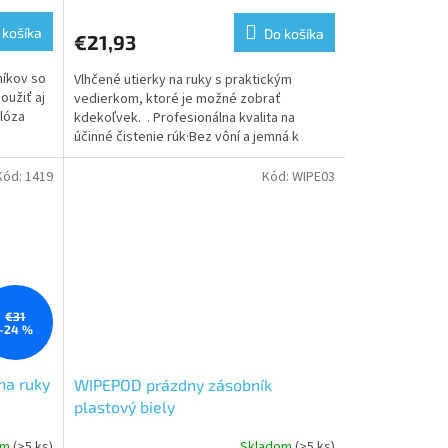
 košíka
Do košíka
€21,93
níkov so
Vlhčené utierky na ruky s praktickým
oužiť aj
vedierkom, ktoré je možné zobrať
lóza
kdekoľvek. . Profesionálna kvalita na
účinné čistenie rúk·Bez vôní a jemná k
pokožke
Kód:
1419
Kód:
WIPE03
€31
–24 %
na ruky
WIPEPOD prázdny zásobník
plastový biely
om
(>5 ks)
Skladom
(>5 ks)