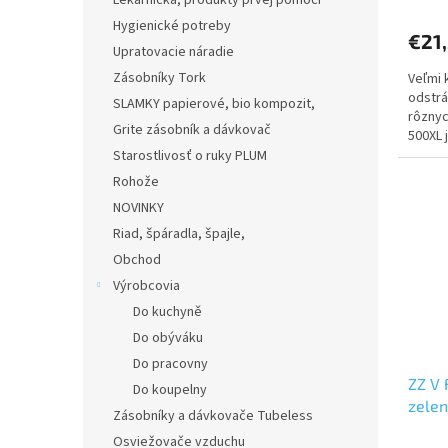
Lekárnička, produkty prvej pomoci
hodno
produ
Hygienické potreby
€21
je
Upratovacie náradie
5,0
Zásobníky Tork
Veľmi 
z
odstrá
5
SLAMKY papierové, bio kompozit,
rôznyc
hviezd
Grite zásobník a dávkovač
500XL 
kotúča
Starostlivosť o ruky PLUM
Rohože
NOVINKY
Riad, špáradla, špajle,
Obchod
Výrobcovia
Do kuchyně
Do obýváku
Do pracovny
ZZ V 
Do koupelny
zelen
Zásobníky a dávkovače Tubeless
Osviežovače vzduchu