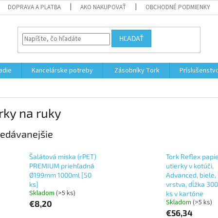
DOPRAVA A PLATBA
AKO NAKUPOVAŤ
OBCHODNÉ PODMIENKY
HĽADAŤ
adie
Kancelárske potreby
Zásobníky Tork
Príslušenstv
rky na ruky
edávanejšie
Šalátová miska (rPET)
Tork Reflex papi
PREMIUM priehľadná
utierky v kotúči,
Ø199mm 1000ml [50
Advanced, biele, 
ks]
vrstva, dĺžka 30
Skladom
(>5 ks)
ks v kartóne
Skladom
(>5 ks)
€8,20
€56,34