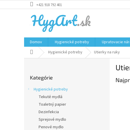
Prejsť
+421 918 792 401
na
obsah
Domov
Hygienické potreby
Upratovacie nár
Domov
Hygienické potreby
Utierky na ruky
B
Utie
o
Preskočiť
č
Kategórie
kategórie
Najpr
n
ý
Hygienické potreby
p
Tekuté mydlá
a
Toaletný papier
n
e
Dezinfekcia
l
Sprejové mydlo
Penové mydlo