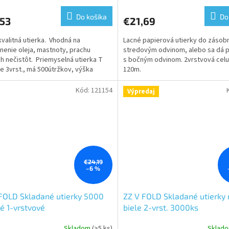
tenie
hodnotenie
ktu
produktu
Do košíka
Do
,53
€21,69
je
5,0
kvalitná utierka. Vhodná na
Lacné papierová utierky do zásob
z
nenie oleja, mastnoty, prachu
stredovým odvinom, alebo sa dá p
5
h nečistôt. Priemyselná utierka T
s bočným odvinom. 2vrstvová celu
ičiek.
hviezdičiek.
je 3vrst., má 500útržkov, výška
120m.
 38cm,...
Kód:
121154
Výpredaj
€24,19
–6 %
FOLD Skladané utierky 5000
ZZ V FOLD Skladané utierky 
é 1-vrstvové
biele 2-vrst. 3000ks
Skladom
(>5 ks)
Sklad