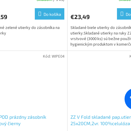
erné
Priemerné
tenie
hodnotenie
ktu
produktu
Do košíka
Do
,59
€23,49
je
5,0
né zelené utierky do zásobníka na
Skladané biele utierky do zásobní
z
erky
utierky.Skladané utierky na ruky ZZ
5
vrstvové (3000 ks) sú bežne použ
ičiek.
hviezdičiek.
hygienickým produktom v komerč
priemyselných...
Kód:
WIPE04
POD prázdny zásobník
ZZ V Fold skladané pap.utie
ový čierny
25x20CM,2vr. 100%celulóza
4000ks