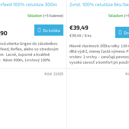
erfeed 100% celulóza 300m
2vrst. 100% celulóza 6ks/ba
.GRITE
Skladom
(>5 balenie)
Skladom
(>
erné
Priemerné
tenie
hodnotenie
€39,49
ktu
produktu
Do košíka
,90
je
Do
Jednotková
€39,49 / 6 ks
5,0
cena:
ová utierka Grigeo do zásobníkov
z
Hlavné vlastnosti: Dĺžka rolky: 130
feed, Reflex, alebo so stredovým
5
dlhá výdrž, menej častá výmena. 
m. Lacné, úsporné a kvalitné
ičiek.
hviezdičiek.
vrstiev: 2 vrstvy – zaručujú pevnos
y. Návin 300m, 1vrstový 100%
vysokú savosť a komfort pri použit
a...
Materiál: 100%...
Kód:
21025
K