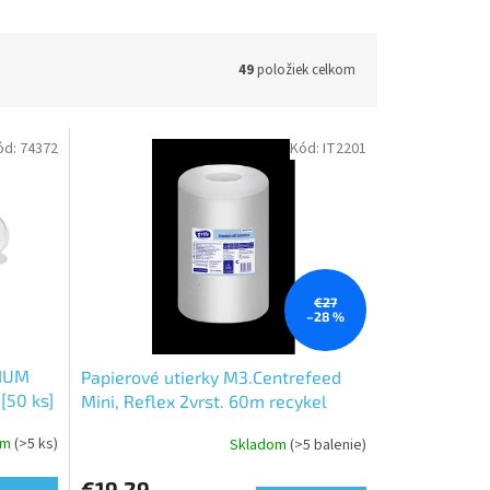
49
položiek celkom
ód:
74372
Kód:
IT2201
€27
–28 %
MIUM
Papierové utierky M3.Centrefeed
[50 ks]
Mini, Reflex 2vrst. 60m recykel
GRITE
om
(>5 ks)
Skladom
(>5 balenie)
Priemerné
hodnotenie
€19,29
produktu