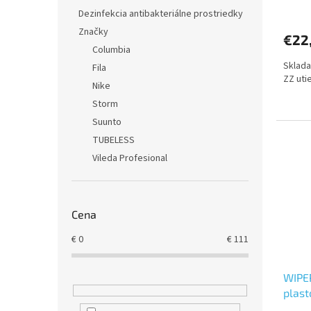
Priem
Dezinfekcia antibakteriálne prostriedky
hodno
produ
Značky
€22
je
Columbia
5,0
Sklada
z
Fila
ZZ uti
5
Nike
hviezd
Storm
Suunto
TUBELESS
Vileda Profesional
Cena
€
0
€
111
WIPE
plast