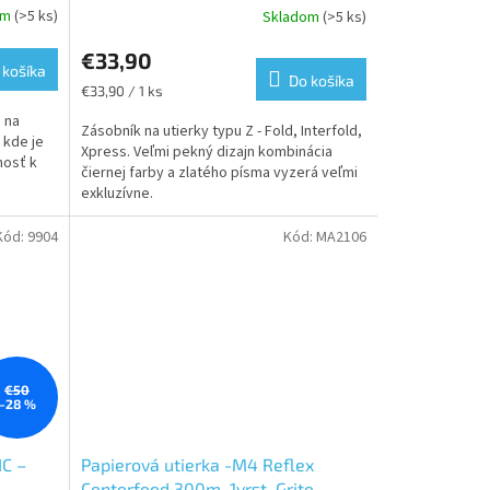
om
(>5 ks)
Skladom
(>5 ks)
Priemerné
hodnotenie
€33,90
produktu
 košíka
je
Do košíka
Jednotková
€33,90 / 1 ks
5,0
cena:
 na
z
Zásobník na utierky typu Z - Fold, Interfold,
 kde je
5
Xpress. Veľmi pekný dizajn kombinácia
nosť k
hviezdičiek.
čiernej farby a zlatého písma vyzerá veľmi
exkluzívne.
Kód:
9904
Kód:
MA2106
€50
–28 %
IC –
Papierová utierka -M4 Reflex
Centerfeed 300m. 1vrst. Grite