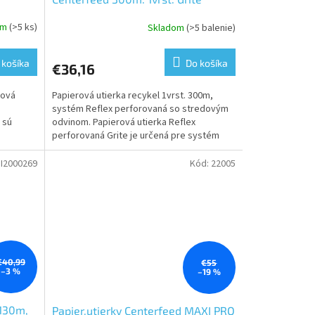
om
(>5 ks)
Skladom
(>5 balenie)
Priemerné
hodnotenie
produktu
 košíka
Do košíka
€36,16
je
5,0
rová
Papierová utierka recykel 1vrst. 300m,
z
systém Reflex perforovaná so stredovým
5
 sú
odvinom. Papierová utierka Reflex
hviezdičiek.
é
perforovaná Grite je určená pre systém
ento...
Reflex, ktorý sa využíva...
I2000269
Kód:
22005
€40,99
€55
–3 %
–19 %
 130m,
Papier.utierky Centerfeed MAXI PRO