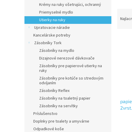
Krémy na ruky ošetrujúci, ochranný
R
Priemyselné mydlo
a
Najlac
Utierky na ruky
d
Upratovacie náradie
e
Kancelárske potreby
V
n
Zásobníky Tork
ý
i
p
e
Zásobníky na mydlo
i
p
Dizajnové nerezové dávkovače
s
r
Zásobníky pre papierové utierky na
p
o
ruky
r
d
Zásobníky pre kotúče so stredovým
o
u
odvíjaním
d
k
Zásobníky Reflex
u
t
Zásobníky na toaletný papier
papie
k
o
Zásobníky na servítky
2vrst
t
v
Príslušenstvo
o
v
Doplnky pre toalety a umyvárne
Odpadkové koše