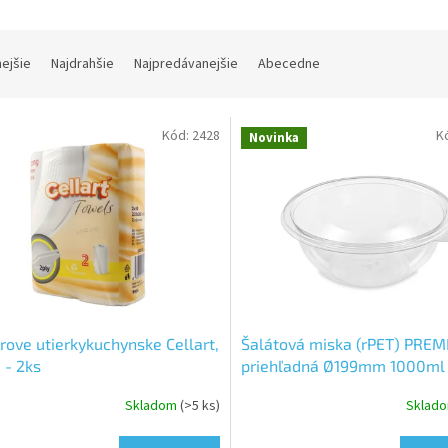
nejšie
Najdrahšie
Najpredávanejšie
Abecedne
Kód:
2428
K
Novinka
rove utierkykuchynske Cellart,
Šalátová miska (rPET) PRE
. - 2ks
priehľadná Ø199mm 1000ml 
Skladom
(>5 ks)
Sklad