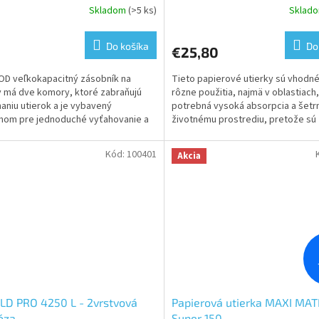
Skladom
(>5 ks)
Sklad
Priemerné
hodnotenie
produktu
Do košíka
Do
€25,80
je
5,0
D veľkokapacitný zásobník na
Tieto papierové utierky sú vhodné
z
y má dve komory, ktoré zabraňujú
rôzne použitia, najmä v oblastiach,
5
aniu utierok a je vybavený
potrebná vysoká absorpcia a šetr
hviezdičiek.
mom pre jednoduché vyťahovanie a
životnému prostrediu, pretože sú
vanie utierok.
vyrobené z čistej...
Kód:
100401
Akcia
LD PRO 4250 L - 2vrstvová
Papierová utierka MAXI MAT
óza
Super 150