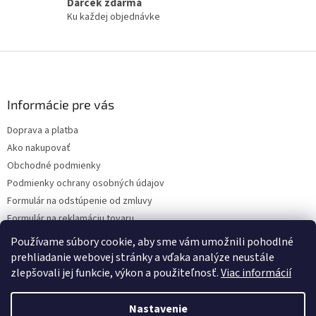
Darček zdarma
e
Ku každej objednávke
p
r
v
Z
k
á
y
v
p
ý
ä
Informácie pre vás
p
t
i
Doprava a platba
i
s
Ako nakupovať
e
u
Obchodné podmienky
Podmienky ochrany osobných údajov
Formulár na odstúpenie od zmluvy
Formulár na reklamáciu tovaru
Kontakty
Používame súbory cookie, aby sme vám umožnili pohodlné
prehliadanie webovej stránky a vďaka analýze neustále
zlepšovali jej funkcie, výkon a použiteľnosť.
Viac informácií
Vytvoril Shoptet
Nastavenie