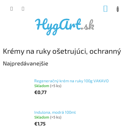
Prejsť
NÁKUP
na
obsah
KOŠÍK
Krémy na ruky ošetrujúci, ochranný
Najpredávanejšie
Regeneračný krém na ruky 100g VAKAVO
Skladom
(>5 ks)
€0,77
Indulona, modrá 100ml
Skladom
(>5 ks)
€1,75