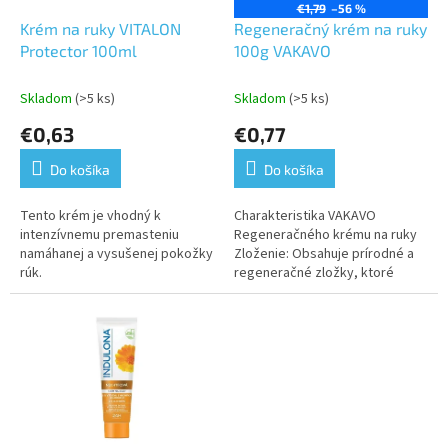
o
€1,79
–56 %
o
d
Krém na ruky VITALON
Regeneračný krém na ruky
v
u
Protector 100ml
100g VAKAVO
k
t
Skladom
(>5 ks)
Skladom
(>5 ks)
o
€0,63
€0,77
v
Do košíka
Do košíka
Tento krém je vhodný k
Charakteristika VAKAVO
intenzívnemu premasteniu
Regeneračného krému na ruky
namáhanej a vysušenej pokožky
Zloženie: Obsahuje prírodné a
rúk.
regeneračné zložky, ktoré
pomáhajú obnovovať
poškodenú pokožku. Môže
obsahovať zložky...