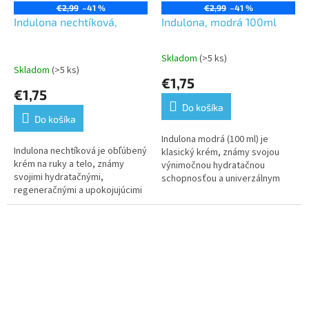
€2,99
–41 %
€2,99
–41 %
Indulona nechtíková,
Indulona, modrá 100ml
Skladom
(>5 ks)
Priemerné
Skladom
(>5 ks)
hodnotenie
€1,75
produktu
€1,75
je
Do košíka
5,0
Do košíka
z
5
Indulona modrá (100 ml) je
Indulona nechtíková je obľúbený
hviezdičiek.
klasický krém, známy svojou
krém na ruky a telo, známy
výnimočnou hydratačnou
svojimi hydratačnými,
schopnosťou a univerzálnym
regeneračnými a upokojujúcimi
použitím. Tento variant, známy
účinkami. Vďaka obsahu
aj ako Original, je jedným z...
nechtíka lekárskeho je ideálny
na suchú,...