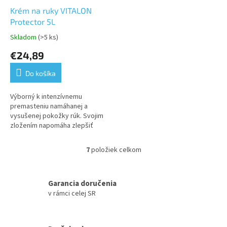
Krém na ruky VITALON
Protector 5L
Skladom
(>5 ks)
Priemerné
hodnotenie
€24,89
produktu
je
Do košíka
5,0
z
5
Výborný k intenzívnemu
hviezdičiek.
premasteniu namáhanej a
vysušenej pokožky rúk. Svojim
zložením napomáha zlepšiť
pružnosť a vláčnosť kože,
podporuje jej regeneráciu a
7
položiek celkom
O
bariérové vlastnosti.
v
l
á
Garancia doručenia
d
v rámci celej SR
a
c
i