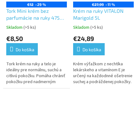
€12
–29 %
€27,99
–11 %
Tork Mini krém bez
Krém na ruky VITALON
parfumácie na ruky 475
Marigold 5L
ml, farba biela -S2
Skladom
(>5 ks)
Skladom
(>5 ks)
Priemerné
Priemerné
hodnotenie
hodnotenie
€8,50
€24,89
produktu
produktu
je
je
Do košíka
Do košíka
5,0
5,0
z
z
5
5
Tork krém na ruky a telo je
Krém výťažkom z nechtíka
hviezdičiek.
hviezdičiek.
ideálny pre normálnu, suchú a
lekárskeho a vitamínom E je
citlivú pokožku. Pomáha chrániť
určený na každodnné ošetrenie
pokožku pred nadmerným
suchej a podráždenej pokožky.
vysúšaním, pričom zanecháva
Tento krém je ideálny pre
pocit výživenej pokožky jemnej
všetky typy pokožky a je
na...
navrhnutý na...