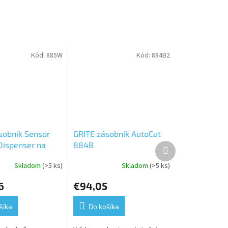
Kód:
885W
Kód:
884B2
sobník Sensor
GRITE zásobník AutoCut
Dispenser na
884B
Ďalší
produkt
é utierky 885W
Skladom
(>5 ks)
Skladom
(>5 ks)
6
€94,05
šíka
Do košíka