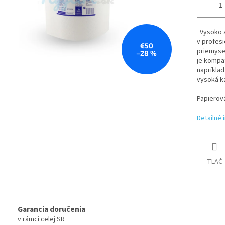
Vysoko a
v profesi
€50
priemysel
–28 %
je kompat
napríklad
vysoká ka
Papierov
Detailné 
TLAČ
Garancia doručenia
v rámci celej SR