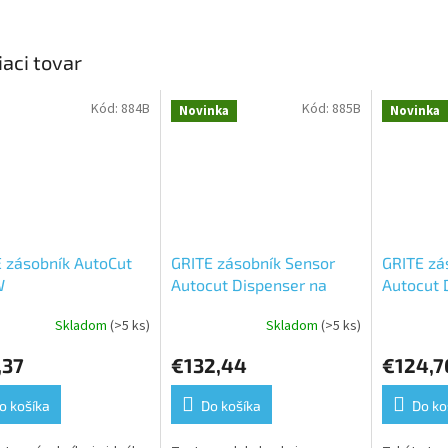
iaci tovar
Kód:
884B
Kód:
885B
Novinka
Novinka
 zásobník AutoCut
GRITE zásobník Sensor
GRITE zá
W
Autocut Dispenser na
Autocut 
papierové utierky 885B
papierov
Skladom
(>5 ks)
Skladom
(>5 ks)
erné
Priemerné
tenie
hodnotenie
,37
€132,44
€124,7
ktu
produktu
je
5,0
o košíka
Do košíka
Do ko
z
5