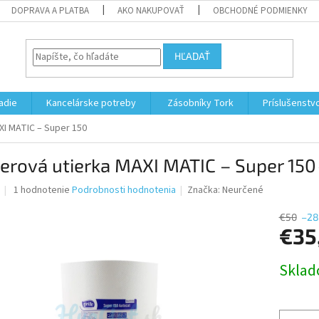
DOPRAVA A PLATBA
AKO NAKUPOVAŤ
OBCHODNÉ PODMIENKY
HĽADAŤ
adie
Kancelárske potreby
Zásobníky Tork
Príslušenstv
XI MATIC – Super 150
erová utierka MAXI MATIC – Super 150
Priemerné
1 hodnotenie
Podrobnosti hodnotenia
Značka:
Neurčené
hodnotenie
produktu
€50
–28
je
€35
5,0
z
Jednotk
Skla
5
cena:
hviezdičiek.