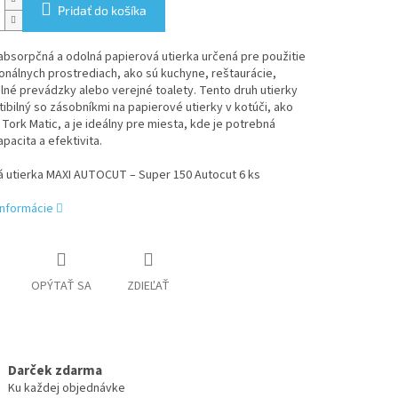
Pridať do košíka
bsorpčná a odolná papierová utierka určená pre použitie
onálnych prostrediach, ako sú kuchyne, reštaurácie,
né prevádzky alebo verejné toalety. Tento druh utierky
ibilný so zásobníkmi na papierové utierky v kotúči, ako
 Tork Matic, a je ideálny pre miesta, kde je potrebná
pacita a efektivita.
á utierka MAXI AUTOCUT – Super 150 Autocut 6 ks
informácie
OPÝTAŤ SA
ZDIEĽAŤ
Darček zdarma
Ku každej objednávke