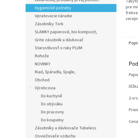
Lekárnička, produkty prvej pomoci
Takýto
hviezd
pre mi
Hygienické potreby
frekve
Upratovacie náradie
verejn
Zásobníky Tork
alebo 
potre
SLAMKY papierové, bio kompozit,
efektív
Grite zásobník a dávkovač
Popi
Starostlivosť o ruky PLUM
Rohože
Pod
NOVINKY
Riad, špáradla, špajle,
Papi
Obchod
Dĺžk
Výrobcovia
Do kuchyně
2-vr
Do obýváku
Prie
Do pracovny
Do koupelny
Cena 
Zásobníky a dávkovače Tubeless
Osviežovače vzduchu