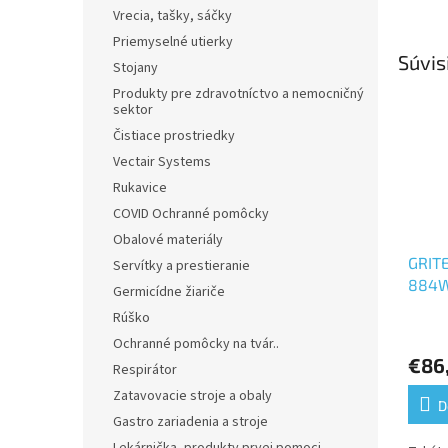
Vrecia, tašky, sáčky
Priemyselné utierky
Súvis
Stojany
Produkty pre zdravotníctvo a nemocničný
sektor
Čistiace prostriedky
Vectair Systems
Rukavice
COVID Ochranné pomôcky
Obalové materiály
GRITE
Servítky a prestieranie
884
Germicídne žiariče
Rúško
Priem
Ochranné pomôcky na tvár..
hodno
€86
produ
Respirátor
je
Zatavovacie stroje a obaly
5,0
D
Gastro zariadenia a stroje
z
5