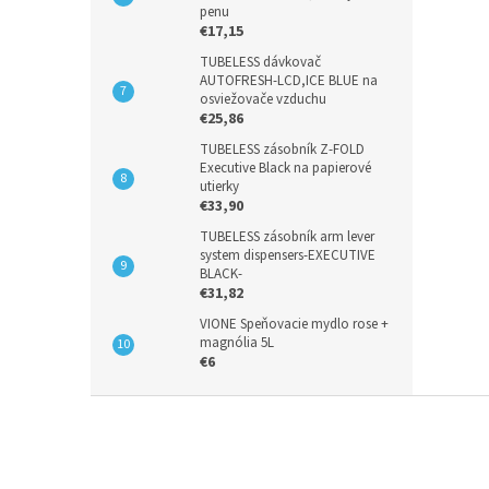
penu
€17,15
TUBELESS dávkovač
AUTOFRESH-LCD,ICE BLUE na
osviežovače vzduchu
€25,86
TUBELESS zásobník Z-FOLD
Executive Black na papierové
utierky
€33,90
TUBELESS zásobník arm lever
system dispensers-EXECUTIVE
BLACK-
€31,82
VIONE Speňovacie mydlo rose +
magnólia 5L
€6
Z
á
p
ä