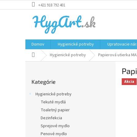
Prejsť
+421 918 792 401
na
obsah
Domov
Hygienické potreby
Upratovacie nár
Domov
Hygienické potreby
Papierová utierka MA
B
Papi
o
Preskočiť
č
Kategórie
kategórie
Akcia
n
ý
Hygienické potreby
p
Tekuté mydlá
a
Toaletný papier
n
e
Dezinfekcia
l
Sprejové mydlo
Penové mydlo