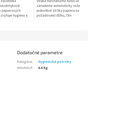
 zásobníka
Vďaka mechanizmu AutoCut
 bezdotykové
zariadenie automaticky reže
e papierových
jednotlivé útržky papiera na
 zvyšuje hygienu a
požadovanú dĺžku, čím
pretože minimalizuje
minimalizuje odpad a zvyšuje
zického dotyku s
hygienu, pretože sa vyhnete
. Často...
dotyku s ďalšími...
Dodatočné parametre
Kategória
:
Hygienické potreby
Hmotnosť
:
6.6 kg