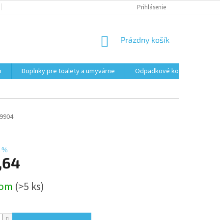
PODMIENKY OCHRANY OSOBNÝCH ÚDAJOV
Prihlásenie
FORMULÁR NA ODSTÚPENI
NÁKUPNÝ
Prázdny košík
KOŠÍK
o
Doplnky pre toalety a umyvárne
Odpadkové koše
Vrec
9904
 %
,64
ová
dom
(>5 ks)