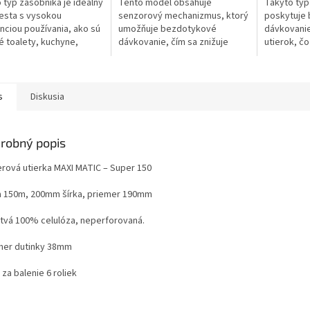
 typ zásobníka je ideálny
Tento model obsahuje
Takýto typ
ičiek.
hviezdičiek.
esta s vysokou
senzorový mechanizmus, ktorý
poskytuje
nciou používania, ako sú
umožňuje bezdotykové
dávkovani
é toalety, kuchyne,
dávkovanie, čím sa znižuje
utierok, čo
iné zariadenia, kde je
potreba fyzického kontaktu a
pohodlie, 
bné zabezpečiť
zvyšuje hygienu.
potrebu fy
ne a...
dávkovačom
s
Diskusia
robný popis
erová utierka MAXI MATIC – Super 150
a 150m, 200mm šírka, priemer 190mm
stvá 100% celulóza, neperforovaná.
mer dutinky 38mm
za balenie 6 roliek