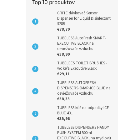
Top 10 produktov
GRITE dávkovač Sensor
Dispenser for Liquid Disinfectant
928B
€78,70
TUBELESS AutoFresh SMART-
EXECUTIVE BLACK na
osviežovače vzduchu
€38,90
TUBELEES TOILET BRUSHES -
wc kefa Executive Black
€29,11
TUBELESS AUTOFRESH
DISPENSERS-SMAR-ICE BLUE na
osviežovače vzduchu
€38,33
TUBELESS kôš na odpadky ICE
BLUE 43L
€35,96
TUBELESS DISPENSERS HANDY
PUSH SYSTEM 500ml-
EXECUTIVE BLACK, na mydlovú