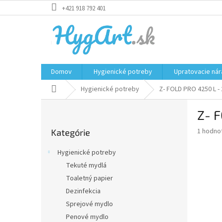
Prejsť
+421 918 792 401
na
obsah
Domov
Hygienické potreby
Upratovacie nár
Domov
Hygienické potreby
Z- FOLD PRO 4250 L -
B
Z- F
o
Preskočiť
č
Priemer
1 hodno
Kategórie
kategórie
n
hodnote
ý
produkt
Hygienické potreby
p
je
Tekuté mydlá
5,0
a
z
Toaletný papier
n
5
e
Dezinfekcia
hviezdič
l
Sprejové mydlo
Penové mydlo