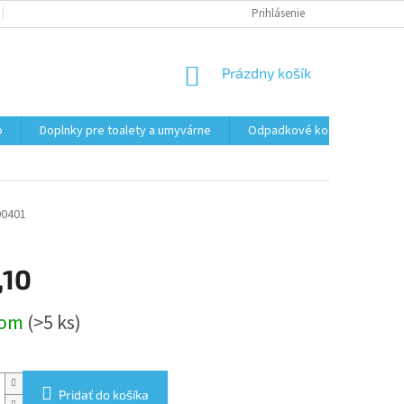
PODMIENKY OCHRANY OSOBNÝCH ÚDAJOV
Prihlásenie
FORMULÁR NA ODSTÚPENI
NÁKUPNÝ
Prázdny košík
KOŠÍK
o
Doplnky pre toalety a umyvárne
Odpadkové koše
Vrec
00401
,10
ová
dom
(>5 ks)
Pridať do košíka