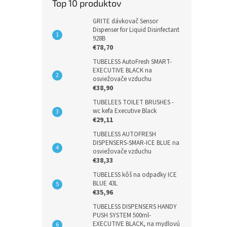
Top 10 produktov
GRITE dávkovač Sensor
Dispenser for Liquid Disinfectant
928B
€78,70
TUBELESS AutoFresh SMART-
EXECUTIVE BLACK na
osviežovače vzduchu
€38,90
TUBELEES TOILET BRUSHES -
wc kefa Executive Black
€29,11
TUBELESS AUTOFRESH
DISPENSERS-SMAR-ICE BLUE na
osviežovače vzduchu
€38,33
TUBELESS kôš na odpadky ICE
BLUE 43L
€35,96
TUBELESS DISPENSERS HANDY
PUSH SYSTEM 500ml-
EXECUTIVE BLACK, na mydlovú