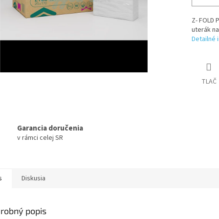
Z- FOLD P
uterák na
Detailné 
TLAČ
Garancia doručenia
v rámci celej SR
s
Diskusia
robný popis