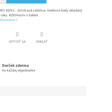
RO 4250 L - 2vrstvová celulóza. Snehovo biely skladaný
 ruky. 4250 kusov v balení.
informácie
OPÝTAŤ SA
ZDIEĽAŤ
Darček zdarma
Ku každej objednávke