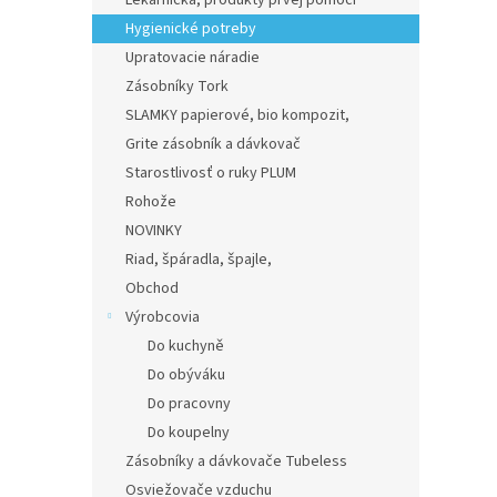
Lekárnička, produkty prvej pomoci
Hygienické potreby
Upratovacie náradie
Zásobníky Tork
SLAMKY papierové, bio kompozit,
Grite zásobník a dávkovač
Starostlivosť o ruky PLUM
Rohože
NOVINKY
Riad, špáradla, špajle,
Obchod
Výrobcovia
Do kuchyně
Do obýváku
Do pracovny
Do koupelny
Zásobníky a dávkovače Tubeless
Osviežovače vzduchu