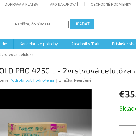
DOPRAVA A PLATBA
AKO NAKUPOVAŤ
OBCHODNÉ PODMIENKY
HĽADAŤ
adie
Kancelárske potreby
Zásobníky Tork
Príslušenstv
 2vrstvová celulóza
OLD PRO 4250 L - 2vrstvová celulóza
1
né
tenie
Podrobnosti hodnotenia
Značka:
Neurčené
nie
€35
u
Jednotk
Skla
cena:
iek.