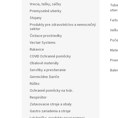
Vrecia, tašky, sáčky
Tubel
utier
Priemyselné utierky
Stojany
Far
Produkty pre zdravotníctvo a nemocničný
sektor
Veľ
Čistiace prostriedky
Poč
Vectair Systems
Rukavice
Mat
COVID Ochranné pomôcky
Prie
Obalové materiály
Servítky a prestieranie
Bal
Germicídne žiariče
Rúško
Ochranné pomôcky na tvár..
Respirátor
Zatavovacie stroje a obaly
Gastro zariadenia a stroje