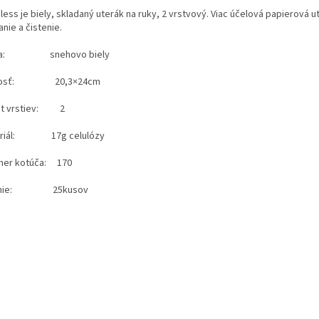
ess je biely, skladaný uterák na ruky, 2 vrstvový. Viac účelová papierová u
anie a čistenie.
ba: snehovo biely
kosť: 20,3×24cm
et vrstiev: 2
eriál: 17g celulózy
mer kotúča: 170
enie: 25kusov