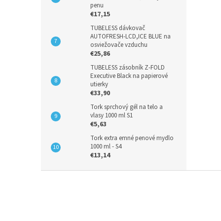
penu
€17,15
TUBELESS dávkovač
AUTOFRESH-LCD,ICE BLUE na
osviežovače vzduchu
€25,86
TUBELESS zásobník Z-FOLD
Executive Black na papierové
utierky
€33,90
Tork sprchový gél na telo a
vlasy 1000 ml S1
€5,63
Tork extra emné penové mydlo
1000 ml - S4
€13,14
Z
á
p
ä
t