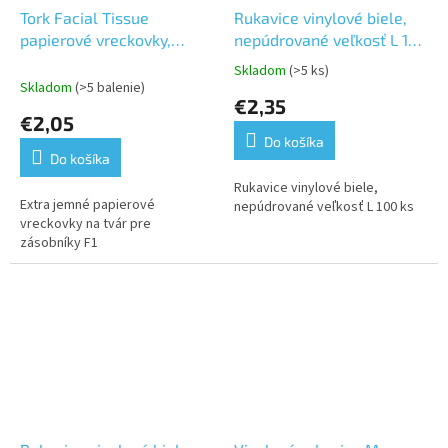
Tork Facial Tissue
Rukavice vinylové biele,
papierové vreckovky,
nepúdrované veľkosť L 100
Premium, extra jemné,
ks
Skladom
(>5 ks)
Priemerné
biele,2.vr,100 ks v
Skladom
(>5 balenie)
hodnotenie
€2,35
krabičke,30 krabičiek v
produktu
€2,05
kartóne-F1
je
Do košíka
5,0
Do košíka
z
5
Rukavice vinylové biele,
Extra jemné papierové
hviezdičiek.
nepúdrované veľkosť L 100 ks
vreckovky na tvár pre
zásobníky F1