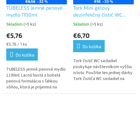
€8,56
–32 %
€10
–33 %
TUBELESS jemné penové
Tork Mini gélový
mydlo 1100ml
dezinfekčný čistič WC
sedadiel 475 ml -S2,S1,S4
Skladom
(>5 ks)
Skladom
(>5 ks)
Priemerné
Priemerné
hodnotenie
hodnotenie
€5,76
€6,70
produktu
produktu
je
je
Jednotková
€5,76 / 1 ks
Do košíka
5,0
5,0
cena:
z
z
Do košíka
5
5
Tork čistič WC sedadiel
hviezdičiek.
hviezdičiek.
poskytuje návštevníkom vyššiu
TUBELESS jemné penové mydlo
istotu. Použitie len jednej dávky
1100ml. Lacná hustá a bohatá
Tork čističa WC sedadiel na
penová formulácia s ľahkou
kúsku toaletného papiera vedie
vôňou, ktorá je príjemná na
k hygienickejšej doske.
rukách. V náplni penového
mydla 1100ml je 2750 dávok.