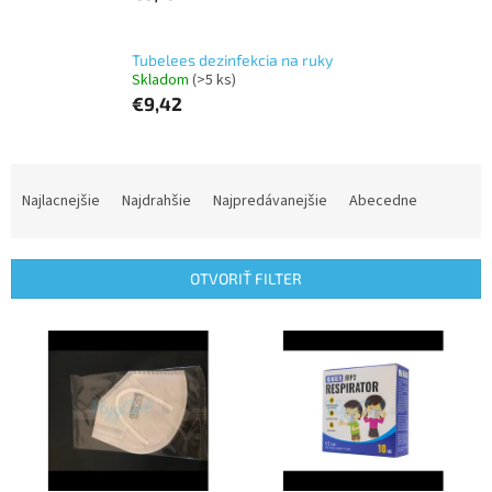
Tubelees dezinfekcia na ruky
Skladom
(>5 ks)
€9,42
R
a
Najlacnejšie
Najdrahšie
Najpredávanejšie
Abecedne
d
e
n
OTVORIŤ FILTER
i
e
V
p
ý
r
p
o
i
d
s
u
p
k
r
t