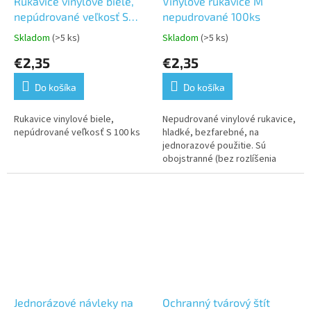
Rukavice vinylové biele,
Vinylové rukavice M
nepúdrované veľkosť S
nepudrované 100ks
100 ks
Skladom
(>5 ks)
Skladom
(>5 ks)
Priemerné
Priemerné
hodnotenie
hodnotenie
€2,35
€2,35
produktu
produktu
je
je
Do košíka
Do košíka
5,0
5,0
z
z
5
5
Rukavice vinylové biele,
Nepudrované vinylové rukavice,
hviezdičiek.
hviezdičiek.
nepúdrované veľkosť S 100 ks
hladké, bezfarebné, na
jednorazové použitie. Sú
obojstranné (bez rozlíšenia
pravej a ľavej ruky) a majú
manžetu s rovnomerne
rolovaným okrajom....
Jednorázové návleky na
Ochranný tvárový štít