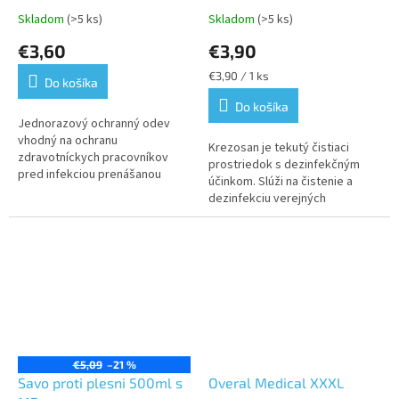
Skladom
(>5 ks)
Skladom
(>5 ks)
€3,60
€3,90
Jednotková
€3,90 / 1 ks
Do košíka
cena:
Do košíka
Jednorazový ochranný odev
vhodný na ochranu
Krezosan je tekutý čistiaci
zdravotníckych pracovníkov
prostriedok s dezinfekčným
pred infekciou prenášanou
účinkom. Slúži na čistenie a
krvou, telesnými tekutinami a
dezinfekciu verejných
inými infekčnými pôvodcami
hygienických a zdravotníckych
alebo aj na ochranu...
priestorov, na dezinfekciu a
čistenie...
€5,09
–21 %
Savo proti plesni 500ml s
Overal Medical XXXL