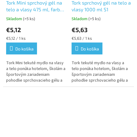
Tork Mini sprchový gél na
Tork sprchový gél na telo a
telo a vlasy 475 ml, farba
vlasy 1000 ml S1
modrá S1,S2,S4
Skladom
(>5 ks)
Skladom
(>5 ks)
Priemerné
Priemerné
hodnotenie
hodnotenie
€5,12
€5,63
produktu
produktu
je
je
Jednotková
Jednotková
€5,12 / 1 ks
€5,63 / 1 ks
5,0
5,0
cena:
cena:
z
z
Do košíka
Do košíka
5
5
hviezdičiek.
hviezdičiek.
Tork Mini tekuté mydlo na vlasy
Tork tekuté mydlo na vlasy a
a telo ponúka hotelom, školám a
telo ponúka hotelom, školám a
športovým zariadeniam
športovým zariadeniam
pohodlie sprchovacieho gélu a
pohodlie sprchovacieho gélu a
šampónu v jednom efektívnom
šampónu v jednom efektívnom
balení
balení