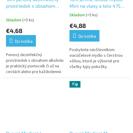
prostriedok s obsahom
Mini na vlasy a telo 475ml
alkoholu na ruky
-S2
Skladom
(>5 ks)
Priemerné
Skladom
(>5 ks)
hodnotenie
€4,88
produktu
€4,68
je
Do košíka
5,0
Do košíka
z
5
Poskytnite návštevníkom
Penový dezinfekčný
hviezdičiek.
viacúčelové mydlo s čerstvou
prostriedok s obsahom alkoholu
vôňou, ktoré je výborné pre
je praktický pomocník či už na
všetky typy pokožky.
cestách alebo pre každodennú
Viacúčelové mydlo s čerstvou
hygienu Vašich rúk
vôňou, ktoré je vhodné pre
normálnu a...
Tip