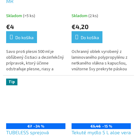
MR
Skladom
(>5 ks)
Skladom
(2 ks)
€4
€4,20
Do košíka
Do košíka
Savo proti plesni 500 ml je
Ochranný oblek vyrobený z
obľúbený čistiaci a dezinfekčný
laminovaného polypropylénu z
prípravok, ktorý účinne
netkaného vlákna s kapucňou,
odstraňuje plesne, riasy a
vnútorne švy prekryte páskou
baktérie zo stien, kachličiek,
tavenou za tepla, elastické
škár, plastových povrchov a
manžety, obopnutia členkov a
Tip
ďalších...
pasu,...
€7
–34 %
€5,46
–15 %
TUBELESS sprejová
Tekuté mydlo 5 L aloe vera