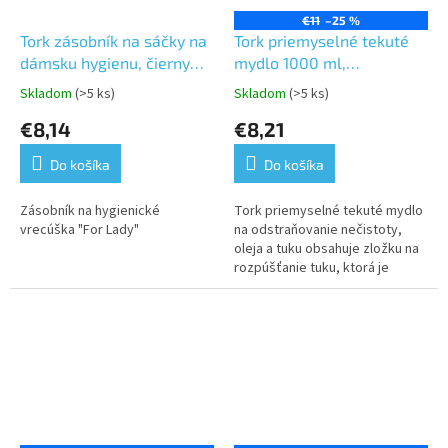
€11
–25 %
Tork zásobník na sáčky na
Tork priemyselné tekuté
dámsku hygienu, čierny
mydlo 1000 ml,
plast, systém B5, FOR
neparfémované -S1,S2,S4
Skladom
(>5 ks)
Skladom
(>5 ks)
Priemerné
Priemerné
LADY
hodnotenie
hodnotenie
€8,14
€8,21
produktu
produktu
je
je
Do košíka
Do košíka
5,0
5,0
z
z
5
5
Zásobník na hygienické
Tork priemyselné tekuté mydlo
hviezdičiek.
hviezdičiek.
vrecúška "For Lady"
na odstraňovanie nečistoty,
oleja a tuku obsahuje zložku na
rozpúšťanie tuku, ktorá je
vysokoúčinná, no jemná k
pokožke. ·Vhodné pre oblasť...