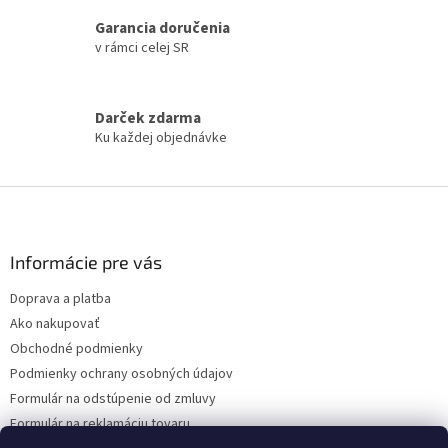
v
a
a
Garancia doručenia
c
n
i
v rámci celej SR
i
e
e
p
r
Darček zdarma
v
Ku každej objednávke
k
y
v
Z
ý
á
p
p
i
s
ä
Informácie pre vás
u
t
Doprava a platba
i
Ako nakupovať
e
Obchodné podmienky
Podmienky ochrany osobných údajov
Formulár na odstúpenie od zmluvy
Formulár na reklamáciu tovaru