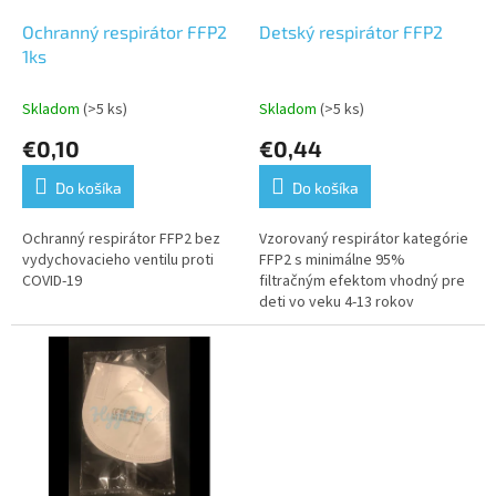
o
o
d
Ochranný respirátor FFP2
Detský respirátor FFP2
v
u
1ks
k
t
Skladom
(>5 ks)
Skladom
(>5 ks)
o
€0,10
€0,44
v
Do košíka
Do košíka
Ochranný respirátor FFP2 bez
Vzorovaný respirátor kategórie
vydychovacieho ventilu proti
FFP2 s minimálne 95%
COVID-19
filtračným efektom vhodný pre
deti vo veku 4-13 rokov