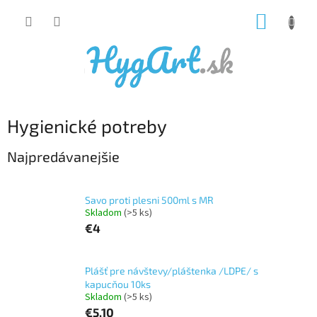
Prejsť
NÁKUP
na
obsah
KOŠÍK
Hygienické potreby
Najpredávanejšie
Savo proti plesni 500ml s MR
Skladom
(>5 ks)
€4
Plášť pre návštevy/pláštenka /LDPE/ s
kapucňou 10ks
Skladom
(>5 ks)
€5,10