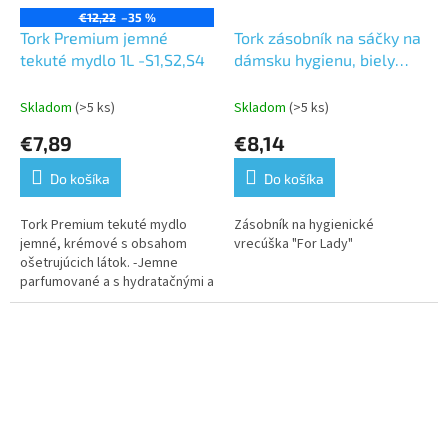
€12,22
–35 %
Tork Premium jemné
Tork zásobník na sáčky na
tekuté mydlo 1L -S1,S2,S4
dámsku hygienu, biely
plast, systém B5, FOR
LADY
Skladom
(>5 ks)
Skladom
(>5 ks)
€7,89
€8,14
Do košíka
Do košíka
Tork Premium tekuté mydlo
Zásobník na hygienické
jemné, krémové s obsahom
vrecúška "For Lady"
ošetrujúcich látok. -Jemne
parfumované a s hydratačnými a
lipidy doplňujúcimi zložkami,
ktoré sa starajú o...