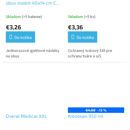
obuv modré 40x14 cm CPE
100 ks/bal.
Skladom
(>5 balenie)
Skladom
(>5 ks)
€3,26
€3,36
Do košíka
Do košíka
Jednorazové igelitové návleky
Ochranný tvárový štít pre
na obuv
ochranu tváre a očí.
€4,50
–13 %
Overal Medical XXL
Krezosan 950 ml