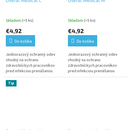
Overal Medical L
Overal Medical M
Skladom
(>5 ks)
Skladom
(>5 ks)
€4,92
€4,92
Do košíka
Do košíka
Jednorazový ochranný odev
Jednorazový ochranný odev
vhodný na ochranu
vhodný na ochranu
zdravotníckych pracovníkov
zdravotníckych pracovníkov
pred infekciou prenášanou
pred infekciou prenášanou
krvou, telesnými tekutinami a
krvou, telesnými tekutinami a
inými infekčnými pôvodcami
inými infekčnými pôvodcami
Tip
alebo aj na ochranu...
alebo aj na ochranu...