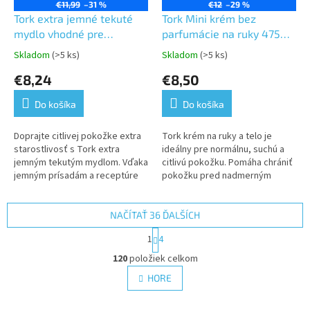
€11,99
–31 %
€12
–29 %
Tork extra jemné tekuté
Tork Mini krém bez
mydlo vhodné pre
parfumácie na ruky 475
alergikov 1L,
ml, farba biela -S2
Skladom
(>5 ks)
Skladom
(>5 ks)
Priemerné
Priemerné
neparfémované S1
hodnotenie
hodnotenie
€8,24
€8,50
produktu
produktu
je
je
Do košíka
Do košíka
5,0
5,0
z
z
5
5
Doprajte citlivej pokožke extra
Tork krém na ruky a telo je
hviezdičiek.
hviezdičiek.
starostlivosť s Tork extra
ideálny pre normálnu, suchú a
jemným tekutým mydlom. Vďaka
citlivú pokožku. Pomáha chrániť
jemným prísadám a receptúre
pokožku pred nadmerným
bez vôní a farbív je toto mydlo
vysúšaním, pričom zanecháva
veľmi šetrné k pokožke.
pocit výživenej pokožky jemnej
na...
NAČÍTAŤ 36 ĎALŠÍCH
S
1
4
t
O
r
120
položiek celkom
v
á
l
HORE
n
á
k
d
o