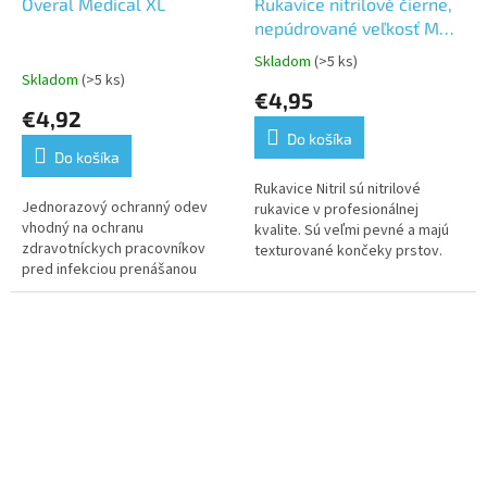
Overal Medical XL
Rukavice nitrilové čierne,
nepúdrované veľkosť M
100 ks
Skladom
(>5 ks)
Priemerné
Skladom
(>5 ks)
hodnotenie
€4,95
produktu
€4,92
je
Do košíka
5,0
Do košíka
z
5
Rukavice Nitril sú nitrilové
Jednorazový ochranný odev
hviezdičiek.
rukavice v profesionálnej
vhodný na ochranu
kvalite. Sú veľmi pevné a majú
zdravotníckych pracovníkov
texturované končeky prstov.
pred infekciou prenášanou
Rukavice nie sú púdrované a sú
krvou, telesnými tekutinami a
obojstranné
inými infekčnými pôvodcami
alebo aj na ochranu...