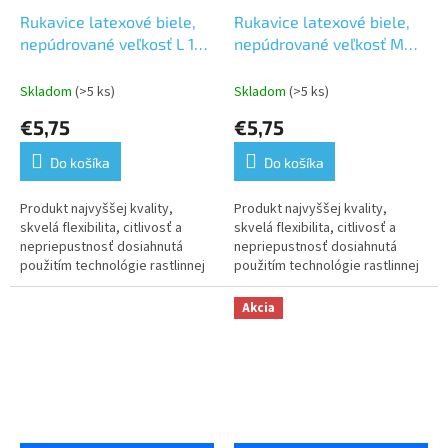
Rukavice latexové biele,
Rukavice latexové biele,
nepúdrované veľkosť L 100
nepúdrované veľkosť M
ks
100 ks
Skladom
(>5 ks)
Skladom
(>5 ks)
€5,75
€5,75
Do košíka
Do košíka
Produkt najvyššej kvality,
Produkt najvyššej kvality,
skvelá flexibilita, citlivosť a
skvelá flexibilita, citlivosť a
nepriepustnosť dosiahnutá
nepriepustnosť dosiahnutá
použitím technológie rastlinnej
použitím technológie rastlinnej
výroby a vybraných surovín
výroby a vybraných surovín
Akcia