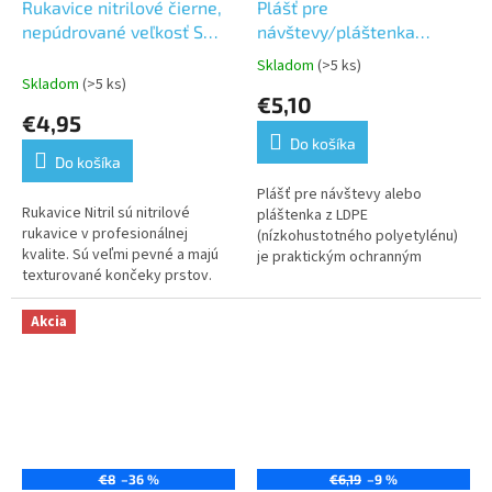
Rukavice nitrilové čierne,
Plášť pre
nepúdrované veľkosť S
návštevy/pláštenka
100 ks
/LDPE/ s kapucňou 10ks
Skladom
(>5 ks)
Priemerné
Skladom
(>5 ks)
hodnotenie
€5,10
produktu
€4,95
je
Do košíka
5,0
Do košíka
z
5
Plášť pre návštevy alebo
Rukavice Nitril sú nitrilové
hviezdičiek.
pláštenka z LDPE
rukavice v profesionálnej
(nízkohustotného polyetylénu)
kvalite. Sú veľmi pevné a majú
je praktickým ochranným
texturované končeky prstov.
oblečením, bežne používaným v
Rukavice nie sú púdrované a sú
zdravotníctve, potravinárskom
obojstranné
priemysle, alebo...
Akcia
€8
–36 %
€6,19
–9 %