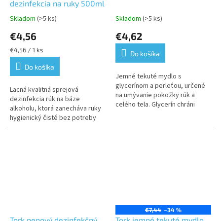
dezinfekcia na ruky 500ml
Skladom
(>5 ks)
Skladom
(>5 ks)
Priemerné
Priemerné
hodnotenie
hodnotenie
€4,56
€4,62
produktu
produktu
je
je
Jednotková
€4,56 / 1 ks
Do košíka
5,0
5,0
cena:
z
z
Do košíka
5
5
Jemné tekuté mydlo s
hviezdičiek.
hviezdičiek.
glycerínom a perleťou, určené
Lacná kvalitná sprejová
na umývanie pokožky rúk a
dezinfekcia rúk na báze
celého tela. Glycerín chráni
alkoholu, ktorá zanecháva ruky
pokožku, dodáva jej vláčnosť a
hygienický čisté bez potreby
zabraňuje jej predčasnému
vody. Rýchlo schne a poskytuje
vysušovaniu aj...
okamžitú ochranu pred šírením...
€7,44
–34 %
Tork penový dezinfekčný
Tork jemné tekuté mydlo