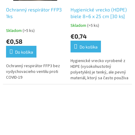
Ochranný respirátor FFP3
Hygienické vrecko (HDPE)
1ks
biele 8+6 x 25 cm [30 ks]
Skladom
(>5 ks)
Priemerné
Skladom
(>5 ks)
hodnotenie
€0,74
produktu
€0,58
je
Do košíka
5,0
Do košíka
z
5
Hygienické vrecko vyrobené z
Ochranný respirátor FFP3 bez
hviezdičiek.
HDPE (vysokohustotný
vydychovacieho ventilu proti
polyetylén) je tenký, ale pevný
COVID-19
materiál, ktorý sa často používa
na výrobu rôznych obalových
materiálov. Rozmery 8+6 x 25
cm...