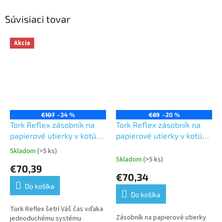
Súvisiaci tovar
Akcia
€107
–34 %
€89
–20 %
Tork Reflex zásobník na
Tork Reflex zásobník na
papierové utierky v kotúči
papierové utierky v kotúči
so stredovým
so stredovým
Skladom
(>5 ks)
Priemerné
odvíjaním,tyrkysový/biely
odvíjaním,biely plast,
Skladom
(>5 ks)
hodnotenie
€70,39
plast, systém M4
systém M4
produktu
€70,34
je
Do košíka
5,0
Do košíka
z
5
Tork Reflex šetrí Váš čas vďaka
Zásobník na papierové utierky
hviezdičiek.
jednoduchému systému