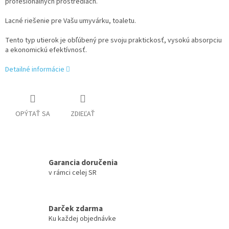
profesionálnych prostrediach.
Lacné riešenie pre Vašu umyvárku, toaletu.
Tento typ utierok je obľúbený pre svoju praktickosť, vysokú absorpciu
a ekonomickú efektívnosť.
Detailné informácie
OPÝTAŤ SA
ZDIEĽAŤ
Garancia doručenia
v rámci celej SR
Darček zdarma
Ku každej objednávke