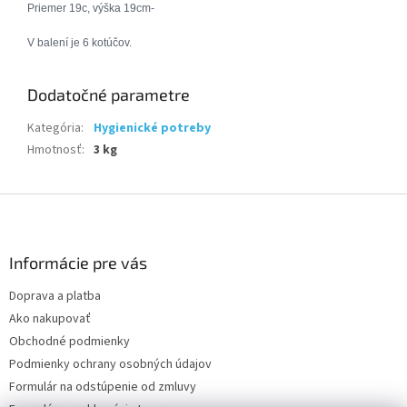
Priemer 19c, výška 19cm-
V balení je 6 kotúčov.
Dodatočné parametre
Kategória
:
Hygienické potreby
Hmotnosť
:
3 kg
Z
á
p
ä
Informácie pre vás
t
Doprava a platba
i
Ako nakupovať
e
Obchodné podmienky
Podmienky ochrany osobných údajov
Formulár na odstúpenie od zmluvy