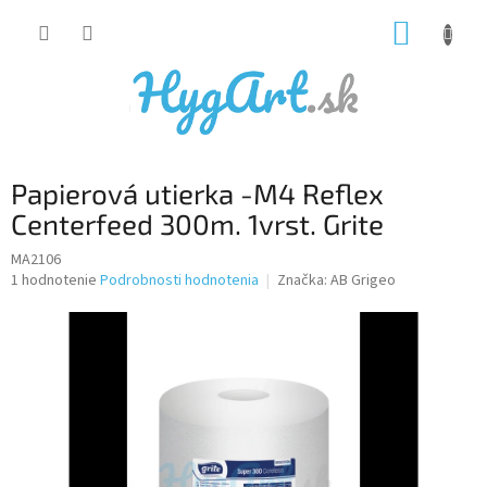
Prejsť
NÁKUP
na
obsah
KOŠÍK
Papierová utierka -M4 Reflex
Centerfeed 300m. 1vrst. Grite
MA2106
Priemerné
1 hodnotenie
Podrobnosti hodnotenia
Značka:
AB Grigeo
hodnotenie
produktu
je
5,0
z
5
hviezdičiek.