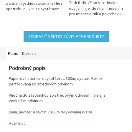
Tork Reflex™ so stredovým
otvárania jednou rukou a taktiež
odvíjaním je ideálnym riešením
spotrebu o 37% so systémom
pre utieranie rúk a povrchov v
dávkovania po jednej utierke
profesionálnom prostredí
ZOBRAZIŤ VŠETKY SÚVISIACE PRODUKTY
Popis
Diskusia
Podrobný popis
Papierová utierka recykel 1vrst. 300m, systém Reflex
perforovaná so stredovým odvinom..
Vhodná do zásobníkov so stredovým odvinom., ale aj s
vonkajším odvinom.
Biela, pevnosť a savosť v 100% recyklovanej kvalite.
Rozmery :