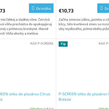
Do košíka
Do
,73
€10,73
 mix ľahkej a sladkej vône. Čerstvá
Začína zmesou zálivu, jazmínu a ci
vá vôňa prechádza do upokojujúcej
kôry, táto kvetinová zmes sa rozv
vej s prímesou broskyne. Hlavné
vlny mydlového, prímorského piž
osti: Vôňa uhorky a melóna:
ácia týchto...
Kód:
P-SCREEN1
Kód:
P
Tip
EEN sitko do pisoárov Citrus
P-SCREEN sitko do pisoárov 
o
Breeze