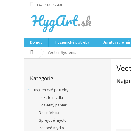
Prejsť
+421 918 792 401
na
obsah
Domov
Hygienické potreby
Upratovacie nár
Domov
Vectair Systems
B
Vec
o
Preskočiť
č
Kategórie
kategórie
Najpr
n
ý
Hygienické potreby
p
Tekuté mydlá
a
Toaletný papier
n
e
Dezinfekcia
l
Sprejové mydlo
Penové mydlo