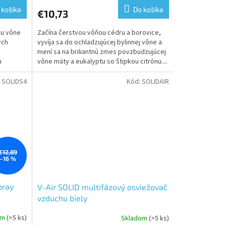
 košíka
Do košíka
€10,73
ou vône
Začína čerstvou vôňou cédru a borovice,
ých
vyvíja sa do ochladzujúcej bylinnej vône a
mení sa na briliantnú zmes povzbudzujúcej
u
vône mäty a eukalyptu so štipkou citrónu....
:
SOLIDS4
Kód:
SOLIDAIR
€12,89
–16 %
pray
V-Air SOLID multifázový osviežovač
vzduchu biely
om
(>5 ks)
Skladom
(>5 ks)