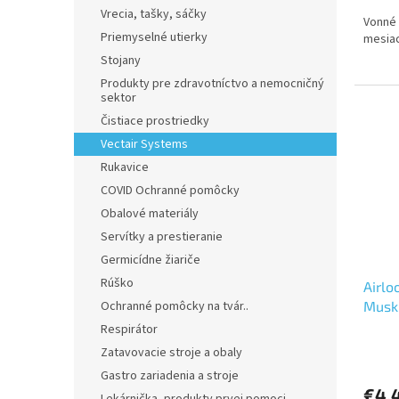
cena:
Vrecia, tašky, sáčky
z
Vonné 
5
Priemyselné utierky
mesia
hviezd
Stojany
Produkty pre zdravotníctvo a nemocničný
sektor
Čistiace prostriedky
Vectair Systems
Rukavice
COVID Ochranné pomôcky
Obalové materiály
Servítky a prestieranie
Germicídne žiariče
Rúško
Airlo
Ochranné pomôcky na tvár..
Musk
Respirátor
Priem
Zatavovacie stroje a obaly
hodno
Gastro zariadenia a stroje
produ
€4,
je