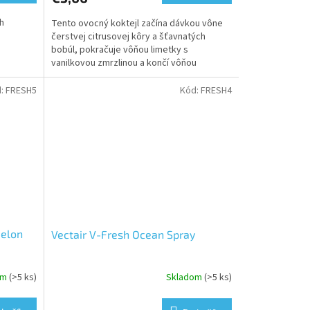
h
Tento ovocný koktejl začína dávkou vône
čerstvej citrusovej kôry a šťavnatých
bobúl, pokračuje vôňou limetky s
vanilkovou zmrzlinou a končí vôňou
broskyne a manga
d:
FRESH5
Kód:
FRESH4
Melon
Vectair V-Fresh Ocean Spray
om
(>5 ks)
Skladom
(>5 ks)