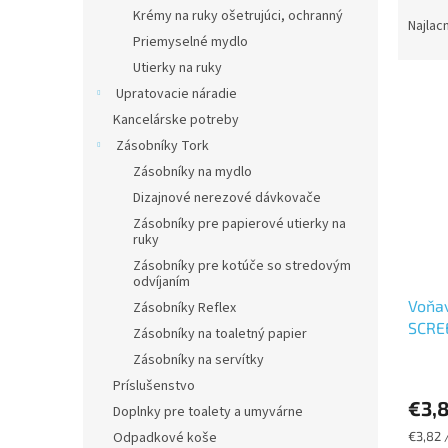
R
Krémy na ruky ošetrujúci, ochranný
a
Najlac
Priemyselné mydlo
d
e
Utierky na ruky
V
n
Upratovacie náradie
ý
i
Kancelárske potreby
p
e
Zásobníky Tork
i
p
Zásobníky na mydlo
s
r
p
Dizajnové nerezové dávkovače
o
r
d
Zásobníky pre papierové utierky na
ruky
o
u
d
k
Zásobníky pre kotúče so stredovým
odvíjaním
u
t
Voňav
k
Zásobníky Reflex
o
SCRE
t
v
Zásobníky na toaletný papier
o
Zásobníky na servítky
Priem
v
Príslušenstvo
hodno
€3,
produ
Doplnky pre toalety a umyvárne
je
Jednot
€3,82 /
Odpadkové koše
5,0