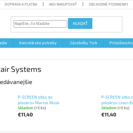
DOPRAVA A PLATBA
AKO NAKUPOVAŤ
OBCHODNÉ PODMIENKY
HĽADAŤ
adie
Kancelárske potreby
Zásobníky Tork
Príslušenstv
tair Systems
edávanejšie
P-SCREEN sitko do
P-SCREEN sitko 
pisoárov Marine Musk
pisoárov Linen 
Skladom
(>5 ks)
Skladom
(>5 ks)
€11,40
€11,40