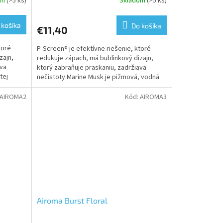
om
(>5 ks)
Skladom
(>5 ks)
 košíka
Do košíka
€11,40
toré
P-Screen® je efektívne riešenie, ktoré
zajn,
redukuje zápach, má bublinkový dizajn,
ava
ktorý zabraňuje praskaniu, zadržiava
tej
nečistoty.Marine Musk je pižmová, vodná
vôňa s citrusom,...
AIROMA2
Kód:
AIROMA3
Airoma Burst Floral