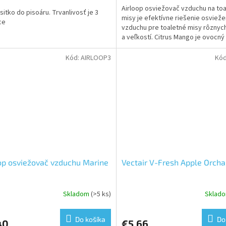
Airloop osviežovač vzduchu na to
sitko do pisoáru. Trvanlivosť je 3
misy je efektívne riešenie osvieže
ce
vzduchu pre toaletné misy rôznyc
ičiek.
a veľkostí. Citrus Mango je ovocný 
citrusovou...
Kód:
AIRLOOP3
Kó
op osviežovač vzduchu Marine
Vectair V-Fresh Apple Orcha
Skladom
(>5 ks)
Sklad
erné
tenie
ktu
Do košíka
Do
40
€5,66