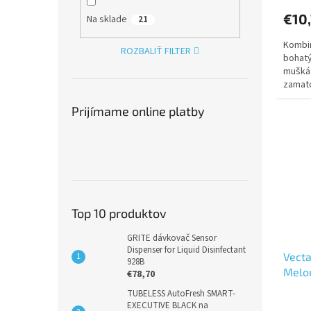
€10
Na sklade
21
Kombin
ROZBALIŤ FILTER
bohatý
muškát
zamato
využív
Prijímame online platby
Top 10 produktov
GRITE dávkovač Sensor
Dispenser for Liquid Disinfectant
Vecta
928B
Melo
€78,70
TUBELESS AutoFresh SMART-
EXECUTIVE BLACK na