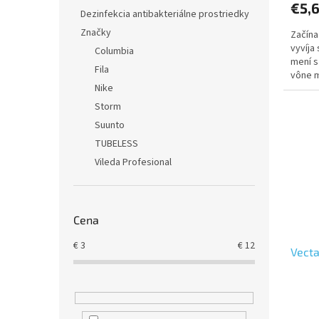
€5,
Dezinfekcia antibakteriálne prostriedky
Značky
Začína
vyvíja
Columbia
mení s
Fila
vône m
Nike
Storm
Suunto
TUBELESS
Vileda Profesional
Cena
€
3
€
12
Vecta