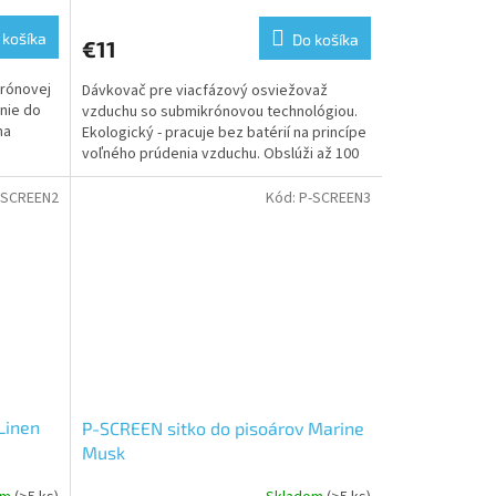
 košíka
Do košíka
€11
trónovej
Dávkovač pre viacfázový osviežovaž
inie do
vzduchu so submikrónovou technológiou.
ma
Ekologický - pracuje bez batérií na princípe
voľného prúdenia vzduchu. Obslúži až 100
m3 priestoru....
-SCREEN2
Kód:
P-SCREEN3
Linen
P-SCREEN sitko do pisoárov Marine
Musk