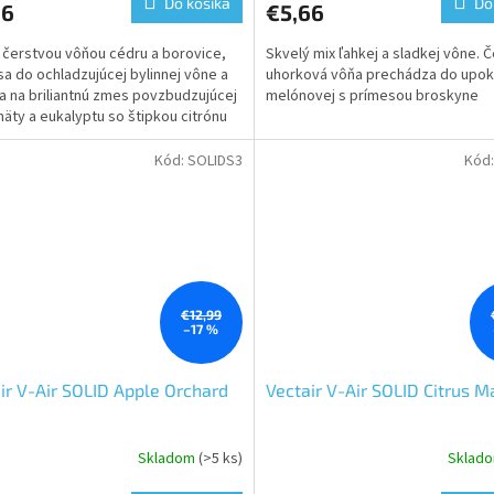
Do košíka
Do
66
€5,66
 čerstvou vôňou cédru a borovice,
Skvelý mix ľahkej a sladkej vône. 
 sa do ochladzujúcej bylinnej vône a
uhorková vôňa prechádza do upok
a na briliantnú zmes povzbudzujúcej
melónovej s prímesou broskyne
äty a eukalyptu so štipkou citrónu
Kód:
SOLIDS3
Kód
€12,99
–17 %
ir V-Air SOLID Apple Orchard
Vectair V-Air SOLID Citrus 
Skladom
(>5 ks)
Sklad