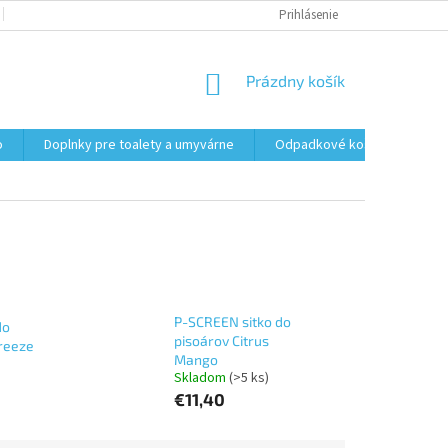
PODMIENKY OCHRANY OSOBNÝCH ÚDAJOV
Prihlásenie
FORMULÁR NA ODSTÚPENI
NÁKUPNÝ
Prázdny košík
KOŠÍK
o
Doplnky pre toalety a umyvárne
Odpadkové koše
Vrec
P-SCREEN sitko do
do
pisoárov Citrus
Breeze
Mango
Skladom
(>5 ks)
€11,40