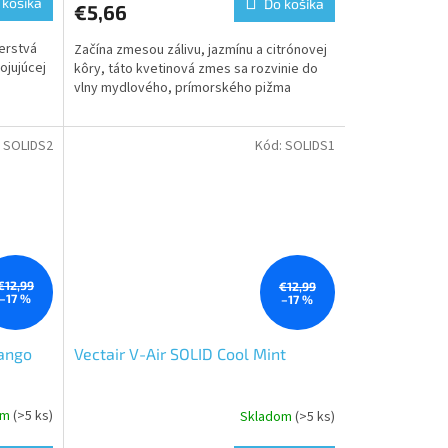
 košíka
Do košíka
€5,66
Čerstvá
Začína zmesou zálivu, jazmínu a citrónovej
ojujúcej
kôry, táto kvetinová zmes sa rozvinie do
vlny mydlového, prímorského pižma
:
SOLIDS2
Kód:
SOLIDS1
€12,99
€12,99
–17 %
–17 %
Mango
Vectair V-Air SOLID Cool Mint
om
(>5 ks)
Skladom
(>5 ks)