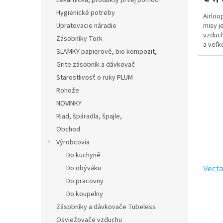
Lekárnička, produkty prvej pomoci
5,0
Hygienické potreby
Airloo
z
Upratovacie náradie
misy j
5
vzduch
hviezd
Zásobníky Tork
a veľk
SLAMKY papierové, bio kompozit,
vôňa s 
Grite zásobník a dávkovač
Starostlivosť o ruky PLUM
Rohože
NOVINKY
Riad, špáradla, špajle,
Obchod
Výrobcovia
Do kuchyně
Do obýváku
Vecta
Do pracovny
Do koupelny
Zásobníky a dávkovače Tubeless
Osviežovače vzduchu