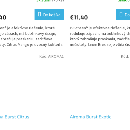
Skladom
(>5 ks)
Sklad
Do košíka
Do
,40
€11,40
en® je efektívne riešenie, ktoré
P-Screen® je efektívne riešenie, k
je zápach, má bublinkový dizajn,
redukuje zápach, má bublinkový di
zabraňuje praskaniu, zadržiava
ktorý zabraňuje praskaniu, zadrži
oty. Citrus Mango je ovocný kokteil s
nečistoty. Linen Breeze je vôňa čis
ovou kôrou a...
bielizne, ktorá vytvára...
Kód:
AIROMA1
Kód:
a Burst Citrus
Airoma Burst Exotic