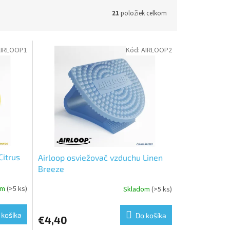
21
položiek celkom
AIRLOOP1
Kód:
AIRLOOP2
Citrus
Airloop osviežovač vzduchu Linen
Breeze
om
(>5 ks)
Skladom
(>5 ks)
 košíka
Do košíka
€4,40