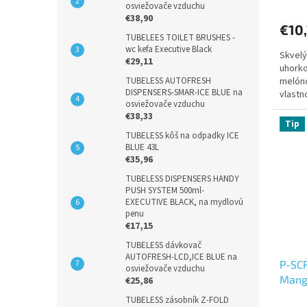
osviežovače vzduchu
€38,90
€10
TUBELEES TOILET BRUSHES -
wc kefa Executive Black
Skvelý
€29,11
uhorko
TUBELESS AUTOFRESH
melóno
DISPENSERS-SMAR-ICE BLUE na
vlastn
osviežovače vzduchu
Kombin
€38,33
Tip
TUBELESS kôš na odpadky ICE
BLUE 43L
€35,96
TUBELESS DISPENSERS HANDY
PUSH SYSTEM 500ml-
EXECUTIVE BLACK, na mydlovú
penu
€17,15
TUBELESS dávkovač
AUTOFRESH-LCD,ICE BLUE na
P-SCR
osviežovače vzduchu
Mang
€25,86
TUBELESS zásobník Z-FOLD