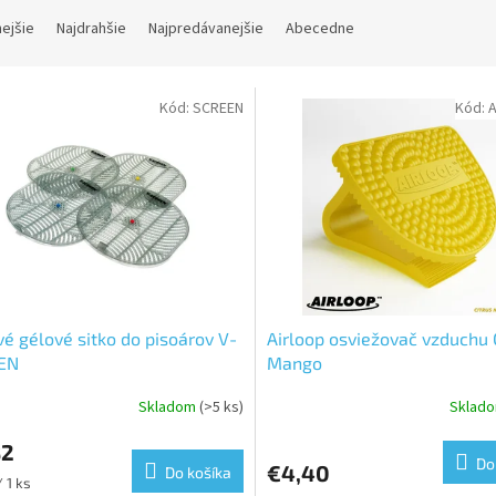
nejšie
Najdrahšie
Najpredávanejšie
Abecedne
Kód:
SCREEN
Kód:
é gélové sitko do pisoárov V-
Airloop osviežovač vzduchu 
EN
Mango
Skladom
(>5 ks)
Sklad
erné
tenie
82
ktu
Do
€4,40
Do košíka
ková
 1 ks