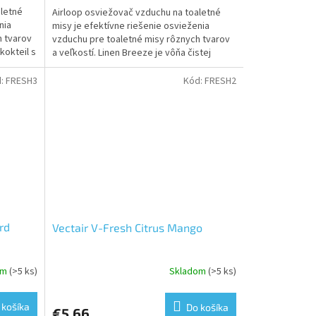
aletné
Airloop osviežovač vzduchu na toaletné
nia
misy je efektívne riešenie osvieženia
h tvarov
vzduchu pre toaletné misy rôznych tvarov
kokteil s
a veľkostí. Linen Breeze je vôňa čistej
bielizne, ktorá...
d:
FRESH3
Kód:
FRESH2
rd
Vectair V-Fresh Citrus Mango
om
(>5 ks)
Skladom
(>5 ks)
 košíka
Do košíka
€5,66