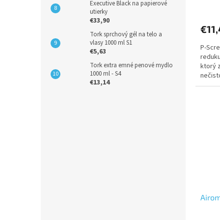
Executive Black na papierové
utierky
€33,90
€11
Tork sprchový gél na telo a
vlasy 1000 ml S1
P-Scre
€5,63
reduku
Tork extra emné penové mydlo
ktorý 
1000 ml - S4
nečist
€13,14
citrus
Airom