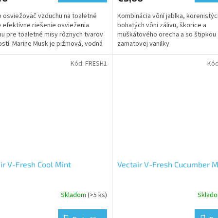
p osviežovač vzduchu na toaletné
Kombinácia vôní jablka, korenistýc
e efektívne riešenie osvieženia
bohatých vôni zálivu, škorice a
u pre toaletné misy rôznych tvarov
muškátového orecha a so štipkou
ičiek.
ostí. Marine Musk je pižmová, vodná
zamatovej vanilky
citrusom,...
Kód:
FRESH1
Kó
ir V-Fresh Cool Mint
Vectair V-Fresh Cucumber 
Skladom
(>5 ks)
Sklad