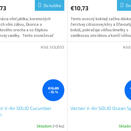
Do košíka
Do
,73
€10,73
ácia vôní jablka, korenistých
Tento ovocný koktejl začína dávk
ch vôni zálivu, škorice a
čerstvej citrusovej kôry a šťavnat
ového orecha a so štipkou
bobúl, pokračuje vôňou limetky s
vej vanilky. Tento osviežovač
vanilkovou zmrzlinou a končí vôňo
a technológiu SOLID, ktorá...
broskyne a manga. Vectair...
Kód:
SOLIDS5
Kód
€12,89
–16 %
ir V-Air SOLID Cucumber
Vectair V-Air SOLID Ocean S
n
Skladom
(>5 ks)
Sklad