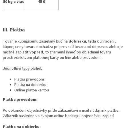
50 kg a viac
45 €
III. Platba
Tovar je kupujúcemu zasielaný buď na
dobierku
, teda k uhradeniu
kúpnej ceny tovaru dochádza pri prevzatí tovaru od dopravcu alebo je
možné zaplatiť
vopred
, to znamená ihneď po objednaní tovaru
prostredníctvom platobnej karty on-line alebo prevodom.
Jednotlivé typy platieb:
Platba prevodom
Platba na dobierku
Online platba kartou
Platba prevodom:
Po dokončení objednávky príde zákazníkovi e mail s údajmi k platbe.
Zákazník následne vo svojom online bankingu objednávku zaplatí.
Platba na dobierku: