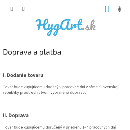
Prejsť
NÁKUP
na
obsah
KOŠÍK
Doprava a platba
I. Dodanie tovaru
Tovar bude kupujúcemu dodaný v pracovné dni v rámci Slovenskej
republiky prostredníctvom vybraného dopravcu.
II. Doprava
Tovar bude kupujúcemu doručený v priebehu 1- 4 pracovných dní