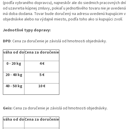
(podľa vybraného dopravcu), najneskôr ale do siedmich pracovných dní
od uzavretia kúpnej zmluvy, pokiaľ u jednotlivého tovaru nie je uvedená
iná doba dodania. Tovar bude doručený na adresu uvedenú kupujúcim v
objednávke alebo na výdajné miesto, podľa toho ako si kupujúci zvolí.
Jednotlivé typy dopravy:
DPD
: Cena za doručenie je závislá od hmotnosti objednávky.
váha od do
Cena za doručenie
0 - 20 kg
4 €
20 - 40 kg
5 €
40 - 50 kg
10 €
Geis:
Cena za doručenie je závislá od hmotnosti objednávky.
váha od do
Cena za doručenie