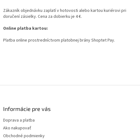
Zákazník objednávku zaplatí v hotovosti alebo kartou kuriérovi pri
doručení zásielky. Cena za dobierku je 4 €.
Online platba kartou:
Platba online prostredníctvom platobnej brány Shoptet Pay.
Z
á
p
ä
Informácie pre vás
t
Doprava a platba
i
Ako nakupovať
e
Obchodné podmienky