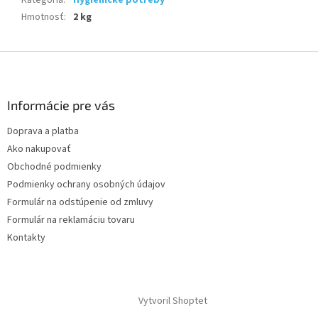
Kategória
:
Hygienické potreby
Hmotnosť
:
2 kg
Z
á
p
ä
Informácie pre vás
t
Doprava a platba
i
Ako nakupovať
e
Obchodné podmienky
Podmienky ochrany osobných údajov
Formulár na odstúpenie od zmluvy
Formulár na reklamáciu tovaru
Kontakty
Vytvoril Shoptet