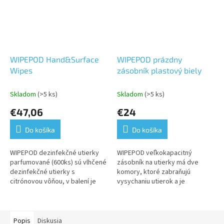
WIPEPOD Hand&Surface
WIPEPOD prázdny
Wipes
zásobník plastový biely
Skladom
(>5 ks)
Skladom
(>5 ks)
€47,06
€24
Do košíka
Do košíka
WIPEPOD dezinfekčné utierky
WIPEPOD veľkokapacitný
parfumované (600ks) sú vlhčené
zásobník na utierky má dve
dezinfekčné utierky s
komory, ktoré zabraňujú
citrónovou vôňou, v balení je
vysychaniu utierok a je
600 ks. Utierky likvidujú baktérie
vybavený systémom pre
a vírusy v priebehu niekoľkých...
jednoduché vyťahovanie a
odtrhávanie utierok.
Popis
Diskusia