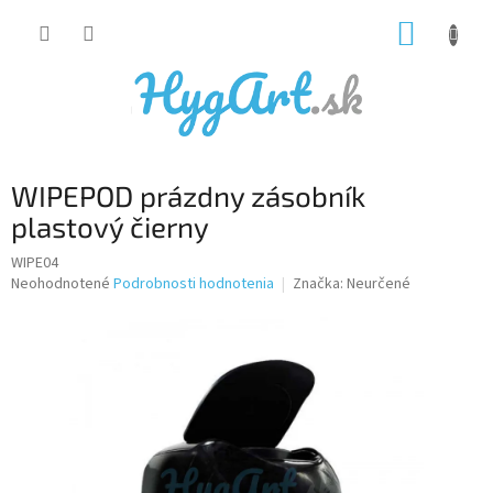
Prejsť
NÁKUP
na
obsah
KOŠÍK
WIPEPOD prázdny zásobník
plastový čierny
WIPE04
Priemerné
Neohodnotené
Podrobnosti hodnotenia
Značka:
Neurčené
hodnotenie
produktu
je
0,0
z
5
hviezdičiek.