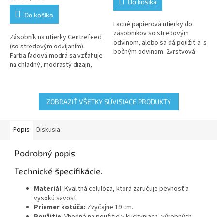
Do košíka
5,0
5,0
cena:
z
z
Do košíka
5
5
Lacné papierová utierky do
hviezdičiek.
hviezdičiek.
zásobníkov so stredovým
Zásobník na utierky Centrefeed
odvinom, alebo sa dá použiť aj s
(so stredovým odvíjaním).
bočným odvinom. 2vrstvová
Farba ľadová modrá sa vzťahuje
celulóza 120m.
na chladný, modrastý dizajn,
ktorý sa hodí do moderných
alebo...
ZOBRAZIŤ VŠETKY SÚVISIACE PRODUKTY
Popis
Diskusia
Podrobný popis
Technické špecifikácie:
Materiál:
Kvalitná celulóza, ktorá zaručuje pevnosť a
vysokú savosť.
Priemer kotúča:
Zvyčajne 19 cm.
Použitie:
Vhodné na použitie v kuchyniach, výrobných