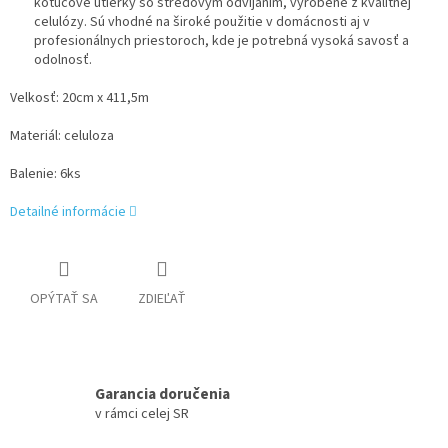
kotúčové utierky so stredovým odvíjaním, vyrobené z kvalitnej
celulózy. Sú vhodné na široké použitie v domácnosti aj v
profesionálnych priestoroch, kde je potrebná vysoká savosť a
odolnosť.
Velkosť: 20cm x 411,5m
Materiál: celuloza
Balenie: 6ks
Detailné informácie
OPÝTAŤ SA
ZDIEĽAŤ
Garancia doručenia
v rámci celej SR