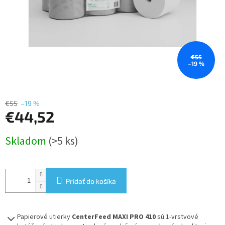
€55
–19 %
€55
–19 %
€44,52
Jednotková
Skladom
(>5 ks)
cena:
Pridať do košíka
Papierové utierky
CenterFeed MAXI PRO 410
sú 1-vrstvové