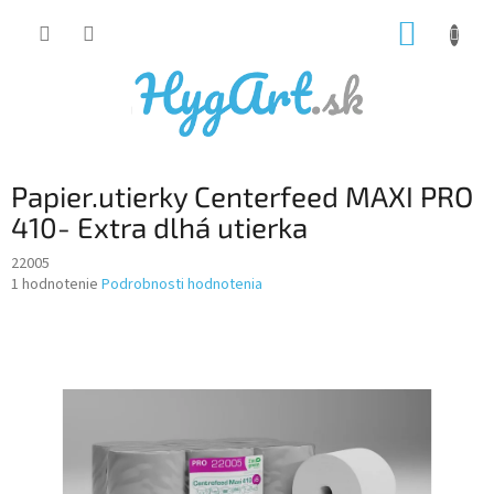
Prejsť
NÁKUP
na
obsah
KOŠÍK
Papier.utierky Centerfeed MAXI PRO
410- Extra dlhá utierka
22005
Priemerné
1 hodnotenie
Podrobnosti hodnotenia
hodnotenie
produktu
je
5,0
z
5
hviezdičiek.