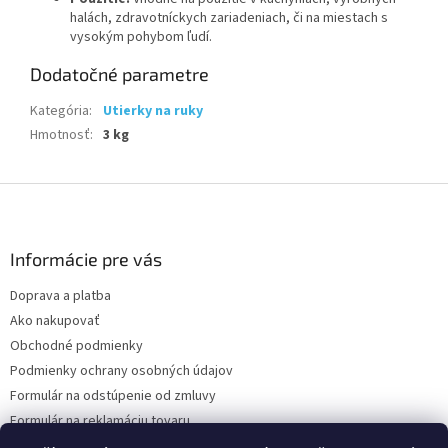
halách, zdravotníckych zariadeniach, či na miestach s
vysokým pohybom ľudí.
Dodatočné parametre
Kategória
:
Utierky na ruky
Hmotnosť
:
3 kg
Z
á
p
ä
Informácie pre vás
t
Doprava a platba
i
Ako nakupovať
e
Obchodné podmienky
Podmienky ochrany osobných údajov
Formulár na odstúpenie od zmluvy
Formulár na reklamáciu tovaru
Kontakty