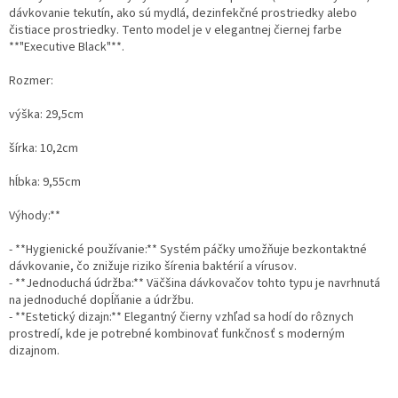
dávkovanie tekutín, ako sú mydlá, dezinfekčné prostriedky alebo
čistiace prostriedky. Tento model je v elegantnej čiernej farbe
**"Executive Black"**.
Rozmer:
výška: 29,5cm
šírka: 10,2cm
hĺbka: 9,55cm
Výhody:**
- **Hygienické používanie:** Systém páčky umožňuje bezkontaktné
dávkovanie, čo znižuje riziko šírenia baktérií a vírusov.
- **Jednoduchá údržba:** Väčšina dávkovačov tohto typu je navrhnutá
na jednoduché dopĺňanie a údržbu.
- **Estetický dizajn:** Elegantný čierny vzhľad sa hodí do rôznych
prostredí, kde je potrebné kombinovať funkčnosť s moderným
dizajnom.