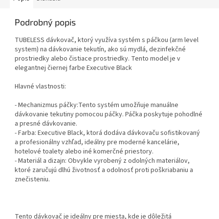
Podrobný popis
TUBELESS dávkovač, ktorý využíva systém s páčkou (arm level
system) na dávkovanie tekutín, ako sú mydlá, dezinfekčné
prostriedky alebo čistiace prostriedky. Tento model je v
elegantnej čiernej farbe Executive Black
Hlavné vlastnosti:
- Mechanizmus páčky:Tento systém umožňuje manuálne
dávkovanie tekutiny pomocou páčky. Páčka poskytuje pohodlné
a presné dávkovanie.
- Farba: Executive Black, ktorá dodáva dávkovaču sofistikovaný
a profesionálny vzhľad, ideálny pre moderné kancelárie,
hotelové toalety alebo iné komerčné priestory.
- Materiál a dizajn: Obvykle vyrobený z odolných materiálov,
ktoré zaručujú dlhú životnosť a odolnosť proti poškriabaniu a
znečisteniu.
Tento dávkovač je ideálny pre miesta, kde je dôležitá