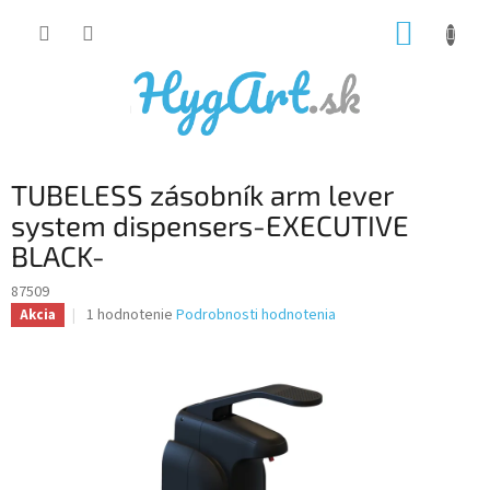
Prejsť
NÁKUP
na
obsah
KOŠÍK
TUBELESS zásobník arm lever
system dispensers-EXECUTIVE
BLACK-
87509
Priemerné
1 hodnotenie
Podrobnosti hodnotenia
Akcia
hodnotenie
produktu
je
5,0
z
5
hviezdičiek.