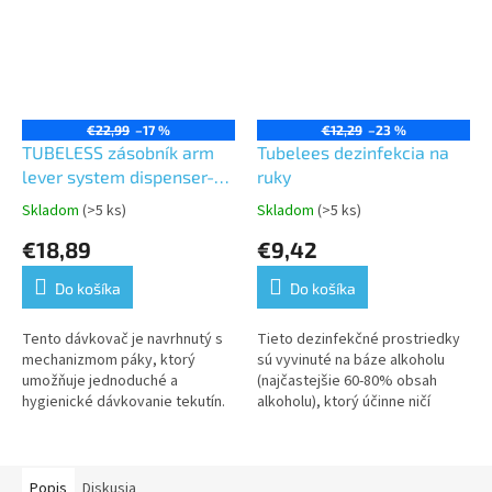
€22,99
–17 %
€12,29
–23 %
TUBELESS zásobník arm
Tubelees dezinfekcia na
lever system dispenser-
ruky
ICE BLUE
Skladom
(>5 ks)
Skladom
(>5 ks)
Priemerné
Priemerné
hodnotenie
hodnotenie
€18,89
€9,42
produktu
produktu
je
je
Do košíka
Do košíka
5,0
5,0
z
z
5
5
Tento dávkovač je navrhnutý s
Tieto dezinfekčné prostriedky
hviezdičiek.
hviezdičiek.
mechanizmom páky, ktorý
sú vyvinuté na báze alkoholu
umožňuje jednoduché a
(najčastejšie 60-80% obsah
hygienické dávkovanie tekutín.
alkoholu), ktorý účinne ničí
Tento model má farbu **"Ice
patogény vrátane baktérií,
Blue"**, ktorá dodáva moderný
vírusov a plesní.
a svieži...
Rýchloschnúca...
Popis
Diskusia