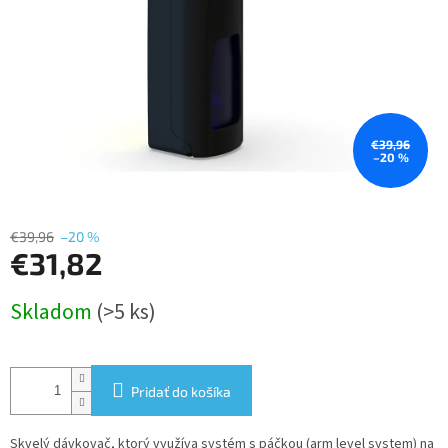
€39,96
–20 %
€39,96
–20 %
€31,82
Jednotková
Skladom
(>5 ks)
cena:
Pridať do košíka
Skvelý dávkovač, ktorý využíva systém s páčkou (arm level system) na