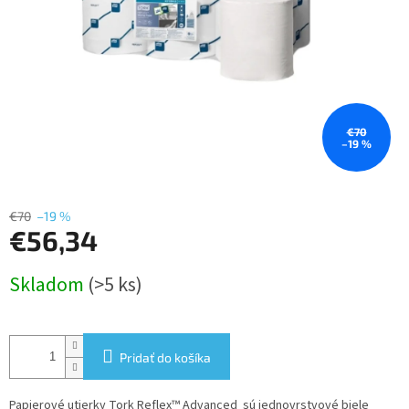
€70
–19 %
€70
–19 %
€56,34
Jednotková
Skladom
(>5 ks)
cena:
Pridať do košíka
Papierové utierky Tork Reflex™ Advanced sú jednovrstvové biele