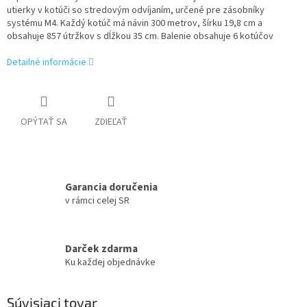
utierky v kotúči so stredovým odvíjaním, určené pre zásobníky
systému M4.
Každý kotúč má návin 300 metrov, šírku 19,8 cm a
obsahuje 857 útržkov s dĺžkou 35 cm.
Balenie obsahuje 6 kotúčov
Detailné informácie
OPÝTAŤ SA
ZDIEĽAŤ
Garancia doručenia
v rámci celej SR
Darček zdarma
Ku každej objednávke
Súvisiaci tovar