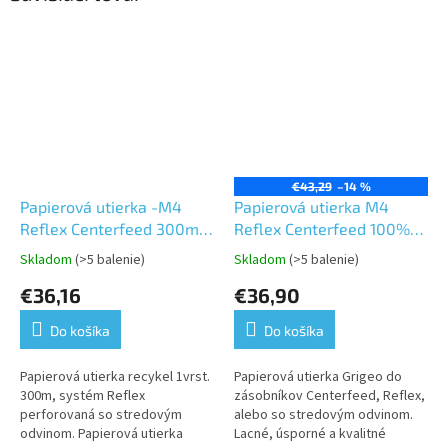
€43,29
–14 %
Papierová utierka -M4
Papierová utierka M4
Reflex Centerfeed 300m.
Reflex Centerfeed 100%
1vrst. Grite
celulóza 300m 1vrst.GRITE
Skladom
(>5 balenie)
Skladom
(>5 balenie)
Priemerné
Priemerné
hodnotenie
hodnotenie
€36,16
€36,90
produktu
produktu
je
je
Do košíka
Do košíka
5,0
5,0
z
z
5
5
Papierová utierka recykel 1vrst.
Papierová utierka Grigeo do
hviezdičiek.
hviezdičiek.
300m, systém Reflex
zásobníkov Centerfeed, Reflex,
perforovaná so stredovým
alebo so stredovým odvinom.
odvinom. Papierová utierka
Lacné, úsporné a kvalitné