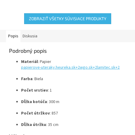
Reflex perforovaná Grite je
utierky. Návin 300m, 1vrstový
určená pre systém Reflex, ktorý
100% celulóza...
sa využíva...
ZOBRAZIŤ VŠETKY SÚVISIACE PRODUKTY
Popis
Diskusia
Podrobný popis
Materiál
:
Papier
papierove-uteraky.heureka.sk
+2
wgo.sk
+2
lamitec.sk
+2
Farba
:
Biela
Počet vrstiev
:
1
Dĺžka kotúča
:
300 m
Počet útržkov
:
857
Dĺžka útržku
:
35 cm