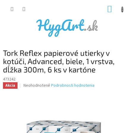
Prejsť
NÁKUP
na
obsah
KOŠÍK
Tork Reflex papierové utierky v
kotúči, Advanced, biele, 1 vrstva,
dĺžka 300m, 6 ks v kartóne
473242
Priemerné
Neohodnotené
Podrobnosti hodnotenia
Akcia
hodnotenie
produktu
je
0,0
z
5
hviezdičiek.