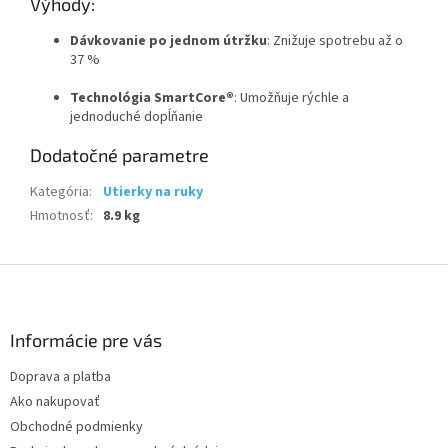
Výhody:
Dávkovanie po jednom útržku
:
Znižuje spotrebu až o
37 %
Technológia SmartCore®
:
Umožňuje rýchle a
jednoduché dopĺňanie
Dodatočné parametre
Kategória
:
Utierky na ruky
Hmotnosť
:
8.9 kg
Z
á
p
ä
Informácie pre vás
t
Doprava a platba
i
Ako nakupovať
e
Obchodné podmienky