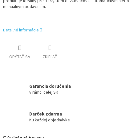
produkt je ideálny pre H1 systém dávkovačov s automatickým alebo
manuálnym podávaním.
Detailné informácie
OPÝTAŤ SA
ZDIEĽAŤ
Garancia doručenia
v rámci celej SR
Darček zdarma
Ku každej objednávke