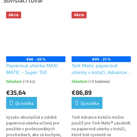
Súvisiaci tovar
Akcia
Akcia
€50
–28 %
€111
–21 %
Papierová utierka MAXI
Tork Matic papierové
MATIC – Super 150
utierky v kotúči, Advanced,
jemné, biele, 2vr,dĺžka
Skladom
(>5 ks)
Skladom
(>5 balenie)
Priemerné
Priemerné
150m H1
hodnotenie
hodnotenie
€35,64
€86,89
produktu
produktu
je
je
Do košíka
Do košíka
5,0
5,0
z
z
5
5
Vysoko absorpčná a odolná
Tork Advance kotúče možno
hviezdičiek.
hviezdičiek.
papierová utierka určená pre
použiť pre Tork Matic® zásobník
použitie v profesionálnych
na papierové utierky v kotúči,
prostrediach, ako sú kuchyne,
ktoré boli vyvinuté na