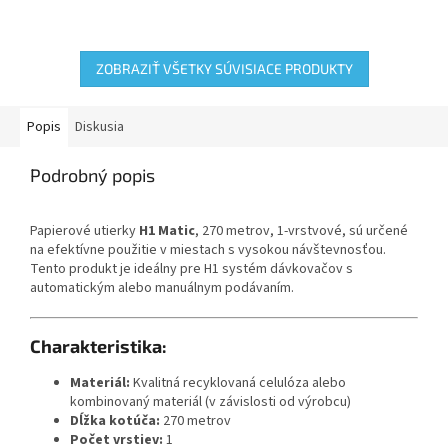
reštaurácie, priemyselné
jednoduchú údržbu vo
prevádzky alebo verejné
frekventovaných toaletách a...
toalety. Tento...
ZOBRAZIŤ VŠETKY SÚVISIACE PRODUKTY
Popis
Diskusia
Podrobný popis
Papierové utierky
H1 Matic
, 270 metrov, 1-vrstvové, sú určené
na efektívne použitie v miestach s vysokou návštevnosťou.
Tento produkt je ideálny pre H1 systém dávkovačov s
automatickým alebo manuálnym podávaním.
Charakteristika:
Materiál:
Kvalitná recyklovaná celulóza alebo
kombinovaný materiál (v závislosti od výrobcu)
Dĺžka kotúča:
270 metrov
Počet vrstiev:
1