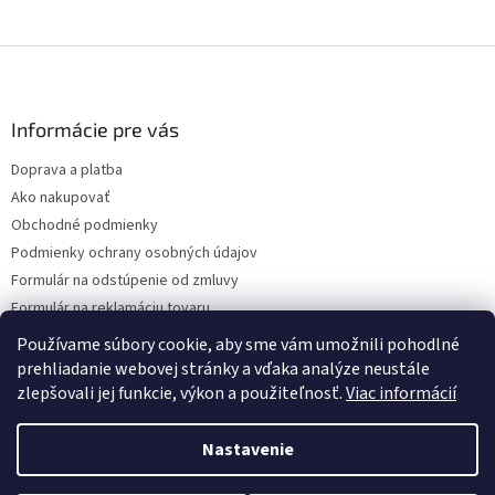
Z
á
p
ä
Informácie pre vás
t
Doprava a platba
i
Ako nakupovať
e
Obchodné podmienky
Podmienky ochrany osobných údajov
Formulár na odstúpenie od zmluvy
Formulár na reklamáciu tovaru
Kontakty
Používame súbory cookie, aby sme vám umožnili pohodlné
prehliadanie webovej stránky a vďaka analýze neustále
zlepšovali jej funkcie, výkon a použiteľnosť.
Viac informácií
Vytvoril Shoptet
Nastavenie