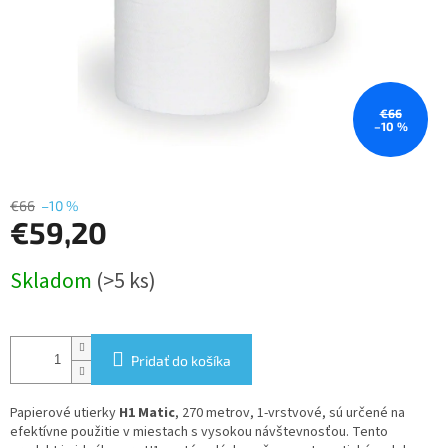
€66
–10 %
€66
–10 %
€59,20
Jednotková
Skladom
(>5 ks)
cena:
Pridať do košíka
Papierové utierky
H1 Matic
, 270 metrov, 1-vrstvové, sú určené na
efektívne použitie v miestach s vysokou návštevnosťou. Tento