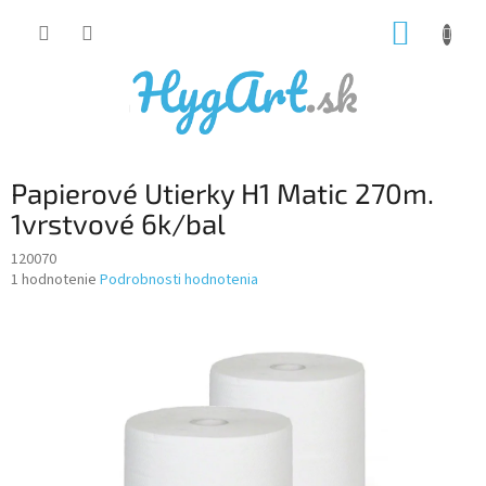
Prejsť
NÁKUP
na
obsah
KOŠÍK
Papierové Utierky H1 Matic 270m.
1vrstvové 6k/bal
120070
Priemerné
1 hodnotenie
Podrobnosti hodnotenia
hodnotenie
produktu
je
5,0
z
5
hviezdičiek.