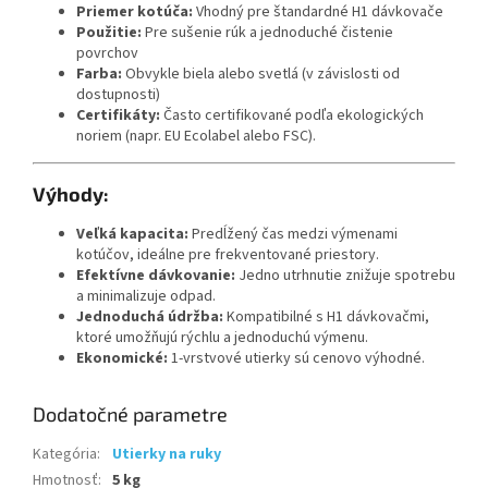
Priemer kotúča:
Vhodný pre štandardné H1 dávkovače
Použitie:
Pre sušenie rúk a jednoduché čistenie
povrchov
Farba:
Obvykle biela alebo svetlá (v závislosti od
dostupnosti)
Certifikáty:
Často certifikované podľa ekologických
noriem (napr. EU Ecolabel alebo FSC).
Výhody:
Veľká kapacita:
Predĺžený čas medzi výmenami
kotúčov, ideálne pre frekventované priestory.
Efektívne dávkovanie:
Jedno utrhnutie znižuje spotrebu
a minimalizuje odpad.
Jednoduchá údržba:
Kompatibilné s H1 dávkovačmi,
ktoré umožňujú rýchlu a jednoduchú výmenu.
Ekonomické:
1-vrstvové utierky sú cenovo výhodné.
Dodatočné parametre
Kategória
:
Utierky na ruky
Hmotnosť
:
5 kg