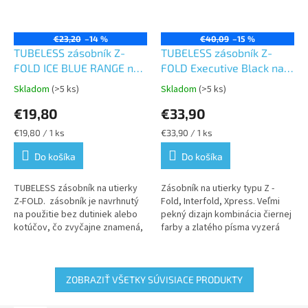
€23,20
–14 %
€40,09
–15 %
TUBELESS zásobník Z-
TUBELESS zásobník Z-
FOLD ICE BLUE RANGE na
FOLD Executive Black na
papierové utierky
papierové utierky
Skladom
(>5 ks)
Skladom
(>5 ks)
Priemerné
Priemerné
hodnotenie
hodnotenie
€19,80
€33,90
produktu
produktu
je
je
Jednotková
Jednotková
€19,80 / 1 ks
€33,90 / 1 ks
5,0
5,0
cena:
cena:
z
z
Do košíka
Do košíka
5
5
hviezdičiek.
hviezdičiek.
TUBELESS zásobník na utierky
Zásobník na utierky typu Z -
Z-FOLD. zásobník je navrhnutý
Fold, Interfold, Xpress. Veľmi
na použitie bez dutiniek alebo
pekný dizajn kombinácia čiernej
kotúčov, čo zvyčajne znamená,
farby a zlatého písma vyzerá
že je určený na utierky, ktoré sú
veľmi exkluzívne.
poskladané...
ZOBRAZIŤ VŠETKY SÚVISIACE PRODUKTY