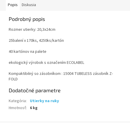
Popis
Diskusia
Podrobný popis
Rozmer utierky: 20,3x24cm
25balení x 170ks, 4250ks/kartón
40 kartónov na palete
ekologický výrobok s označením ECOLABEL
Kompaktibilný so zásobníkom : 15004 TUBELESS zásobník Z-
FOLD
Dodatočné parametre
Kategória
:
Utierky na ruky
Hmotnosť
:
6 kg
Z