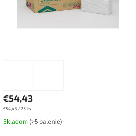
€54,43
Jednotková
€54,43 / 25 ks
cena:
Skladom
(>5 balenie)