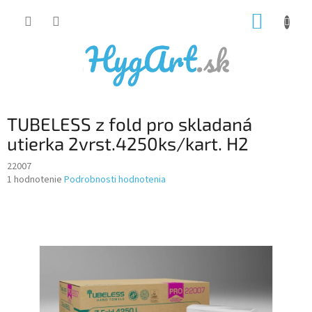
Prejsť
NÁKUP
na
obsah
KOŠÍK
TUBELESS z fold pro skladaná
utierka 2vrst.4250ks/kart. H2
22007
Priemerné
1 hodnotenie
Podrobnosti hodnotenia
hodnotenie
produktu
je
5,0
z
5
hviezdičiek.