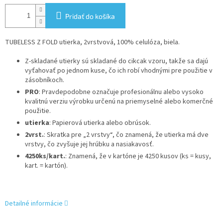
Pridať do košíka
TUBELESS Z FOLD utierka, 2vrstvová, 100% celulóza, biela.
Z-skladané utierky sú skladané do cikcak vzoru, takže sa dajú
vyťahovať po jednom kuse, čo ich robí vhodnými pre použitie v
zásobníkoch.
PRO
: Pravdepodobne označuje profesionálnu alebo vysoko
kvalitnú verziu výrobku určenú na priemyselné alebo komerčné
použitie.
utierka
: Papierová utierka alebo obrúsok.
2vrst.
: Skratka pre „2 vrstvy“, čo znamená, že utierka má dve
vrstvy, čo zvyšuje jej hrúbku a nasiakavosť.
4250ks/kart.
: Znamená, že v kartóne je 4250 kusov (ks = kusy,
kart. = kartón).
Detailné informácie