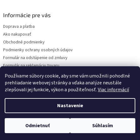
á
p
ä
Informácie pre vás
t
Doprava a platba
i
Ako nakupovať
e
Obchodné podmienky
Podmienky ochrany osobných údajov
Formulár na odstúpenie od zmluvy
Formulár na reklamáciu tovaru
Kontakty
Používame súbory cookie, aby sme vám umožnili pohodlné
prehliadanie webovej stránky a vďaka analýze neustále
zlepšovali jej funkcie, výkon a použiteľnosť.
Viac informácií
Vytvoril Shoptet
Nastavenie
Copyright 2026
www.hygart.sk
. Všetky práva vyhradené.
Upraviť
Odmietnuť
Súhlasím
nastavenie cookies