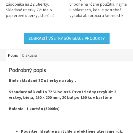
hviezdičiek.
hviezdičiek.
zásobníka na ZZ utierky.
vhodné na rôzne použitia, najmä
Skladané utierky ZZ: Ide o
v oblastiach, kde je potrebná
papierové utierky, ktoré sú
vysoká absorpcia a šetrnosť k
skladané do tvaru ZZ, čo je
životnému prostrediu, pretože
forma dvojitého Z-skladu. Tento
sú vyrobené z čistej...
typ...
ZOBRAZIŤ VŠETKY SÚVISIACE PRODUKTY
Popis
Diskusia
Podrobný popis
Biele skladané ZZ utierky na ruky .
Štandardná kvalita 72 % belosť. Prvotriedny recyklát 2
vrstvy, biela, 250 x 200 mm, 20 bal po 150 ks v kartóne
Balenie : 1 kartón (3000ks)
Použitie: Ideálne na rýchle a efektívne utieranie rúk,