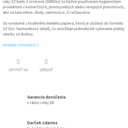
ruky ZZ biele 2-vrstvové (3000 ks) sú bežne používaným hygienickým
produktom v komerčných, priemyselných alebo verejných priestoroch,
ako sú kancelárie, školy, nemocnice, či reštaurácie.
Sú vyrobené z kvalitného bieleho papiera, ktorý je zložený do formátu
ZZ (tzv. harmonikový sklad), čo umožňuje jednoduché vyberanie jednej
utierky za druhou.
Detailné informácie
OPÝTAŤ SA
ZDIEĽAŤ
Garancia doručenia
v rámci celej SR
Darček zdarma