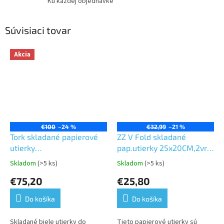
Ku každej objednávke
Súvisiaci tovar
Akcia
€100
–24 %
€32,99
–21 %
Tork skladané papierové
ZZ V Fold skladané
utierky
pap.utierky 25x20CM,2vr.
Interfold/Multifold,Premium,extra
100%celulóza 4000ks
Skladom
(>5 ks)
Skladom
(>5 ks)
Priemerné
Priemerné
jemné,biele,2 vrst,2100 ks
hodnotenie
hodnotenie
€75,20
€25,80
v kartóne,21 balíkov po
produktu
produktu
100 ks-H2
je
je
Do košíka
Do košíka
5,0
5,0
z
z
5
5
Skladané biele utierky do
Tieto papierové utierky sú