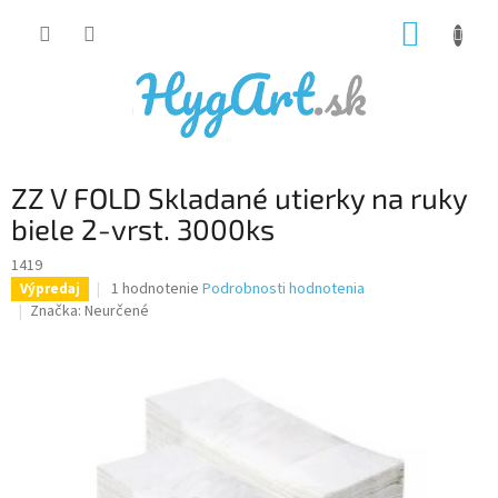
Prejsť
NÁKUP
na
obsah
KOŠÍK
ZZ V FOLD Skladané utierky na ruky
biele 2-vrst. 3000ks
1419
Priemerné
1 hodnotenie
Podrobnosti hodnotenia
Výpredaj
hodnotenie
Značka:
Neurčené
produktu
je
5,0
z
5
hviezdičiek.