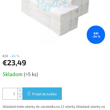
€31
–24 %
€31
–24 %
€23,49
Jednotková
Skladom
(>5 ks)
cena:
Pridať do košíka
Skladané biele utierky do zásobníka na ZZ utierky.Skladané utierky na