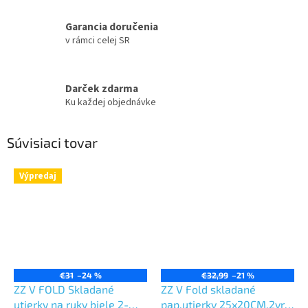
Garancia doručenia
v rámci celej SR
Darček zdarma
Ku každej objednávke
Súvisiaci tovar
Výpredaj
€31
–24 %
€32,99
–21 %
ZZ V FOLD Skladané
ZZ V Fold skladané
utierky na ruky biele 2-
pap.utierky 25x20CM,2vr.