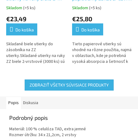
vrst. 3000ks
100%celulóza 4000ks
Skladom
(>5 ks)
Skladom
(>5 ks)
Priemerné
Priemerné
hodnotenie
hodnotenie
€23,49
€25,80
produktu
produktu
je
je
Do košíka
Do košíka
5,0
5,0
z
z
5
5
Skladané biele utierky do
Tieto papierové utierky sú
hviezdičiek.
hviezdičiek.
zásobníka na ZZ
vhodné na rôzne použitia, najmä
utierky.Skladané utierky na ruky
v oblastiach, kde je potrebná
ZZ biele 2-vrstvové (3000 ks) sú
vysoká absorpcia a šetrnosť k
bežne používaným hygienickým
životnému prostrediu, pretože
produktom v komerčných,
sú vyrobené z čistej...
priemyselných...
ZOBRAZIŤ VŠETKY SÚVISIACE PRODUKTY
Popis
Diskusia
Podrobný popis
Materiál: 100 % celulóza TAD, extra jemné
Rozmer útržku: 34 x 21,2cm, 2 vrstvy