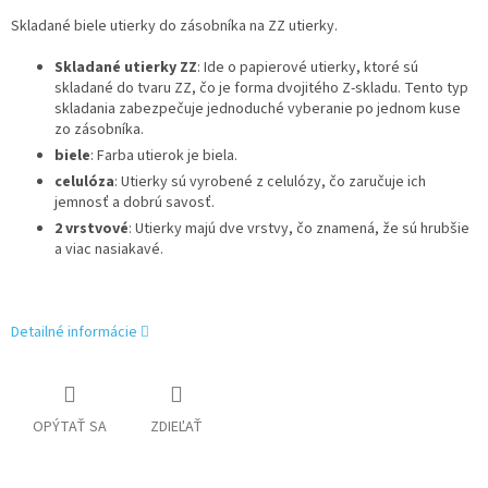
Skladané biele utierky do zásobníka na ZZ utierky.
Skladané utierky ZZ
: Ide o papierové utierky, ktoré sú
skladané do tvaru ZZ, čo je forma dvojitého Z-skladu. Tento typ
skladania zabezpečuje jednoduché vyberanie po jednom kuse
zo zásobníka.
biele
: Farba utierok je biela.
celulóza
: Utierky sú vyrobené z celulózy, čo zaručuje ich
jemnosť a dobrú savosť.
2 vrstvové
: Utierky majú dve vrstvy, čo znamená, že sú hrubšie
a viac nasiakavé.
Detailné informácie
OPÝTAŤ SA
ZDIEĽAŤ