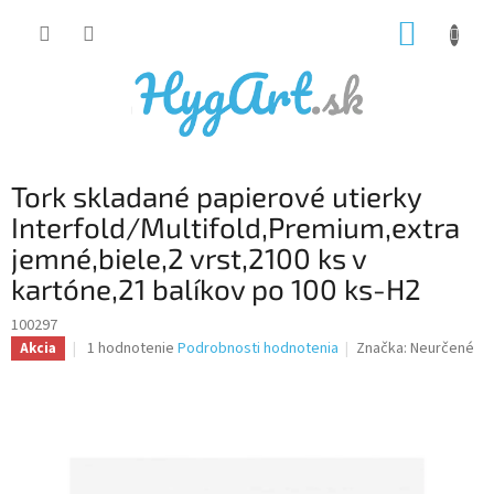
Prejsť
NÁKUP
na
obsah
KOŠÍK
Tork skladané papierové utierky
Interfold/Multifold,Premium,extra
jemné,biele,2 vrst,2100 ks v
kartóne,21 balíkov po 100 ks-H2
100297
Priemerné
1 hodnotenie
Podrobnosti hodnotenia
Značka:
Neurčené
Akcia
hodnotenie
produktu
je
5,0
z
5
hviezdičiek.