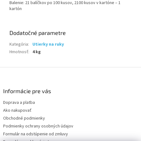
Balenie: 21 balíčkov po 100 kusov, 2100 kusov v kartóne – 1
kartón
Dodatočné parametre
Kategória
:
Utierky na ruky
Hmotnosť
:
4 kg
Z
á
p
ä
Informácie pre vás
t
Doprava a platba
i
Ako nakupovať
e
Obchodné podmienky
Podmienky ochrany osobných údajov
Formulár na odstúpenie od zmluvy