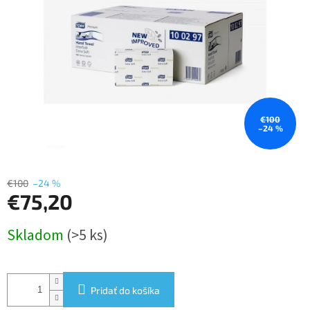
€100
–24 %
€100
–24 %
€75,20
Jednotková
Skladom
(>5 ks)
cena:
Pridať do košíka