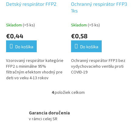
Detský respirátor FFP2
Ochranný respirátor FFP3
1ks
Skladom
(>5 ks)
Skladom
(>5 ks)
€0,44
€0,58
Do košíka
Do košíka
Vzorovaný respirátor kategórie
Ochranný respirátor FFP3 bez
FFP2 s minimálne 95%
vydychovacieho ventilu proti
filtračným efektom vhodný pre
COVID-19
deti vo veku 4-13 rokov
4
položiek celkom
O
v
l
á
Garancia doručenia
d
v rámci celej SR
a
c
i