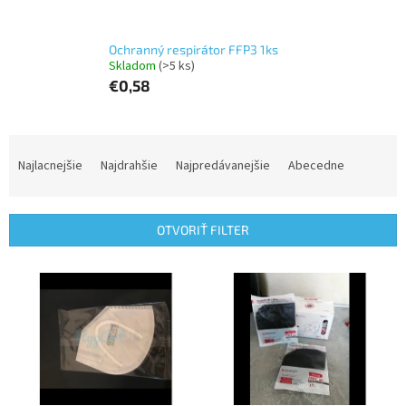
Ochranný respirátor FFP3 1ks
Skladom
(>5 ks)
€0,58
R
a
Najlacnejšie
Najdrahšie
Najpredávanejšie
Abecedne
d
e
n
OTVORIŤ FILTER
i
e
V
p
ý
r
p
o
i
d
s
u
p
k
r
t