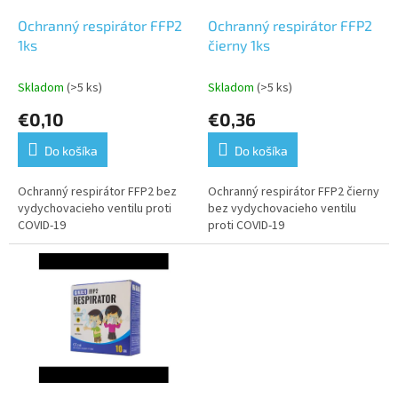
o
o
d
Ochranný respirátor FFP2
Ochranný respirátor FFP2
v
u
1ks
čierny 1ks
k
t
Skladom
(>5 ks)
Skladom
(>5 ks)
o
€0,10
€0,36
v
Do košíka
Do košíka
Ochranný respirátor FFP2 bez
Ochranný respirátor FFP2 čierny
vydychovacieho ventilu proti
bez vydychovacieho ventilu
COVID-19
proti COVID-19