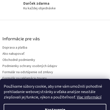
Darček zdarma
e
Ku každej objednávke
p
r
v
Z
k
á
y
v
p
ý
ä
Informácie pre vás
p
t
i
Doprava a platba
i
s
Ako nakupovať
e
u
Obchodné podmienky
Podmienky ochrany osobných údajov
Formulár na odstúpenie od zmluvy
Formulár na reklamáciu tovaru
Kontakty
Používame súbory cookie, aby sme vám umožnili pohodlné
prehliadanie webovej stránky a vďaka analýze neustále
zlepšovali jej funkcie, výkon a použiteľnosť.
Viac informácií
Vytvoril Shoptet
Nastavenie