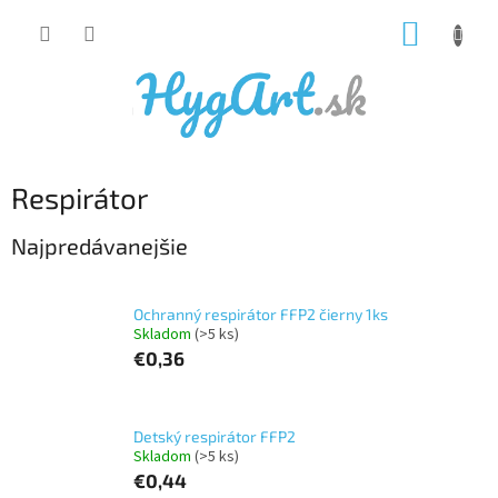
Prejsť
NÁKUP
na
obsah
KOŠÍK
Respirátor
Najpredávanejšie
Ochranný respirátor FFP2 čierny 1ks
Skladom
(>5 ks)
€0,36
Detský respirátor FFP2
Skladom
(>5 ks)
€0,44