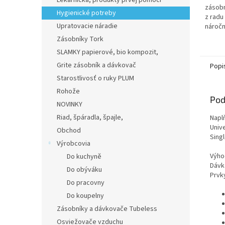
Lekárnička, produkty prvej pomoci
hviezd
zásobn
Hygienické potreby
z radu
Upratovacie náradie
náročn
papier
Zásobníky Tork
SLAMKY papierové, bio kompozit,
Grite zásobník a dávkovač
Popi
Starostlivosť o ruky PLUM
Rohože
Pod
NOVINKY
Riad, špáradla, špajle,
Napl
Univ
Obchod
Sing
Výrobcovia
Výho
Do kuchyně
Dávk
Do obýváku
Prvk
Do pracovny
Do koupelny
Zásobníky a dávkovače Tubeless
Osviežovače vzduchu