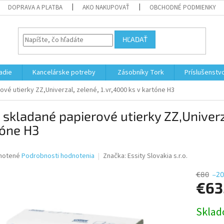
DOPRAVA A PLATBA
AKO NAKUPOVAŤ
OBCHODNÉ PODMIENKY
HĽADAŤ
adie
Kancelárske potreby
Zásobníky Tork
Príslušenstv
vé utierky ZZ,Univerzal, zelené, 1.vr,4000 ks v kartóne H3
 skladané papierové utierky ZZ,Univerza
tóne H3
né
notené
Podrobnosti hodnotenia
Značka:
Essity Slovakia s.r.o.
nie
u
€80
–20
€63
Jednotk
Skla
cena:
iek.