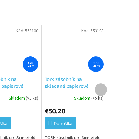
Kód:
553100
Kód:
553108
€70
€70
–28 %
–28 %
obník na
Tork zásobník na
 papierové
skladané papierové
Ďalší
produkt
Z/C, biely plast,
utierky ZZ/C, čierny plast,
Skladom
(>5 ks)
Skladom
(>5 ks)
Priemerné
stém H3
malý, systém H3
hodnotenie
€50,20
produktu
je
5,0
šíka
Do košíka
z
5
ník pre Singlefold
TORK zásobník pre Singlefold