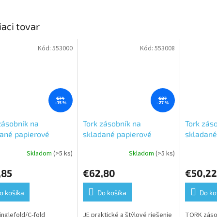
iaci tovar
Kód:
553000
Kód:
553008
€74
€87
–15 %
–27 %
zásobník na
Tork zásobník na
Tork zás
ané papierové
skladané papierové
skladané
ky ZZ/C, biely plast,
utierky ZZ/C,plast, veľký,
utierky Z
Skladom
(>5 ks)
Skladom
(>5 ks)
erné
Priemerné
, systém H3
systém H3
malý, sy
tenie
hodnotenie
,85
€62,80
€50,22
ktu
produktu
je
5,0
o košíka
Do košíka
Do ko
z
5
inglefold/C-fold
JE praktické a štýlové riešenie
TORK zásob