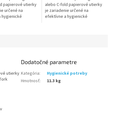
hviezdičiek.
ld papierové utierky
alebo C-fold papierové utierky
ie určené na
je zariadenie určené na
a hygienické
efektívne a hygienické
 papierových utierok
používanie papierových utierok
prostrediach, ako sú
v rôznych prostrediach, ako sú
toalety,...
Dodatočné parametre
ové utierky
Kategória
:
Hygienické potreby
Tork
Hmotnosť
:
11.3 kg
ov