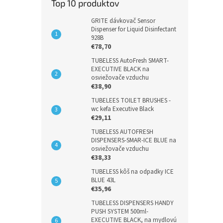
Top 10 produktov
GRITE dávkovač Sensor
Dispenser for Liquid Disinfectant
928B
€78,70
TUBELESS AutoFresh SMART-
EXECUTIVE BLACK na
osviežovače vzduchu
€38,90
TUBELEES TOILET BRUSHES -
wc kefa Executive Black
€29,11
TUBELESS AUTOFRESH
DISPENSERS-SMAR-ICE BLUE na
osviežovače vzduchu
€38,33
TUBELESS kôš na odpadky ICE
BLUE 43L
€35,96
TUBELESS DISPENSERS HANDY
PUSH SYSTEM 500ml-
EXECUTIVE BLACK, na mydlovú