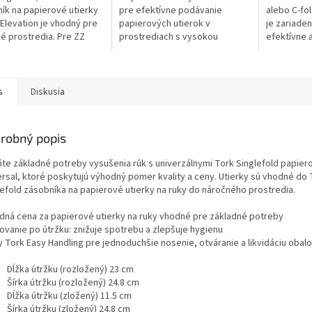
ičiek.
hviezdičiek.
ík na papierové utierky
pre efektívne podávanie
alebo C-fo
 Elevation je vhodný pre
papierových utierok v
je zariaden
é prostredia. Pre ZZ
prostrediach s vysokou
efektívne 
ové utierky
frekvenciou návštev. Tento
používanie
zásobník je navrhnutý tak, aby
v rôznych 
bol kompatibilný s...
toalety,...
s
Diskusia
robný popis
ňte základné potreby vysušenia rúk s univerzálnymi Tork Singlefold papier
ersal, ktoré poskytujú výhodný pomer kvality a ceny. Utierky sú vhodné do 
lefold zásobníka na papierové utierky na ruky do náročného prostredia.
dná cena za papierové utierky na ruky vhodné pre základné potreby
ovanie po útržku: znižuje spotrebu a zlepšuje hygienu
y Tork Easy Handling pre jednoduchšie nosenie, otváranie a likvidáciu obal
Dĺžka útržku (rozložený) 23 cm
Šírka útržku (rozložený) 24.8 cm
Dĺžka útržku (zložený) 11.5 cm
Šírka útržku (zložený) 24.8 cm