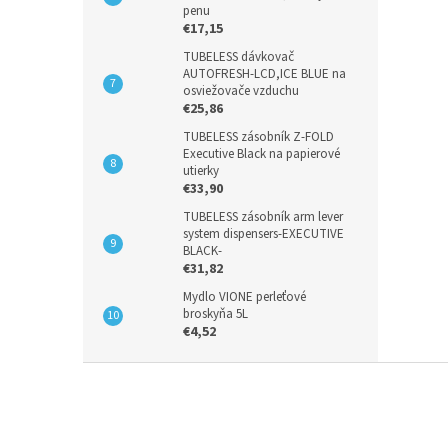
penu
€17,15
TUBELESS dávkovač
AUTOFRESH-LCD,ICE BLUE na
osviežovače vzduchu
€25,86
TUBELESS zásobník Z-FOLD
Executive Black na papierové
utierky
€33,90
TUBELESS zásobník arm lever
system dispensers-EXECUTIVE
BLACK-
€31,82
Mydlo VIONE perleťové
broskyňa 5L
€4,52
Z
á
p
ä