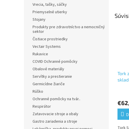
Vrecia, tašky, sáčky
Priemyselné utierky
Súvis
Stojany
Produkty pre zdravotníctvo a nemocničný
sektor
Čistiace prostriedky
Vectair Systems
Rukavice
COVID Ochranné pomôcky
Obalové materiály
Tork 
Servítky a prestieranie
sklad
Germicídne žiariče
utier
Rúško
Priem
veľký
hodno
Ochranné pomôcky na tvár..
€62
produ
Respirátor
je
5,0
Zatavovacie stroje a obaly
D
z
Gastro zariadenia a stroje
5
Tork S