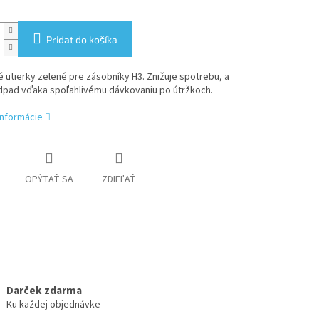
Pridať do košíka
 utierky zelené pre zásobníky H3. Znižuje spotrebu, a
odpad vďaka spoľahlivému dávkovaniu po útržkoch.
informácie
OPÝTAŤ SA
ZDIEĽAŤ
Darček zdarma
Ku každej objednávke