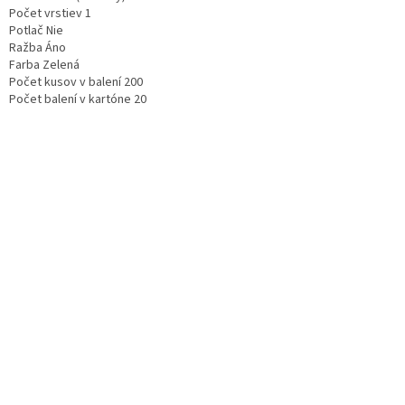
Počet vrstiev 1
Potlač Nie
Ražba Áno
Farba Zelená
Počet kusov v balení 200
Počet balení v kartóne 20