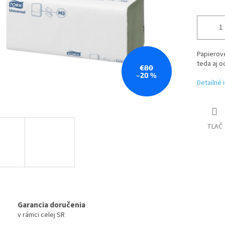
Papierové
teda aj 
€80
–20 %
Detailné 
TLAČ
Garancia doručenia
v rámci celej SR