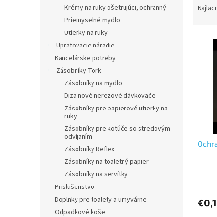
a
Krémy na ruky ošetrujúci, ochranný
Najlac
d
Priemyselné mydlo
e
Utierky na ruky
V
n
Upratovacie náradie
ý
i
Kancelárske potreby
p
e
i
p
Zásobníky Tork
s
r
Zásobníky na mydlo
p
o
Dizajnové nerezové dávkovače
r
d
Zásobníky pre papierové utierky na
o
u
ruky
d
k
Zásobníky pre kotúče so stredovým
u
t
odvíjaním
Ochra
k
o
Zásobníky Reflex
t
v
Zásobníky na toaletný papier
o
Zásobníky na servítky
v
Príslušenstvo
Doplnky pre toalety a umyvárne
€0,
Odpadkové koše