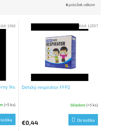
6
položiek celkom
Kód:
1563
Kód:
12557
erny 1ks
Detský respirátor FFP2
om
(>5 ks)
Skladom
(>5 ks)
 košíka
Do košíka
€0,44