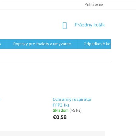
PODMIENKY OCHRANY OSOBNÝCH ÚDAJOV
Prihlásenie
FORMULÁR NA ODSTÚPENI
NÁKUPNÝ
Prázdny košík
KOŠÍK
o
Doplnky pre toalety a umyvárne
Odpadkové koše
Vrec
r
Ochranný respirátor
FFP3 1ks
Skladom
(>5 ks)
€0,58