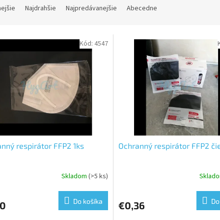
nejšie
Najdrahšie
Najpredávanejšie
Abecedne
Kód:
4547
nný respirátor FFP2 1ks
Ochranný respirátor FFP2 či
Skladom
(>5 ks)
Sklad
Do košíka
Do
10
€0,36