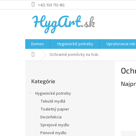
Prejsť
+421 918 792 401
na
obsah
Domov
Hygienické potreby
Upratovacie nár
Domov
Ochranné pomôcky na tvár..
B
Och
o
Preskočiť
č
Kategórie
kategórie
Najpr
n
ý
Hygienické potreby
p
Tekuté mydlá
a
Toaletný papier
n
e
Dezinfekcia
l
Sprejové mydlo
Penové mydlo
R