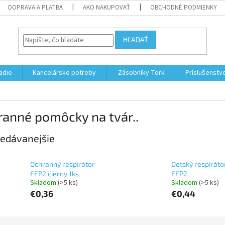
DOPRAVA A PLATBA
AKO NAKUPOVAŤ
OBCHODNÉ PODMIENKY
HĽADAŤ
adie
Kancelárske potreby
Zásobníky Tork
Príslušenstv
ranné pomôcky na tvár..
edávanejšie
Ochranný respirátor
Detský respiráto
FFP2 čierny 1ks
FFP2
Skladom
(>5 ks)
Skladom
(>5 ks)
€0,36
€0,44