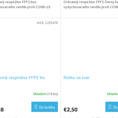
ný respirátor FFP2 bez
Ochranný respirátor FFP2 čierny b
ovacieho ventilu proti COVID-19
vydychovacieho ventilu proti COVI
Kód:
1255478
nný respirátor FFP3 1ks
Rúško na tvár
Skladom
(>5 ks)
Sklad
Do košíka
Do
58
€2,50