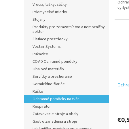
Ochran
Vrecia, tašky, sáčky
vydych
Priemyselné utierky
Stojany
Produkty pre zdravotníctvo a nemocničný
sektor
Čistiace prostriedky
Vectair Systems
Rukavice
COVID Ochranné pomôcky
Obalové materiály
Servítky a prestieranie
Germicídne žiariče
Ochra
Rúško
Ochranné pomôcky na tvár..
Respirátor
Zatavovacie stroje a obaly
€0,
Gastro zariadenia a stroje