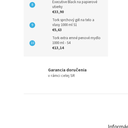
Executive Black na papierové
utierky
€33,90
Tork sprchový gél na telo a
vlasy 1000 ml S1
€5,63
Tork extra emné penové mydlo
1000 ml - S4
€13,14
Garancia doručenia
v rámci celej SR
Z
á
p
ä
t
Informác
i