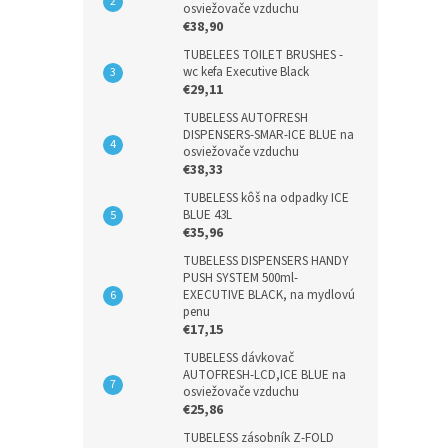
osviežovače vzduchu
€38,90
TUBELEES TOILET BRUSHES -
wc kefa Executive Black
€29,11
TUBELESS AUTOFRESH
DISPENSERS-SMAR-ICE BLUE na
osviežovače vzduchu
€38,33
TUBELESS kôš na odpadky ICE
BLUE 43L
€35,96
TUBELESS DISPENSERS HANDY
PUSH SYSTEM 500ml-
EXECUTIVE BLACK, na mydlovú
penu
€17,15
TUBELESS dávkovač
AUTOFRESH-LCD,ICE BLUE na
osviežovače vzduchu
€25,86
TUBELESS zásobník Z-FOLD