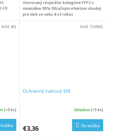
ez
Vzorovaný respirátor kategórie FFP2 s
D-19
minimálne 95% filtračným efektom vhodný
pre deti vo veku 4-13 rokov
Kód:
W1
Kód:
TS0001
Ochranný tvárový štít
om
(>5 ks)
Skladom
(>5 ks)
 košíka
Do košíka
€3,36