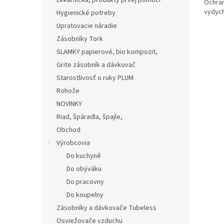
Lekárnička, produkty prvej pomoci
Ochran
vydych
Hygienické potreby
Upratovacie náradie
Zásobníky Tork
SLAMKY papierové, bio kompozit,
Grite zásobník a dávkovač
Starostlivosť o ruky PLUM
Rohože
NOVINKY
Riad, špáradla, špajle,
Obchod
Výrobcovia
Do kuchyně
Do obýváku
Do pracovny
Do koupelny
Zásobníky a dávkovače Tubeless
Osviežovače vzduchu