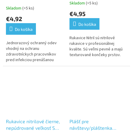
100 ks
Skladom
(>5 ks)
Priemerné
Skladom
(>5 ks)
hodnotenie
€4,95
produktu
€4,92
je
Do košíka
5,0
Do košíka
z
5
Rukavice Nitril sú nitrilové
Jednorazový ochranný odev
hviezdičiek.
rukavice v profesionálnej
vhodný na ochranu
kvalite. Sú veľmi pevné a majú
zdravotníckych pracovníkov
texturované končeky prstov.
pred infekciou prenášanou
Rukavice nie sú púdrované a sú
krvou, telesnými tekutinami a
obojstranné
inými infekčnými pôvodcami
alebo aj na ochranu...
Rukavice nitrilové čierne,
Plášť pre
nepúdrované veľkosť S
návštevy/pláštenka