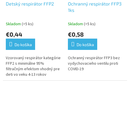
Detský respirátor FFP2
Ochranný respirátor FFP3
1ks
Skladom
(>5 ks)
Skladom
(>5 ks)
€0,44
€0,58
Do košíka
Do košíka
Vzorovaný respirátor kategórie
Ochranný respirátor FFP3 bez
FFP2 s minimálne 95%
vydychovacieho ventilu proti
filtračným efektom vhodný pre
COVID-19
deti vo veku 4-13 rokov