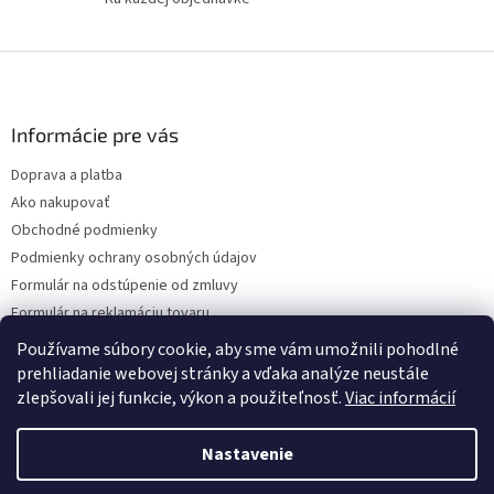
p
r
v
Z
k
á
y
v
p
ý
ä
Informácie pre vás
p
t
i
Doprava a platba
i
s
Ako nakupovať
e
u
Obchodné podmienky
Podmienky ochrany osobných údajov
Formulár na odstúpenie od zmluvy
Formulár na reklamáciu tovaru
Kontakty
Používame súbory cookie, aby sme vám umožnili pohodlné
prehliadanie webovej stránky a vďaka analýze neustále
zlepšovali jej funkcie, výkon a použiteľnosť.
Viac informácií
Vytvoril Shoptet
Nastavenie