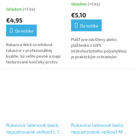
100 ks
/LDPE/ s kapucňou 10ks
Skladom
(>5 ks)
Priemerné
Skladom
(>5 ks)
hodnotenie
€5,10
produktu
€4,95
je
Do košíka
5,0
Do košíka
z
5
Plášť pre návštevy alebo
Rukavice Nitril sú nitrilové
hviezdičiek.
pláštenka z LDPE
rukavice v profesionálnej
(nízkohustotného polyetylénu)
kvalite. Sú veľmi pevné a majú
je praktickým ochranným
texturované končeky prstov.
oblečením, bežne používaným v
Rukavice nie sú púdrované a sú
zdravotníctve, potravinárskom
obojstranné
priemysle, alebo...
Rukavice latexové biele,
Rukavice latexové biele,
nepúdrované veľkosť L 100
nepúdrované veľkosť M