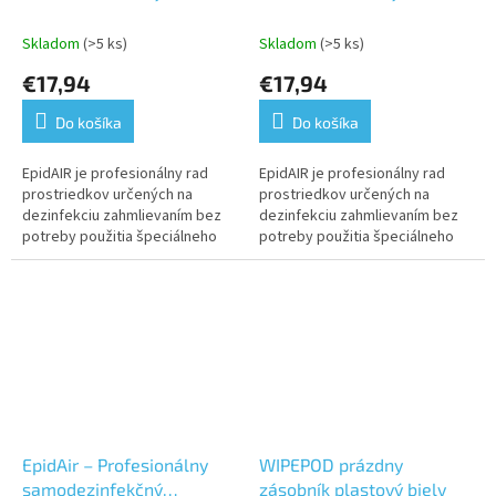
prostriedok 500ml Citrus
prostriedok 500ml
Eukalyptus
Skladom
(>5 ks)
Skladom
(>5 ks)
€17,94
€17,94
Do košíka
Do košíka
EpidAIR je profesionálny rad
EpidAIR je profesionálny rad
prostriedkov určených na
prostriedkov určených na
dezinfekciu zahmlievaním bez
dezinfekciu zahmlievaním bez
potreby použitia špeciálneho
potreby použitia špeciálneho
vybavenia. EpidAIR odstraňuje
vybavenia. EpidAIR odstraňuje
baktérie, vírusy, plesne a
baktérie, vírusy, plesne a
účinne...
účinne...
EpidAir – Profesionálny
WIPEPOD prázdny
samodezinfekčný
zásobník plastový biely