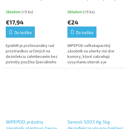
prostriedok 500ml Zelený
čaj
Skladom
(>5 ks)
Skladom
(>5 ks)
€17,94
€24
Do košíka
Do košíka
EpidAIR je profesionálny rad
WIPEPOD veľkokapacitný
prostriedkov určených na
zásobník na utierky má dve
dezinfekciu zahmlievaním bez
komory, ktoré zabraňujú
potreby použitia špeciálneho
vysychaniu utierok a je
vybavenia. EpidAIR odstraňuje
vybavený systémom pre
baktérie, vírusy, plesne a
jednoduché vyťahovanie a
účinne...
odtrhávanie utierok.
WIPEPOD prázdny
Sanosil S003 Ag 5kg
zásobník plastový čierny
dezinfekcia,vírusov,bakterií,p