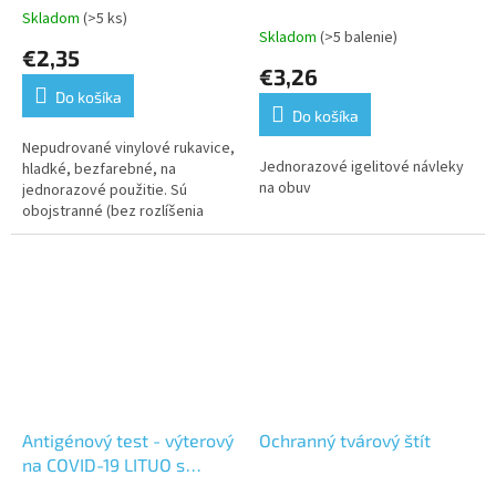
100 ks/bal.
Skladom
(>5 ks)
Priemerné
Skladom
(>5 balenie)
hodnotenie
€2,35
produktu
€3,26
je
Do košíka
5,0
Do košíka
z
5
Nepudrované vinylové rukavice,
Jednorazové igelitové návleky
hviezdičiek.
hladké, bezfarebné, na
na obuv
jednorazové použitie. Sú
obojstranné (bez rozlíšenia
pravej a ľavej ruky) a majú
manžetu s rovnomerne
rolovaným okrajom....
Antigénový test - výterový
Ochranný tvárový štít
na COVID-19 LITUO s
koloidnom zlatom