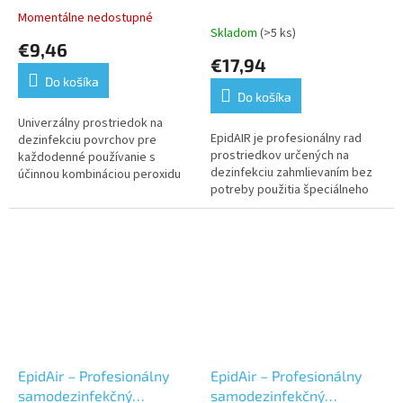
prostriedok 500ml
Momentálne nedostupné
Priemerné
Bavlníkový kvet
Skladom
(>5 ks)
hodnotenie
€9,46
produktu
€17,94
je
Do košíka
5,0
Do košíka
z
5
Univerzálny prostriedok na
EpidAIR je profesionálny rad
hviezdičiek.
dezinfekciu povrchov pre
prostriedkov určených na
každodenné používanie s
dezinfekciu zahmlievaním bez
účinnou kombináciou peroxidu
potreby použitia špeciálneho
vodíka a koloidného striebra.
vybavenia. EpidAIR odstraňuje
Schválený na kontakt s
baktérie, vírusy, plesne a
potravinami bez...
účinne...
EpidAir – Profesionálny
EpidAir – Profesionálny
samodezinfekčný
samodezinfekčný