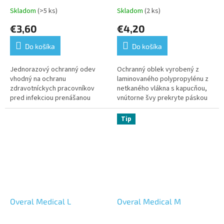
Skladom
(>5 ks)
Skladom
(2 ks)
€3,60
€4,20
Do košíka
Do košíka
Jednorazový ochranný odev
Ochranný oblek vyrobený z
vhodný na ochranu
laminovaného polypropylénu z
zdravotníckych pracovníkov
netkaného vlákna s kapucňou,
pred infekciou prenášanou
vnútorne švy prekryte páskou
krvou, telesnými tekutinami a
tavenou za tepla, elastické
inými infekčnými pôvodcami
manžety, obopnutia členkov a
Tip
alebo aj na ochranu...
pasu,...
Overal Medical L
Overal Medical M