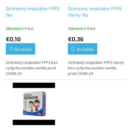
o
o
d
Ochranný respirátor FFP2
Ochranný respirátor FFP2
v
u
1ks
čierny 1ks
k
t
Skladom
(>5 ks)
Skladom
(>5 ks)
o
€0,10
€0,36
v
Do košíka
Do košíka
Ochranný respirátor FFP2 bez
Ochranný respirátor FFP2 čierny
vydychovacieho ventilu proti
bez vydychovacieho ventilu
COVID-19
proti COVID-19