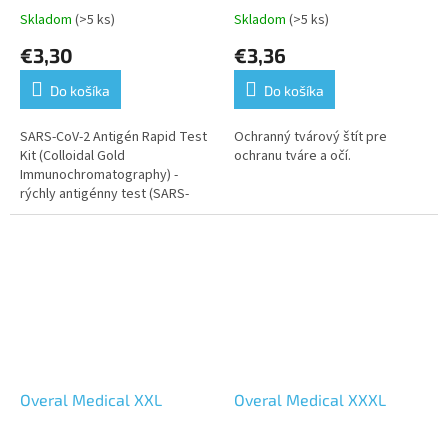
Skladom
(>5 ks)
Skladom
(>5 ks)
€3,30
€3,36
Do košíka
Do košíka
SARS-CoV-2 Antigén Rapid Test
Ochranný tvárový štít pre
Kit (Colloidal Gold
ochranu tváre a očí.
Immunochromatography) -
rýchly antigénny test (SARS-
CoV-2) pre výter z nosa.
Výtěrový test s výsledkom do
15 minút objaví nový...
Overal Medical XXL
Overal Medical XXXL