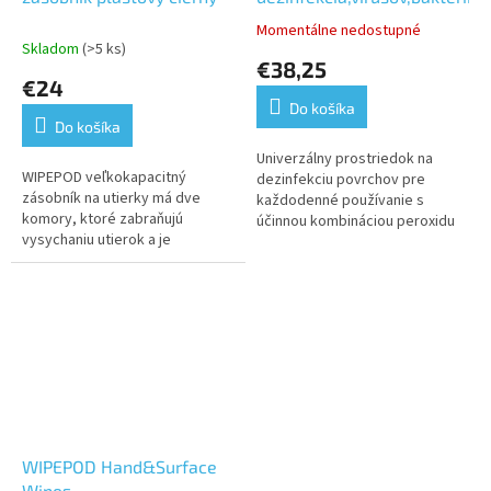
Momentálne nedostupné
Priemerné
Skladom
(>5 ks)
hodnotenie
€38,25
produktu
€24
je
Do košíka
5,0
Do košíka
z
5
Univerzálny prostriedok na
WIPEPOD veľkokapacitný
hviezdičiek.
dezinfekciu povrchov pre
zásobník na utierky má dve
každodenné používanie s
komory, ktoré zabraňujú
účinnou kombináciou peroxidu
vysychaniu utierok a je
vodíka a koloidného striebra.
vybavený systémom pre
Schválený na kontakt s
jednoduché vyťahovanie a
potravinami bez...
odtrhávanie utierok.
WIPEPOD Hand&Surface
Wipes