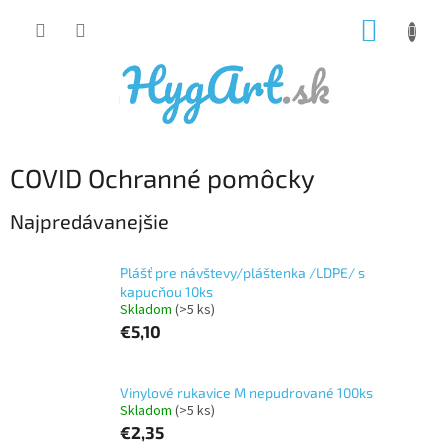
Prejsť
NÁKUP
na
obsah
KOŠÍK
COVID Ochranné pomôcky
Najpredávanejšie
Plášť pre návštevy/pláštenka /LDPE/ s
kapucňou 10ks
Skladom
(>5 ks)
€5,10
Vinylové rukavice M nepudrované 100ks
Skladom
(>5 ks)
€2,35