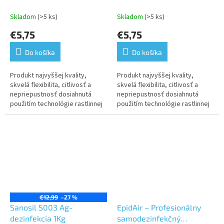
ks
100 ks
Skladom
(>5 ks)
Skladom
(>5 ks)
€5,75
€5,75
Do košíka
Do košíka
Produkt najvyššej kvality,
Produkt najvyššej kvality,
skvelá flexibilita, citlivosť a
skvelá flexibilita, citlivosť a
nepriepustnosť dosiahnutá
nepriepustnosť dosiahnutá
použitím technológie rastlinnej
použitím technológie rastlinnej
výroby a vybraných surovín
výroby a vybraných surovín
€12,99
–27 %
Sanosil S003 Ag-
EpidAir – Profesionálny
dezinfekcia 1Kg
samodezinfekčný