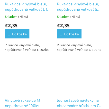
Rukavice vinylové biele,
Rukavice vinylové biele,
nepúdrované veľkosť L 100
nepúdrované veľkosť S
ks
100 ks
Skladom
(>5 ks)
Skladom
(>5 ks)
Priemerné
Priemerné
hodnotenie
hodnotenie
€2,35
€2,35
produktu
produktu
je
je
Do košíka
Do košíka
5,0
5,0
z
z
5
5
Rukavice vinylové biele,
Rukavice vinylové biele,
hviezdičiek.
hviezdičiek.
nepúdrované veľkosť L 100 ks
nepúdrované veľkosť S 100 ks
Vinylové rukavice M
Jednorázové návleky na
nepudrované 100ks
obuv modré 40x14 cm CPE