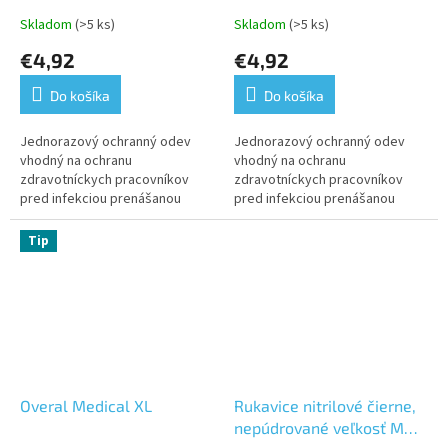
Skladom
(>5 ks)
Skladom
(>5 ks)
€4,92
€4,92
Do košíka
Do košíka
Jednorazový ochranný odev
Jednorazový ochranný odev
vhodný na ochranu
vhodný na ochranu
zdravotníckych pracovníkov
zdravotníckych pracovníkov
pred infekciou prenášanou
pred infekciou prenášanou
krvou, telesnými tekutinami a
krvou, telesnými tekutinami a
inými infekčnými pôvodcami
inými infekčnými pôvodcami
Tip
alebo aj na ochranu...
alebo aj na ochranu...
Overal Medical XL
Rukavice nitrilové čierne,
nepúdrované veľkosť M