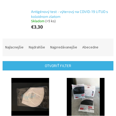
Antigénový test - výterový na COVID-19 LITUO s
koloidnom zlatom
Skladom
(>5 ks)
€3,30
R
a
Najlacnejšie
Najdrahšie
Najpredávanejšie
Abecedne
d
e
n
OTVORIŤ FILTER
i
e
V
p
ý
r
p
o
i
d
s
u
p
k
r
t