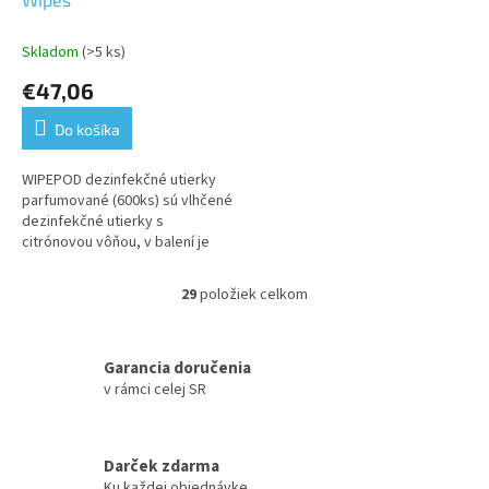
Skladom
(>5 ks)
€47,06
Do košíka
WIPEPOD dezinfekčné utierky
parfumované (600ks) sú vlhčené
dezinfekčné utierky s
citrónovou vôňou, v balení je
600 ks. Utierky likvidujú baktérie
a vírusy v priebehu niekoľkých...
29
položiek celkom
O
v
l
á
Garancia doručenia
d
v rámci celej SR
a
c
i
Darček zdarma
e
Ku každej objednávke