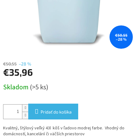
€50,55
–28 %
€50,55
–28 %
€35,96
Jednotková
Skladom
(>5 ks)
cena:
Pridať do košíka
Kvalitný, štýlový veľký 43l kôš v ľadovo modrej farbe. Vhodný do
domácností, kancelárií či väčších priestorov