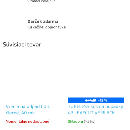
v rámci celej SR
Darček zdarma
Ku každej objednávke
Súvisiaci tovar
€44,81
–15 %
Vrecia na odpad 60 L
TUBELESS koš na odpadky
čierne, 40 mic
43L EXECUTIVE BLACK
Momentálne nedostupné
Skladom
(>5 ks)
Priemerné
Priemerné
hodnotenie
hodnotenie