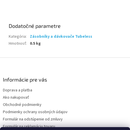
Dodatočné parametre
Kategória
:
Zásobníky a dávkovače Tubeless
Hmotnosť
:
0.5 kg
Z
á
p
ä
Informácie pre vás
t
Doprava a platba
i
Ako nakupovať
e
Obchodné podmienky
Podmienky ochrany osobných údajov
Formulár na odstúpenie od zmluvy
Formulár na reklamáciu tovaru