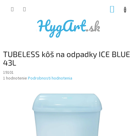
Prejsť
NÁKUP
na
obsah
KOŠÍK
TUBELESS kôš na odpadky ICE BLUE
43L
19101
Priemerné
1 hodnotenie
Podrobnosti hodnotenia
hodnotenie
produktu
je
5,0
z
5
hviezdičiek.