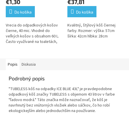
€1,30
€37,81
produktu
produktu
je
je
Do košíka
Do košíka
5,0
5,0
z
z
5
5
Vrecia do odpadkových košov
Kvalitný, štýlový kôš čiernej
hviezdičiek.
hviezdičiek.
čierne, 40 mic. Vhodné do
farby. Rozmer: výška: 57cm
veľkých košov s obsahom 60 L.
šírka: 42cm hlbka: 28cm
Často využívané na toaletách,
reštauráciach a v hoteloch.
Popis
Diskusia
Podrobný popis
"TUBELESS kôš na odpadky ICE BLUE 43L" je pravdepodobne
odpadkový kôš značky TUBELESS s objemom 43 litrov v farbe
"ľadovo modrá." Táto značka môže naznačovať, že kôš je
navrhnutý bez vnútorných vložiek alebo sáčkov, čo ho robí
ekologickejším alebo jednoduchším na používanie.