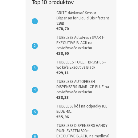
Top 10 produktov
GRITE dávkovač Sensor
Dispenser for Liquid Disinfectant
928B
€78,70
TUBELESS AutoFresh SMART-
EXECUTIVE BLACK na
osviežovače vzduchu
€38,90
TUBELEES TOILET BRUSHES -
wc kefa Executive Black
€29,11
TUBELESS AUTOFRESH
DISPENSERS-SMAR-ICE BLUE na
osviežovače vzduchu
€38,33
TUBELESS kôš na odpadky ICE
BLUE 43L
€35,96
TUBELESS DISPENSERS HANDY
PUSH SYSTEM 500ml-
EXECUTIVE BLACK, na mydlovú