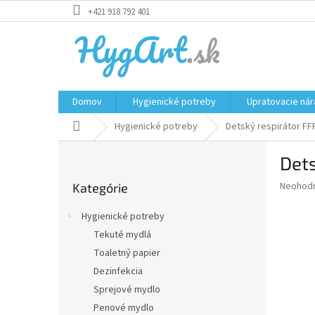
Prejsť
+421 918 792 401
na
obsah
Domov
Hygienické potreby
Upratovacie nár
Domov
Hygienické potreby
Detský respirátor FF
B
Dets
o
Preskočiť
č
Priemer
Neohod
Kategórie
kategórie
n
hodnote
ý
produkt
Hygienické potreby
p
je
Tekuté mydlá
0,0
a
z
Toaletný papier
n
5
e
Dezinfekcia
hviezdič
l
Sprejové mydlo
Penové mydlo