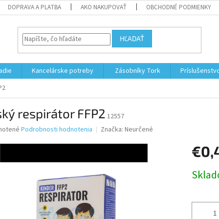
DOPRAVA A PLATBA
AKO NAKUPOVAŤ
OBCHODNÉ PODMIENKY
HĽADAŤ
adie
Kancelárske potreby
Zásobníky Tork
Príslušenstv
P2
ký respirátor FFP2
12557
né
notené
Podrobnosti hodnotenia
Značka:
Neurčené
nie
€0,
u
Jednotk
Skla
cena:
iek.