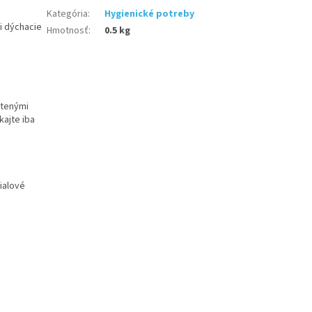
Kategória
:
Hygienické potreby
ni dýchacie
Hmotnosť
:
0.5 kg
stenými
kajte iba
ialové