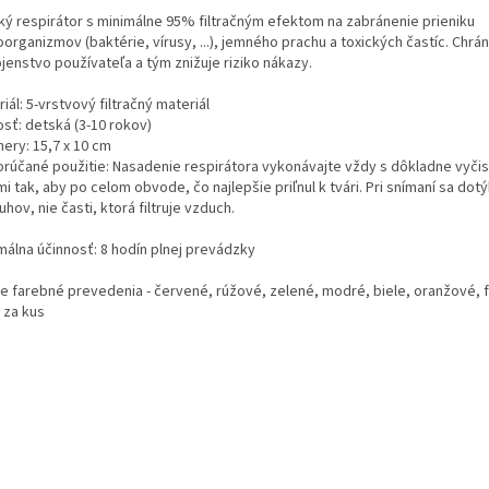
ký respirátor s minimálne 95% filtračným efektom na zabránenie prieniku
organizmov (baktérie, vírusy, ...), jemného prachu a toxických častíc. Chrá
jenstvo používateľa a tým znižuje riziko nákazy.
iál: 5-vrstvový filtračný materiál
osť: detská (3-10 rokov)
ery: 15,7 x 10 cm
rúčané použitie: Nasadenie respirátora vykonávajte vždy s dôkladne vyči
i tak, aby po celom obvode, čo najlepšie priľnul k tvári. Pri snímaní sa dotý
hov, nie časti, ktorá filtruje vzduch.
málna účinnosť: 8 hodín plnej prevádzky
e farebné prevedenia - červené, rúžové, zelené, modré, biele, oranžové, f
 za kus