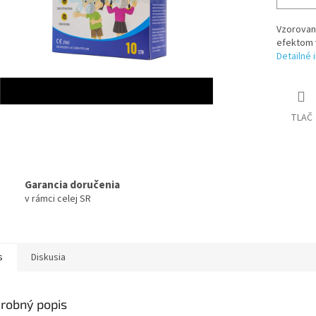
Vzorovaný
efektom 
Detailné 
TLAČ
Garancia doručenia
v rámci celej SR
s
Diskusia
robný popis