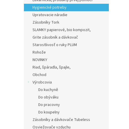
Lekárnička, produkty prvej pomoci
Hygienické potreby
Upratovacie náradie
Zásobníky Tork
SLAMKY papierové, bio kompozit,
Grite zásobník a dávkovač
Starostlivosť o ruky PLUM
Rohože
NOVINKY
Riad, špáradla, špajle,
Obchod
Výrobcovia
Do kuchyně
Do obýváku
Do pracovny
Do koupelny
Zásobníky a dávkovače Tubeless
Osviežovače vzduchu