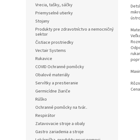
Vrecia, tašky, sáčky
Dets
mikro
Priemyselné utierky
ústro
Stojany
Produkty pre zdravotníctvo a nemocničný
Mater
sektor
Veľk
Rozm
Čistiace prostriedky
Odpo
Vectair Systems
rukam
Rukavice
popru
COVID Ochranné pomôcky
Maxi
Obalové materiály
Servítky a prestieranie
Rôzn
Cena
Germicídne žiariče
Rúško
Ochranné pomôcky na tvár..
Respirátor
Zatavovacie stroje a obaly
Gastro zariadenia a stroje