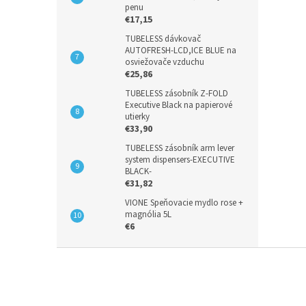
penu
€17,15
TUBELESS dávkovač
AUTOFRESH-LCD,ICE BLUE na
osviežovače vzduchu
€25,86
TUBELESS zásobník Z-FOLD
Executive Black na papierové
utierky
€33,90
TUBELESS zásobník arm lever
system dispensers-EXECUTIVE
BLACK-
€31,82
VIONE Speňovacie mydlo rose +
magnólia 5L
€6
Z
á
p
ä