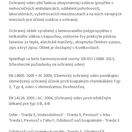
Ochranný odev plní funkciu obojsmernej izolácie (použitie v
nemocničných ambulanciách, oddelení pohotovosti,
laboratóriách, vyšetrovacích miestnostiach a na iných verejných
miestach pre účinnú izoláciu a ochranu).
Ochranný oblek vyrobený z laminovaného polypropylénu z
netkaného vlákna s kapucňou, vnútorne švy prekryte páskou
tavenou za tepla, elastické manžety, obopnutia členkov a pasu,
zips a kryt zipsu. Oblek je dostupný v 6.velkostiach.
Uplatňujú sa tieto harmonizované normy: EN ISO 13688: 2013,
(Všeobecné požiadavky na ochranný odev)
EN 14605: 2005 + Al: 2009, (Chemický ochranný odev ponúkajúci
obmedzený ochranný účinok proti kvapalným chemikáliám) Typ
3, Typ 4, odev s obmedzenou životnosťou,
EN 14126: 2003 / AC: 2004, (Ochranný odev proti infekčným
látkam) pre typ 3-B, 4-B.
Oder - Trieda 5, Vodeodolnost‘ - Trieda 5, Pevnost‘ v trhu -
Trieda I, Pevnosť v t‘ahu F, Odolnosť voči kvapalinám - Trieda 3
Odolnosť voči prieniku kvapalín - Trieda 3, Zápalnosť F ,