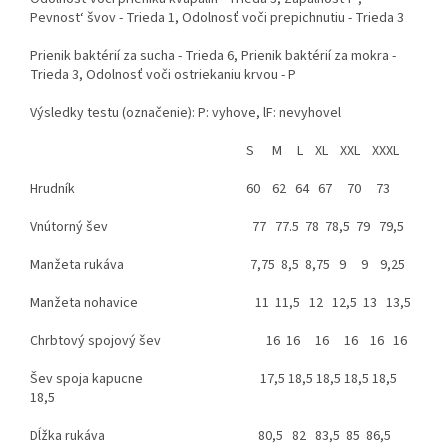
Pevnost‘ švov - Trieda 1, Odolnosť voči prepichnutiu - Trieda 3
Prienik baktérií za sucha - Trieda 6, Prienik baktérií za mokra -
Trieda 3, Odolnosť voči ostriekaniu krvou - P
Výsledky testu (označenie): P: vyhove, lF: nevyhovel
S M L XL XXL XXXL
Hrudník 60 62 64 67 70 73
Vnútorný šev 77 77.5 78 78,5 79 79,5
Manžeta rukáva 7,75 8,5 8,75 9 9 9,25
Manžeta nohavice 11 11,5 12 12,5 13 13,5
Chrbtový spojový šev 16 16 16 16 16 16
Šev spoja kapucne 17,5 18,5 18,5 18,5 18,5
18,5
Dĺžka rukáva 80,5 82 83,5 85 86,5