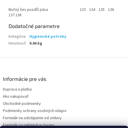
Bočný šev pozdĺž pása 133 134 135 136
137 138
Dodatočné parametre
Kategória
:
Hygienické potreby
Hmotnosť
:
0.06 kg
Z
á
p
ä
Informácie pre vás
t
Doprava a platba
i
Ako nakupovať
e
Obchodné podmienky
Podmienky ochrany osobných údajov
Formulár na odstúpenie od zmluvy
Formulár na reklamáciu tovaru