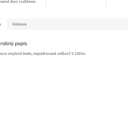
ranné (bez rozlíšenia
a ľavej ruky) a majú
tu s rovnomerne
ným okrajom....
s
Diskusia
robný popis
vice vinylové biele, nepúdrované veľkosť S 100 ks