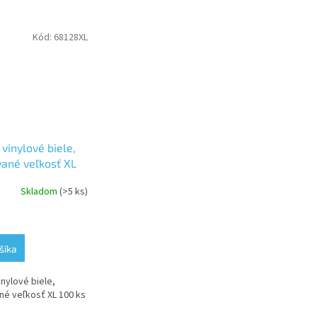
Kód:
68128XL
vinylové biele,
ané veľkosť XL
Skladom
(>5 ks)
šíka
nylové biele,
é veľkosť XL 100 ks