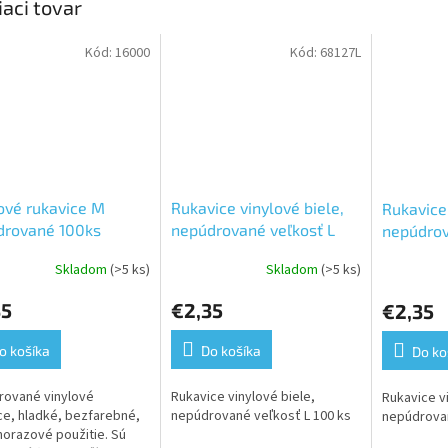
iaci tovar
Kód:
16000
Kód:
68127L
ové rukavice M
Rukavice vinylové biele,
Rukavice 
drované 100ks
nepúdrované veľkosť L
nepúdrov
100 ks
100 ks
Skladom
(>5 ks)
Skladom
(>5 ks)
erné
Priemerné
tenie
hodnotenie
35
€2,35
€2,35
ktu
produktu
je
5,0
o košíka
Do košíka
Do ko
z
5
rované vinylové
Rukavice vinylové biele,
Rukavice vi
ičiek.
hviezdičiek.
ce, hladké, bezfarebné,
nepúdrované veľkosť L 100 ks
nepúdrovan
norazové použitie. Sú