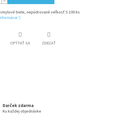
vinylové biele, nepúdrované veľkosť S 100 ks
informácie
OPÝTAŤ SA
ZDIEĽAŤ
Darček zdarma
Ku každej objednávke