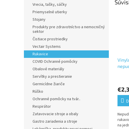
Súvis
Vrecia, tašky, sáčky
Priemyselné utierky
Stojany
Produkty pre zdravotníctvo a nemocničný
sektor
Čistiace prostriedky
Vectair Systems
Rukavice
Vinyl
COVID Ochranné pomôcky
nepu
Obalové materiály
Servítky a prestieranie
Priem
hodno
Germicídne žiariče
€2,
produ
Rúško
je
Ochranné pomôcky na tvár..
5,0
D
z
Respirátor
5
Zatavovacie stroje a obaly
Nepud
hviezd
rukavi
Gastro zariadenia a stroje
na jed