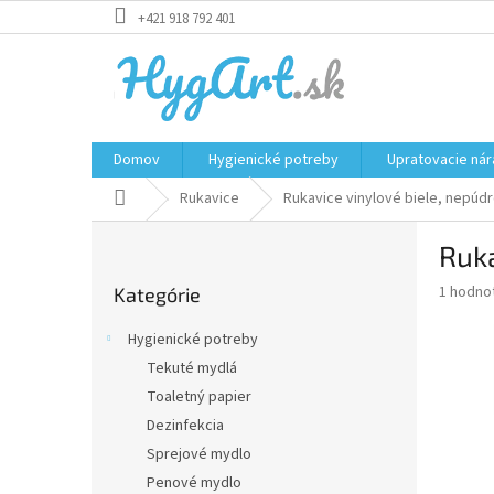
Prejsť
+421 918 792 401
na
obsah
Domov
Hygienické potreby
Upratovacie nár
Domov
Rukavice
Rukavice vinylové biele, nepúd
B
Ruka
o
Preskočiť
č
Priemer
1 hodno
Kategórie
kategórie
n
hodnote
ý
produkt
Hygienické potreby
p
je
Tekuté mydlá
5,0
a
z
Toaletný papier
n
5
e
Dezinfekcia
hviezdič
l
Sprejové mydlo
Penové mydlo