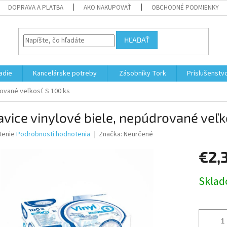
DOPRAVA A PLATBA
AKO NAKUPOVAŤ
OBCHODNÉ PODMIENKY
HĽADAŤ
adie
Kancelárske potreby
Zásobníky Tork
Príslušenstv
rované veľkosť S 100 ks
vice vinylové biele, nepúdrované veľk
né
tenie
Podrobnosti hodnotenia
Značka:
Neurčené
nie
€2,
u
Jednotk
Skla
cena:
iek.