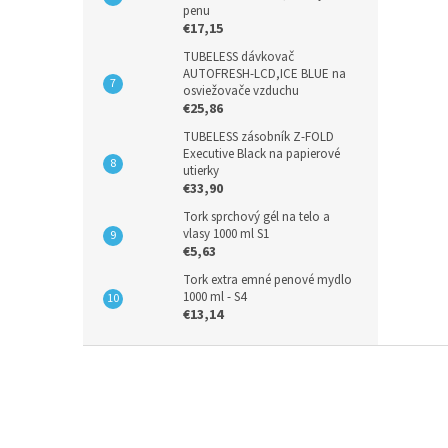
penu
€17,15
TUBELESS dávkovač
AUTOFRESH-LCD,ICE BLUE na
osviežovače vzduchu
€25,86
TUBELESS zásobník Z-FOLD
Executive Black na papierové
utierky
€33,90
Tork sprchový gél na telo a
vlasy 1000 ml S1
€5,63
Tork extra emné penové mydlo
1000 ml - S4
€13,14
Z
á
p
ä
t