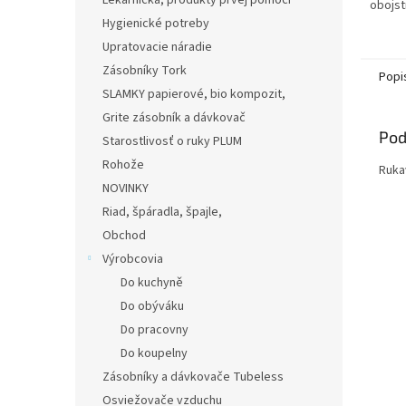
Lekárnička, produkty prvej pomoci
obojst
pravej 
Hygienické potreby
manže
Upratovacie náradie
rolova
Zásobníky Tork
Popi
SLAMKY papierové, bio kompozit,
Grite zásobník a dávkovač
Pod
Starostlivosť o ruky PLUM
Rohože
Ruka
NOVINKY
Riad, špáradla, špajle,
Obchod
Výrobcovia
Do kuchyně
Do obýváku
Do pracovny
Do koupelny
Zásobníky a dávkovače Tubeless
Osviežovače vzduchu