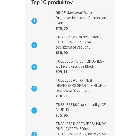
Top 10 produktov
GRITE dávkovač Sensor
Dispenser for Liquid Disinfectant
928B
€78,70
TUBELESS AutoFresh SMART-
EXECUTIVE BLACK na
osviežovače vzduchu
€38,90
TUBELEES TOILET BRUSHES -
wc kefa Executive Black
€29,11
TUBELESS AUTOFRESH
DISPENSERS-SMAR-ICE BLUE na
osviežovače vzduchu
€38,33
TUBELESS kôš na odpadky ICE
BLUE 43L
€35,96
TUBELESS DISPENSERS HANDY
PUSH SYSTEM 500ml-
EXECUTIVE BLACK, na mydlovú