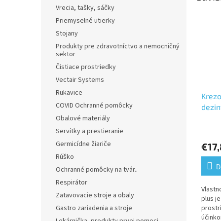
Vrecia, tašky, sáčky
Priemyselné utierky
Stojany
Produkty pre zdravotníctvo a nemocničný
sektor
Čistiace prostriedky
Vectair Systems
Rukavice
Krezo
COVID Ochranné pomôcky
dezin
Obalové materiály
Servítky a prestieranie
Germicídne žiariče
€17
Rúško
D
Ochranné pomôcky na tvár..
Respirátor
Vlastn
Zatavovacie stroje a obaly
plus je
Gastro zariadenia a stroje
prostr
účinko