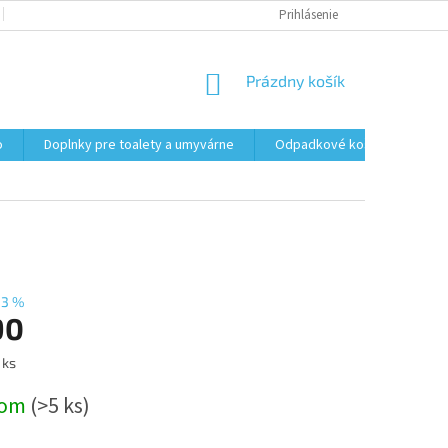
PODMIENKY OCHRANY OSOBNÝCH ÚDAJOV
Prihlásenie
FORMULÁR NA ODSTÚPENI
NÁKUPNÝ
Prázdny košík
KOŠÍK
o
Doplnky pre toalety a umyvárne
Odpadkové koše
Vrec
13 %
90
ová
 ks
dom
(>5 ks)