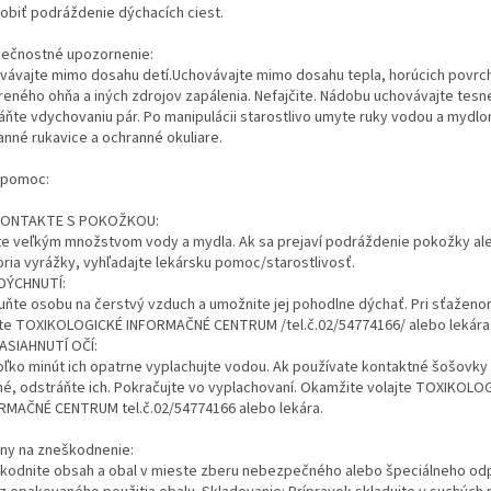
obiť podráždenie dýchacích ciest.
ečnostné upozornenie:
vávajte mimo dosahu detí.Uchovávajte mimo dosahu tepla, horúcich povrcho
reného ohňa a iných zdrojov zapálenia. Nefajčite. Nádobu uchovávajte tesn
áňte vdychovaniu pár. Po manipulácii starostlivo umyte ruky vodou a mydl
anné rukavice a ochranné okuliare.
 pomoc:
KONTAKTE S POKOŽKOU:
e veľkým množstvom vody a mydla. Ak sa prejaví podráždenie pokožky al
oria vyrážky, vyhľadajte lekársku pomoc/starostlivosť.
DÝCHNUTÍ:
uňte osobu na čerstvý vzduch a umožnite jej pohodlne dýchať. Pri sťaženo
jte TOXIKOLOGICKÉ INFORMAČNÉ CENTRUM /tel.č.02/54774166/ alebo lekára
ASIAHNUTÍ OČÍ:
oľko minút ich opatrne vyplachujte vodou. Ak používate kontaktné šošovky a
é, odstráňte ich. Pokračujte vo vyplachovaní. Okamžite volajte TOXIKOLO
RMAČNÉ CENTRUM tel.č.02/54774166 alebo lekára.
ny na zneškodnenie:
kodnite obsah a obal v mieste zberu nebezpečného alebo špeciálneho od