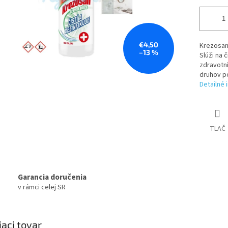
€4,50
Krezosan 
–13 %
Slúži na 
zdravotní
druhov po
Detailné 
TLAČ
Garancia doručenia
v rámci celej SR
iaci tovar