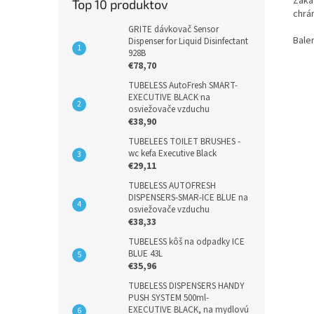
Záka
Top 10 produktov
chrá
GRITE dávkovač Sensor
Bale
Dispenser for Liquid Disinfectant
928B
€78,70
TUBELESS AutoFresh SMART-
EXECUTIVE BLACK na
osviežovače vzduchu
€38,90
TUBELEES TOILET BRUSHES -
wc kefa Executive Black
€29,11
TUBELESS AUTOFRESH
DISPENSERS-SMAR-ICE BLUE na
osviežovače vzduchu
€38,33
TUBELESS kôš na odpadky ICE
BLUE 43L
€35,96
TUBELESS DISPENSERS HANDY
PUSH SYSTEM 500ml-
EXECUTIVE BLACK, na mydlovú