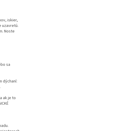
v, iskier,
e uzavretú.
om. Noste
ebo sa
m dýchaní:
.
 ak je to
GICKÉ
padu.