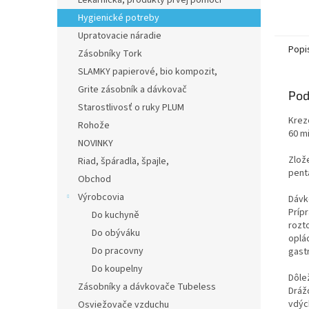
Lekárnička, produkty prvej pomoci
dezinf
Hygienické potreby
hygien
priesto
Upratovacie náradie
Popi
Zásobníky Tork
SLAMKY papierové, bio kompozit,
Grite zásobník a dávkovač
Pod
Starostlivosť o ruky PLUM
Krez
Rohože
60 m
NOVINKY
Zlož
Riad, špáradla, špajle,
pentá
Obchod
Výrobcovia
Dávk
Príp
Do kuchyně
rozt
Do obýváku
oplá
Do pracovny
gast
Do koupelny
Dôle
Zásobníky a dávkovače Tubeless
Dráž
vdýc
Osviežovače vzduchu