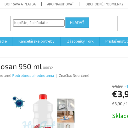
DOPRAVA A PLATBA
AKO NAKUPOVAŤ
OBCHODNÉ PODMIENKY
HĽADAŤ
adie
Kancelárske potreby
Zásobníky Tork
Príslušenstv
zosan 950 ml
06632
né
notené
Podrobnosti hodnotenia
Značka:
Neurčené
nie
u
€4,50
–
€3,
Jednotk
€3,90 / 1
cena:
iek.
Skla