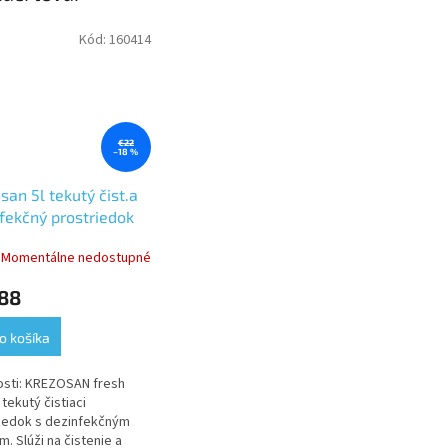
Kód:
160414
€22
–18 %
san 5l tekutý čist.a
fekčný prostriedok
Momentálne nedostupné
,88
o košíka
osti: KREZOSAN fresh
 tekutý čistiaci
iedok s dezinfekčným
m. Slúži na čistenie a