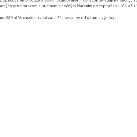
z opakovaného použitia obalu. Skladovanie: Prípravok skladujte v suchých 
nených pred mrazom a priamym slnečným žiarením pri teplotách + 5°C až +
nie: 950ml Minimálna trvanlivosť 24 mesiacov od dátumu výroby