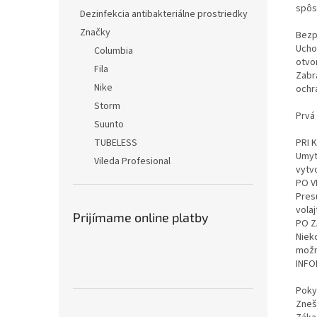
spôs
Dezinfekcia antibakteriálne prostriedky
Značky
Bezp
Ucho
Columbia
otvo
Fila
Zabr
Nike
ochr
Storm
Prvá
Suunto
TUBELESS
PRI 
Umyt
Vileda Profesional
vytv
PO V
Pres
vola
Prijímame online platby
PO Z
Niek
možn
INFO
Poky
Zneš