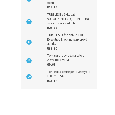
penu
€17,15
TUBELESS dávkovač
AUTOFRESH-LCD,ICE BLUE na
osviežovače vzduchu
€25,86
TUBELESS zásobník Z-FOLD
Executive Black na papierové
utierky
€33,90
Tork sprchový gél na telo a
vlasy 1000 ml S1
€5,63
Tork extra emné penové mydlo
1000 ml - S4
€13,14
Z
á
p
ä
t