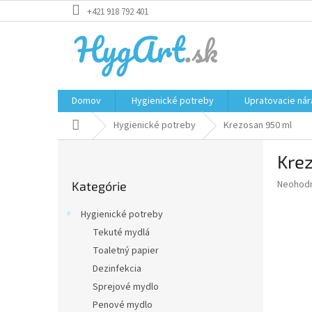
Prejsť
+421 918 792 401
na
obsah
Domov
Hygienické potreby
Upratovacie nár
Domov
Hygienické potreby
Krezosan 950 ml
B
Kre
o
Preskočiť
č
Priemer
Neohod
Kategórie
kategórie
n
hodnote
ý
produkt
Hygienické potreby
p
je
Tekuté mydlá
0,0
a
z
Toaletný papier
n
5
e
Dezinfekcia
hviezdič
l
Sprejové mydlo
Penové mydlo