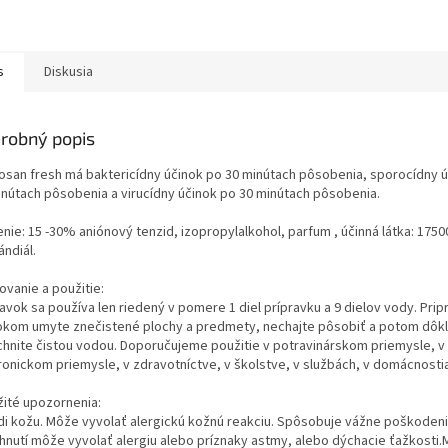
ekciu verejných
ických a zdravotníckych
rov, na...
s
Diskusia
robný popis
osan fresh má baktericídny účinok po 30 minútach pôsobenia, sporocídny 
inútach pôsobenia a virucídny účinok po 30 minútach pôsobenia.
enie: 15 -30% aniónový tenzid, izopropylalkohol, parfum , účinná látka: 175
ndiál.
ovanie a použitie:
ravok sa používa len riedený v pomere 1 diel prípravku a 9 dielov vody. Pri
okom umyte znečistené plochy a predmety, nechajte pôsobiť a potom dôk
chnite čistou vodou. Doporučujeme použitie v potravinárskom priemysle, v
ronickom priemysle, v zdravotníctve, v školstve, v službách, v domácnosti
žité upozornenia:
di kožu. Môže vyvolať alergickú kožnú reakciu. Spôsobuje vážne poškodenie
hnutí môže vyvolať alergiu alebo príznaky astmy, alebo dýchacie ťažkosti