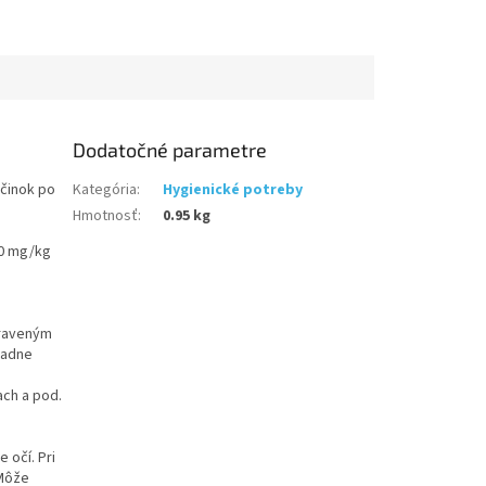
Dodatočné parametre
účinok po
Kategória
:
Hygienické potreby
Hmotnosť
:
0.95 kg
00 mg/kg
praveným
ladne
ach a pod.
 očí. Pri
.Môže