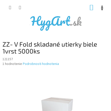
Prejsť
NÁKUP
na
obsah
KOŠÍK
ZZ- V Fold skladané utierky biele
1vrst 5000ks
121157
Priemerné
1 hodnotenie
Podrobnosti hodnotenia
hodnotenie
produktu
je
5,0
z
5
hviezdičiek.