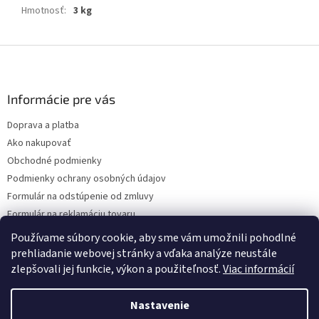
Hmotnosť
:
3 kg
Z
á
p
ä
Informácie pre vás
t
Doprava a platba
i
Ako nakupovať
e
Obchodné podmienky
Podmienky ochrany osobných údajov
Formulár na odstúpenie od zmluvy
Formulár na reklamáciu tovaru
Kontakty
Používame súbory cookie, aby sme vám umožnili pohodlné
prehliadanie webovej stránky a vďaka analýze neustále
zlepšovali jej funkcie, výkon a použiteľnosť.
Viac informácií
Vytvoril Shoptet
Nastavenie