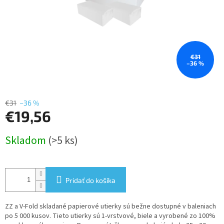
€31
–36 %
€31
–36 %
€19,56
Jednotková
Skladom
(>5 ks)
cena:
Pridať do košíka
ZZ a V-Fold skladané papierové utierky sú bežne dostupné v baleniach
po 5 000 kusov. Tieto utierky sú 1-vrstvové, biele a vyrobené zo 100%