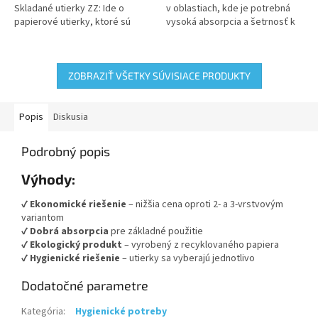
Skladané utierky ZZ: Ide o
v oblastiach, kde je potrebná
papierové utierky, ktoré sú
vysoká absorpcia a šetrnosť k
skladané do tvaru ZZ, čo je
životnému prostrediu, pretože
forma dvojitého Z-skladu. Tento
sú vyrobené z čistej...
typ...
ZOBRAZIŤ VŠETKY SÚVISIACE PRODUKTY
Popis
Diskusia
Podrobný popis
Výhody:
✔
Ekonomické riešenie
– nižšia cena oproti 2- a 3-vrstvovým
variantom
✔
Dobrá absorpcia
pre základné použitie
✔
Ekologický produkt
– vyrobený z recyklovaného papiera
✔
Hygienické riešenie
– utierky sa vyberajú jednotlivo
Dodatočné parametre
Kategória
:
Hygienické potreby