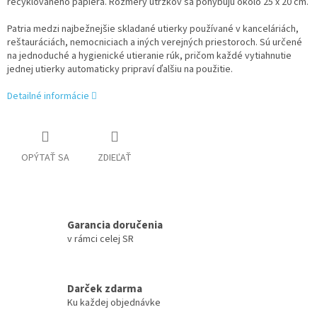
recyklovaného papiera. Rozmery útržkov sa pohybujú okolo 25 x 20 cm.
Patria medzi najbežnejšie skladané utierky používané v kanceláriách,
reštauráciách, nemocniciach a iných verejných priestoroch. Sú určené
na jednoduché a hygienické utieranie rúk, pričom každé vytiahnutie
jednej utierky automaticky pripraví ďalšiu na použitie.
Detailné informácie
OPÝTAŤ SA
ZDIEĽAŤ
Garancia doručenia
v rámci celej SR
Darček zdarma
Ku každej objednávke