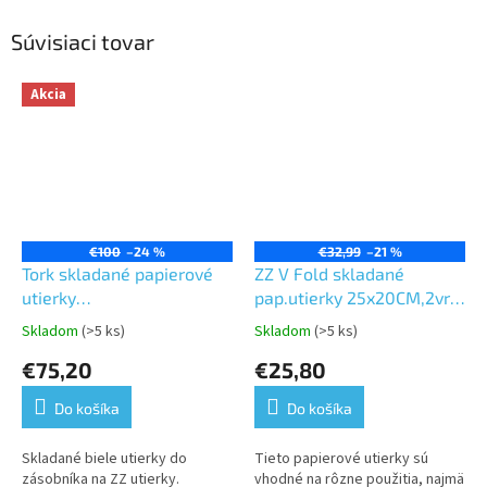
Súvisiaci tovar
Akcia
€100
–24 %
€32,99
–21 %
Tork skladané papierové
ZZ V Fold skladané
utierky
pap.utierky 25x20CM,2vr.
Interfold/Multifold,Premium,extra
100%celulóza 4000ks
Skladom
(>5 ks)
Skladom
(>5 ks)
Priemerné
Priemerné
jemné,biele,2 vrst,2100 ks
hodnotenie
hodnotenie
€75,20
€25,80
v kartóne,21 balíkov po
produktu
produktu
100 ks-H2
je
je
Do košíka
Do košíka
5,0
5,0
z
z
5
5
Skladané biele utierky do
Tieto papierové utierky sú
hviezdičiek.
hviezdičiek.
zásobníka na ZZ utierky.
vhodné na rôzne použitia, najmä