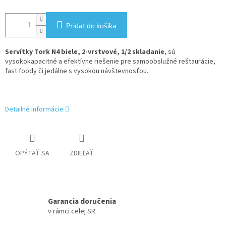
Pridať do košíka
Servítky Tork N4 biele, 2-vrstvové, 1/2 skladanie
, sú
vysokokapacitné a efektívne riešenie pre samoobslužné reštaurácie,
fast foody či jedálne s vysokou návštevnosťou.
Detailné informácie
OPÝTAŤ SA
ZDIEĽAŤ
Garancia doručenia
v rámci celej SR