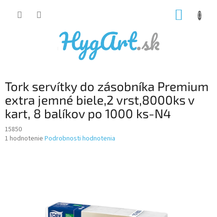
Prejsť
NÁKUP
na
obsah
KOŠÍK
Tork servítky do zásobníka Premium
extra jemné biele,2 vrst,8000ks v
kart, 8 balíkov po 1000 ks-N4
15850
Priemerné
1 hodnotenie
Podrobnosti hodnotenia
hodnotenie
produktu
je
5,0
z
5
hviezdičiek.