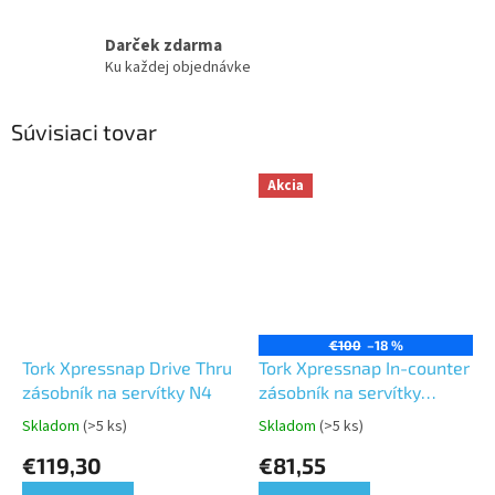
Darček zdarma
Ku každej objednávke
Súvisiaci tovar
Akcia
€100
–18 %
Tork Xpressnap Drive Thru
Tork Xpressnap In-counter
zásobník na servítky N4
zásobník na servítky
čierny N4
Skladom
(>5 ks)
Skladom
(>5 ks)
Priemerné
Priemerné
hodnotenie
hodnotenie
€119,30
€81,55
produktu
produktu
je
je