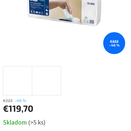
€222
–46 %
€222
–46 %
€119,70
Jednotková
Skladom
(>5 ks)
cena: