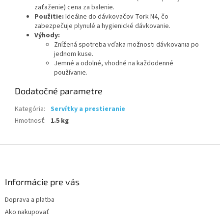
zaťaženie) cena za balenie.
Použitie:
Ideálne do dávkovačov Tork N4, čo
zabezpečuje plynulé a hygienické dávkovanie.
Výhody:
Znížená spotreba vďaka možnosti dávkovania po
jednom kuse.
Jemné a odolné, vhodné na každodenné
používanie.
Dodatočné parametre
Kategória
:
Servítky a prestieranie
Hmotnosť
:
1.5 kg
Z
á
p
ä
Informácie pre vás
t
Doprava a platba
i
Ako nakupovať
e