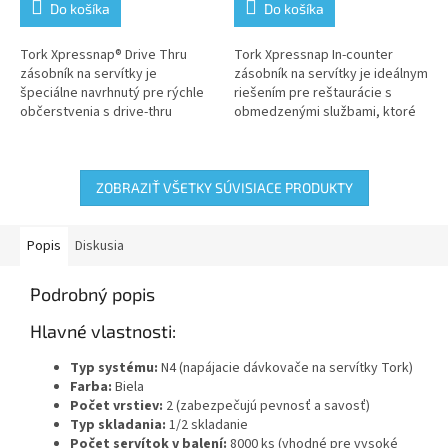
Do košíka
Do košíka
5,0
5,0
z
z
5
5
Tork Xpressnap® Drive Thru
Tork Xpressnap In-counter
hviezdičiek.
hviezdičiek.
zásobník na servítky je
zásobník na servítky je ideálnym
špeciálne navrhnutý pre rýchle
riešením pre reštaurácie s
občerstvenia s drive-thru
obmedzenými službami, ktoré
službami, kde je potrebné
hľadajú kompaktný zásobník na
rýchlo a efektívne poskytovať
pult, ktorý neobmedzuje
servítky...
kapacitu...
ZOBRAZIŤ VŠETKY SÚVISIACE PRODUKTY
Popis
Diskusia
Podrobný popis
Hlavné vlastnosti:
Typ systému:
N4 (napájacie dávkovače na servítky Tork)
Farba:
Biela
Počet vrstiev:
2 (zabezpečujú pevnosť a savosť)
Typ skladania:
1/2 skladanie
Počet servítok v balení:
8000 ks (vhodné pre vysoké