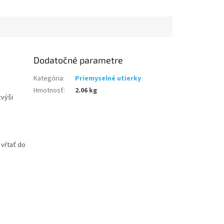
forma dvojitého Z-skladu.
Tento typ...
Dodatočné parametre
Kategória
:
Priemyselné utierky
Hmotnosť
:
2.06 kg
zvýši
 vŕtať do