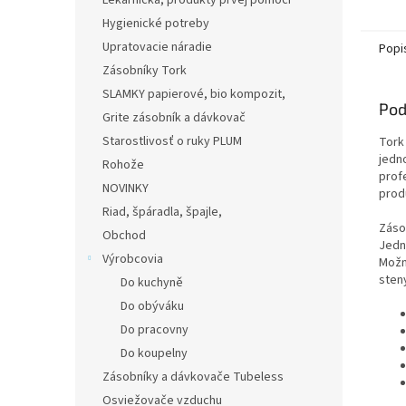
Lekárnička, produkty prvej pomoci
hygie
Hygienické potreby
komerč
Upratovacie náradie
Popi
Zásobníky Tork
SLAMKY papierové, bio kompozit,
Pod
Grite zásobník a dávkovač
Starostlivosť o ruky PLUM
Tork
jedn
Rohože
prof
NOVINKY
prod
Riad, špáradla, špajle,
Záso
Obchod
Jedn
Výrobcovia
Možn
sten
Do kuchyně
Do obýváku
Do pracovny
Do koupelny
Zásobníky a dávkovače Tubeless
Osviežovače vzduchu