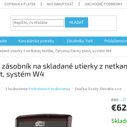
DOPRAVA A PLATBA
AKO NAKUPOVAŤ
OBCHODNÉ PODMIENKY
HĽADAŤ
adie
Kancelárske potreby
Zásobníky Tork
Príslušenstv
adané utierky z netkanej textílie, červený/čierny plast, systém W4
 zásobník na skladané utierky z netkane
st, systém W4
Priemerné
1 hodnotenie
Podrobnosti hodnotenia
Značka:
Essity Slovakia s.r.o.
hodnotenie
produktu
€80
–21
je
€62
5,0
z
Jednotk
Skla
5
cena:
hviezdičiek.