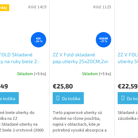
Kód:
1419
Kód:
1125
edaj
€31
€32,99
–24 %
–21 %
 FOLD Skladané
ZZ V Fold skladané
ZZ V FOL
ky na ruky biele 2-
pap.utierky 25x20CM,2vr.
utierky 
 3000ks
100%celulóza 4000ks
vrstvové
Skladom
(>5 ks)
Skladom
(>5 ks)
erné
Priemerné
Priemerné
tenie
hodnotenie
hodnoteni
,49
€25,80
€22,59
ktu
produktu
produktu
je
je
5,0
5,0
o košíka
Do košíka
Do ko
z
z
5
5
né biele utierky do
Tieto papierové utierky sú
Skladané z
ičiek.
hviezdičiek.
hviezdičiek
íka na ZZ
vhodné na rôzne použitia,
zásobníka 
y.Skladané utierky na
najmä v oblastiach, kde je
Z biele 2-vrstvové (3000
potrebná vysoká absorpcia a
 bežne používaným
šetrnosť k životnému