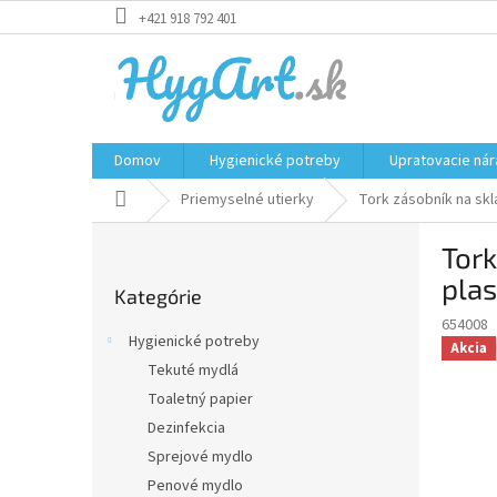
Prejsť
+421 918 792 401
na
obsah
Domov
Hygienické potreby
Upratovacie nár
Domov
Priemyselné utierky
Tork zásobník na skl
B
Tork
o
Preskočiť
č
pla
Kategórie
kategórie
n
654008
ý
Hygienické potreby
Akcia
p
Tekuté mydlá
a
Toaletný papier
n
e
Dezinfekcia
l
Sprejové mydlo
Penové mydlo