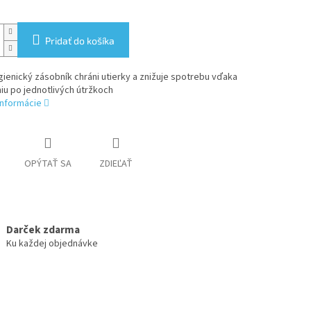
Pridať do košíka
ienický zásobník chráni utierky a znižuje spotrebu vďaka
u po jednotlivých útržkoch
informácie
OPÝTAŤ SA
ZDIEĽAŤ
Darček zdarma
Ku každej objednávke