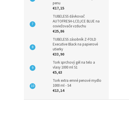
penu
€17,15
TUBELESS dávkovač
AUTOFRESH-LCD,ICE BLUE na
osviežovače vzduchu
€25,86
TUBELESS zásobník Z-FOLD
Executive Black na papierové
utierky
€33,90
Tork sprchový gél na telo a
vlasy 1000 ml S1
€5,63
Tork extra emné penové mydlo
1000 ml - S4
€13,14
Z
á
p
ä
t