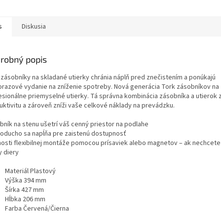
nickým produktom v
prostrediu, pretože sú
ných, priemyselných...
vyrobené z čistej...
s
Diskusia
robný popis
 zásobníky na skladané utierky chránia náplň pred znečistením a ponúkajú
orazové vydanie na zníženie spotreby. Nová generácia Tork zásobníkov na
esionálne priemyselné utierky. Tá správna kombinácia zásobníka a utierok 
uktivitu a zároveň zníži vaše celkové náklady na prevádzku.
bník na stenu ušetrí váš cenný priestor na podlahe
oducho sa napĺňa pre zaistenú dostupnosť
osti flexibilnej montáže pomocou prísaviek alebo magnetov – ak nechcete
y diery
Materiál Plastový
Výška 394 mm
Šírka 427 mm
Hĺbka 206 mm
Farba Červená/Čierna