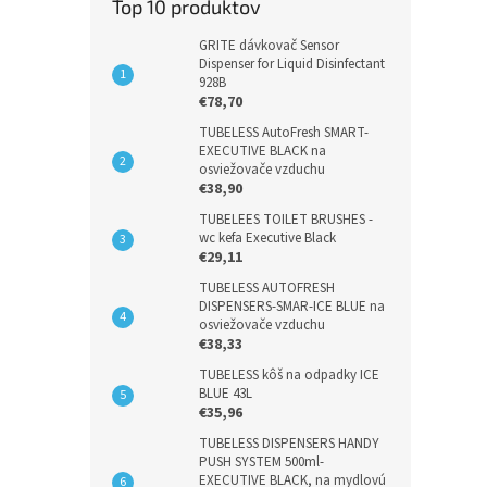
Top 10 produktov
GRITE dávkovač Sensor
Dispenser for Liquid Disinfectant
928B
€78,70
TUBELESS AutoFresh SMART-
EXECUTIVE BLACK na
osviežovače vzduchu
€38,90
TUBELEES TOILET BRUSHES -
wc kefa Executive Black
€29,11
TUBELESS AUTOFRESH
DISPENSERS-SMAR-ICE BLUE na
osviežovače vzduchu
€38,33
TUBELESS kôš na odpadky ICE
BLUE 43L
€35,96
TUBELESS DISPENSERS HANDY
PUSH SYSTEM 500ml-
EXECUTIVE BLACK, na mydlovú