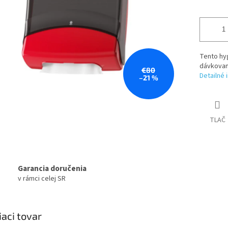
Tento hyg
dávkovani
€80
Detailné 
–21 %
TLAČ
Garancia doručenia
v rámci celej SR
iaci tovar