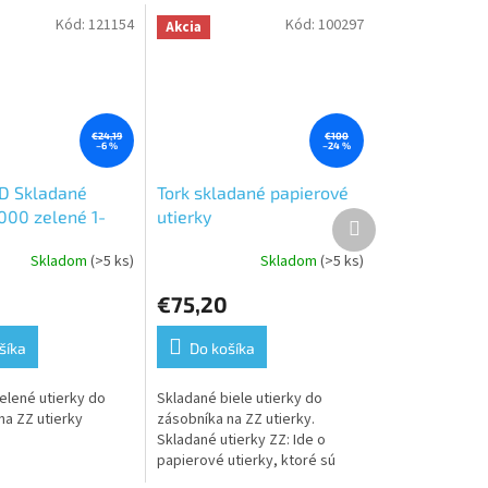
Kód:
121154
Kód:
100297
Akcia
€24,19
€100
–6 %
–24 %
D Skladané
Tork skladané papierové
5000 zelené 1-
utierky
Ďalší
produkt
Interfold/Multifold,Premium,extra
Skladom
(>5 ks)
Skladom
(>5 ks)
Priemerné
jemné,biele,2 vrst,2100 ks
e
hodnotenie
v kartóne,21 balíkov po
€75,20
produktu
100 ks-H2
je
5,0
šíka
Do košíka
z
5
elené utierky do
Skladané biele utierky do
.
hviezdičiek.
na ZZ utierky
zásobníka na ZZ utierky.
Skladané utierky ZZ: Ide o
papierové utierky, ktoré sú
skladané do tvaru ZZ, čo je