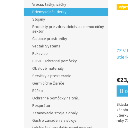
Vrecia, tašky, sáčky
Výpr
Priemyselné utierky
Stojany
Produkty pre zdravotníctvo a nemocničný
sektor
Čistiace prostriedky
Vectair Systems
ZZ V
Rukavice
utier
COVID Ochranné pomôcky
vrst.
Obalové materiály
Priem
hodno
Servítky a prestieranie
€23
produ
Germicídne žiariče
je
Rúško
5,0
D
z
Ochranné pomôcky na tvár..
5
Sklada
Respirátor
hviezd
zásobn
Zatavovacie stroje a obaly
utierk
Gastro zariadenia a stroje
ruky Z
ks) sú