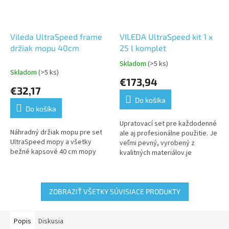
Vileda UltraSpeed frame
VILEDA UltraSpeed kit 1 x
držiak mopu 40cm
25 l komplet
Skladom
(>5 ks)
Priemerné
Skladom
(>5 ks)
hodnotenie
€173,94
produktu
€32,17
je
Do košíka
5,0
Do košíka
z
5
Upratovací set pre každodenné
Náhradný držiak mopu pre set
hviezdičiek.
ale aj profesionálne použitie. Je
UltraSpeed mopy a všetky
veľmi pevný, vyrobený z
bežné kapsové 40 cm mopy
kvalitných materiálov.je
efektívny čistiaci systém určený
pre rýchle a profesionálne...
ZOBRAZIŤ VŠETKY SÚVISIACE PRODUKTY
Popis
Diskusia