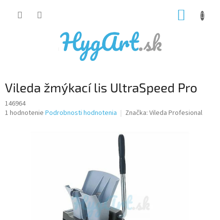
Prejsť
NÁKUP
na
obsah
KOŠÍK
Vileda žmýkací lis UltraSpeed Pro
146964
Priemerné
1 hodnotenie
Podrobnosti hodnotenia
Značka:
Vileda Profesional
hodnotenie
produktu
je
5,0
z
5
hviezdičiek.