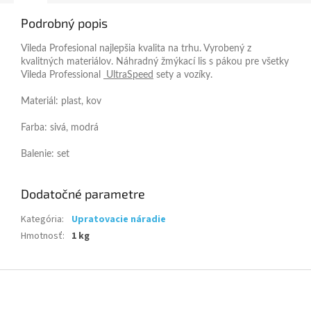
Podrobný popis
Vileda Profesional najlepšia kvalita na trhu.
Vyrobený z
kvalitných materiálov.
Náhradný žmýkací lis s pákou pre všetky
Vileda Professional
UltraSpeed
sety a vozíky.
Materiál: plast, kov
Farba: sivá, modrá
Balenie: set
Dodatočné parametre
Kategória
:
Upratovacie náradie
Hmotnosť
:
1 kg
Z
á
p