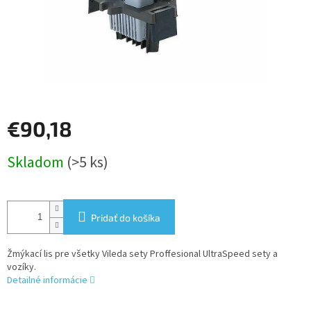
€90,18
Jednotková
Skladom
(>5 ks)
cena:
Pridať do košíka
Žmýkací lis pre všetky Vileda sety Proffesional UltraSpeed sety a
vozíky.
Detailné informácie