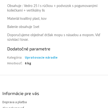
Obsahuje : Vedro 25 l s rúčkou + podvozok s pogumovanými
koliečkami + vertikálny lis
Materiál kvalitný plast, kov
Balenie obsahuje 1set
Doporučujeme objednať držiak mopu s násadou a mopom. Viď
súvisiaci tovar.
Dodatočné parametre
Kategória
:
Upratovacie náradie
Hmotnosť
:
6 kg
Z
á
p
ä
Informácie pre vás
t
Doprava a platba
i