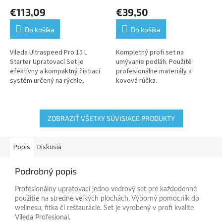
hodnotenie
hodnotenie
€113,09
€39,50
produktu
produktu
je
je
Do košíka
Do košíka
5,0
5,0
z
z
5
5
Vileda Ultraspeed Pro 15 L
Kompletný profi set na
hviezdičiek.
hviezdičiek.
Starter Upratovací Set je
umývanie podláh. Použité
efektívny a kompaktný čistiaci
profesionálne materiály a
systém určený na rýchle,
kovová rúčka.
pohodlné a profesionálne
čistenie rôznych typov podláh v
komerčných...
ZOBRAZIŤ VŠETKY SÚVISIACE PRODUKTY
Popis
Diskusia
Podrobný popis
Profesionálny upratovací jedno vedrový set pre každodenné
použitie na stredne veľkých plochách. Výborný pomocník do
wellnesu, fitka či reštaurácie. Set je vyrobený v profi kvalite
Vileda Profesional.