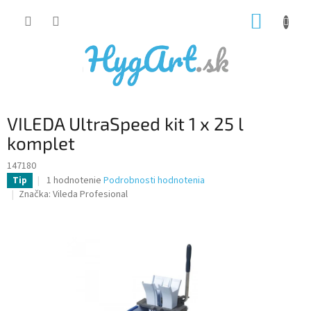
Prejsť
NÁKUP
na
obsah
KOŠÍK
VILEDA UltraSpeed kit 1 x 25 l
komplet
147180
Priemerné
1 hodnotenie
Podrobnosti hodnotenia
Tip
hodnotenie
Značka:
Vileda Profesional
produktu
je
5,0
z
5
hviezdičiek.