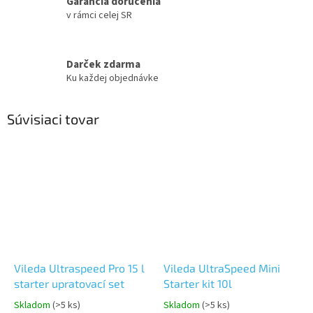
Garancia doručenia
v rámci celej SR
Darček zdarma
Ku každej objednávke
Súvisiaci tovar
Vileda Ultraspeed Pro 15 l
Vileda UltraSpeed Mini
starter upratovací set
Starter kit 10l
Skladom
(>5 ks)
Skladom
(>5 ks)
Priemerné
Priemerné