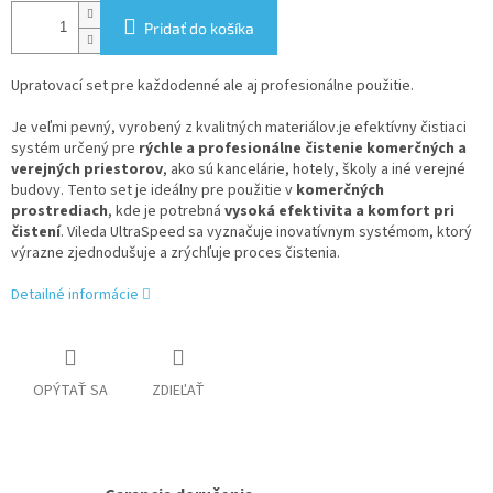
Pridať do košíka
Upratovací set pre každodenné ale aj profesionálne použitie.
Je veľmi pevný, vyrobený z kvalitných materiálov.je efektívny čistiaci
systém určený pre
rýchle a profesionálne čistenie komerčných a
verejných priestorov
, ako sú kancelárie, hotely, školy a iné verejné
budovy. Tento set je ideálny pre použitie v
komerčných
prostrediach
, kde je potrebná
vysoká efektivita a komfort pri
čistení
. Vileda UltraSpeed sa vyznačuje inovatívnym systémom, ktorý
výrazne zjednodušuje a zrýchľuje proces čistenia.
Detailné informácie
OPÝTAŤ SA
ZDIEĽAŤ