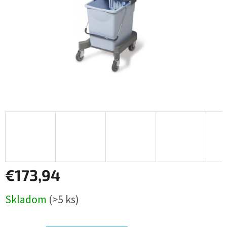
€173,94
Jednotková
Skladom
(>5 ks)
cena: