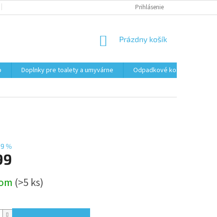
PODMIENKY OCHRANY OSOBNÝCH ÚDAJOV
Prihlásenie
FORMULÁR NA ODSTÚPENI
NÁKUPNÝ
Prázdny košík
KOŠÍK
o
Doplnky pre toalety a umyvárne
Odpadkové koše
Vrec
19 %
99
ová
dom
(>5 ks)