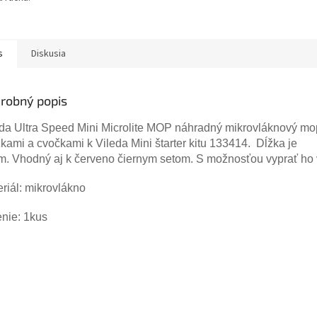
s
Diskusia
robný popis
eda Ultra Speed Mini Microlite MOP náhradný mikrovláknový mo
kami a cvočkami k Vileda Mini štarter kitu 133414. Dĺžka je
m.
Vhodný aj k červeno čiernym setom. S možnosťou vyprať ho 
riál: mikrovlákno
nie: 1kus