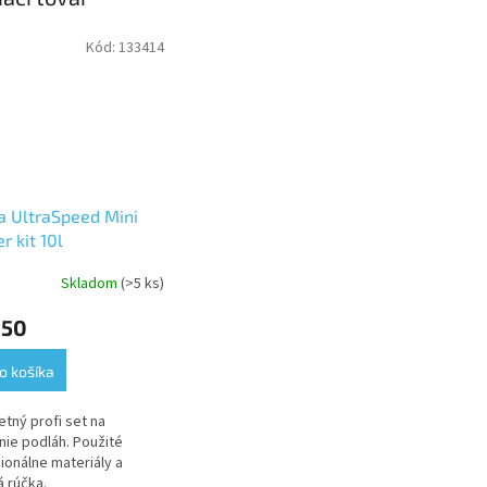
Kód:
133414
a UltraSpeed Mini
r kit 10l
Skladom
(>5 ks)
erné
tenie
,50
ktu
o košíka
tný profi set na
ičiek.
ie podláh. Použité
ionálne materiály a
 rúčka.