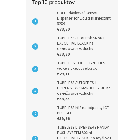
Top 10 produktov
GRITE dávkovač Sensor
Dispenser for Liquid Disinfectant
928B
€78,70
TUBELESS AutoFresh SMART-
EXECUTIVE BLACK na
osviežovače vzduchu
€38,90
TUBELEES TOILET BRUSHES -
wc kefa Executive Black
€29,11
TUBELESS AUTOFRESH
DISPENSERS-SMAR-ICE BLUE na
osviežovače vzduchu
€38,33
TUBELESS kôš na odpadky ICE
BLUE 43L
€35,96
TUBELESS DISPENSERS HANDY
PUSH SYSTEM 500ml-
EXECUTIVE BLACK, na mydlovú