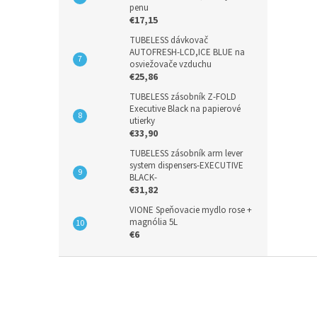
penu
€17,15
TUBELESS dávkovač
AUTOFRESH-LCD,ICE BLUE na
osviežovače vzduchu
€25,86
TUBELESS zásobník Z-FOLD
Executive Black na papierové
utierky
€33,90
TUBELESS zásobník arm lever
system dispensers-EXECUTIVE
BLACK-
€31,82
VIONE Speňovacie mydlo rose +
magnólia 5L
€6
Z
á
p
ä