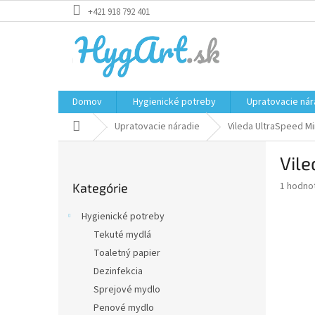
Prejsť
+421 918 792 401
na
obsah
Domov
Hygienické potreby
Upratovacie nár
Domov
Upratovacie náradie
Vileda UltraSpeed Mi
B
Vile
o
Preskočiť
č
Priemer
1 hodno
Kategórie
kategórie
n
hodnote
ý
produkt
Hygienické potreby
p
je
Tekuté mydlá
5,0
a
z
Toaletný papier
n
5
e
Dezinfekcia
hviezdič
l
Sprejové mydlo
Penové mydlo