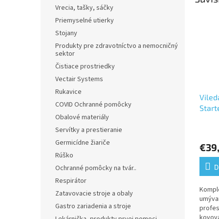
Vrecia, tašky, sáčky
Priemyselné utierky
Stojany
Produkty pre zdravotníctvo a nemocničný
sektor
Čistiace prostriedky
Vectair Systems
Rukavice
Viled
COVID Ochranné pomôcky
Starte
Obalové materiály
Priem
Servítky a prestieranie
hodno
Germicídne žiariče
€39
produ
Rúško
je
5,0
D
Ochranné pomôcky na tvár..
z
Respirátor
5
Komple
Zatavovacie stroje a obaly
hviezd
umývan
Gastro zariadenia a stroje
profes
kovová