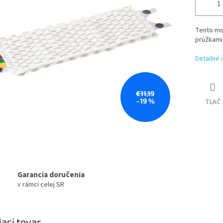
Tento mo
prúžkami,
Detailné 
€11,19
–19 %
TLAČ
Garancia doručenia
v rámci celej SR
iaci tovar