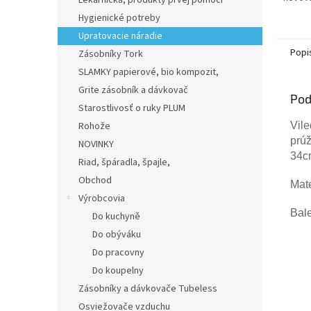
Lekárnička, produkty prvej pomoci
Hygienické potreby
Upratovacie náradie
Popi
Zásobníky Tork
SLAMKY papierové, bio kompozit,
Grite zásobník a dávkovač
Pod
Starostlivosť o ruky PLUM
Vil
Rohože
prúž
NOVINKY
34c
Riad, špáradla, špajle,
Obchod
Mate
Výrobcovia
Bale
Do kuchyně
Do obýváku
Do pracovny
Do koupelny
Zásobníky a dávkovače Tubeless
Osviežovače vzduchu