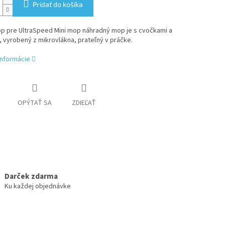
Pridať do košíka
p pre UltraSpeed Mini mop náhradný mop je s cvočkami a
 vyrobený z mikrovlákna, prateľný v práčke.
informácie
OPÝTAŤ SA
ZDIEĽAŤ
Darček zdarma
Ku každej objednávke