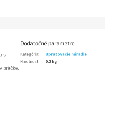
Dodatočné parametre
Kategória
:
Upratovacie náradie
p s
Hmotnosť
:
0.2 kg
v práčke.