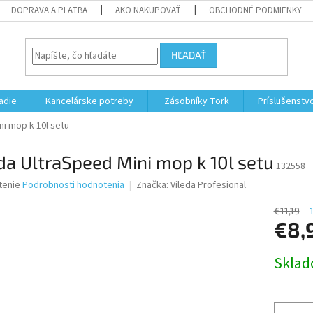
DOPRAVA A PLATBA
AKO NAKUPOVAŤ
OBCHODNÉ PODMIENKY
HĽADAŤ
adie
Kancelárske potreby
Zásobníky Tork
Príslušenstv
ni mop k 10l setu
da UltraSpeed Mini mop k 10l setu
132558
né
tenie
Podrobnosti hodnotenia
Značka:
Vileda Profesional
nie
u
€11,19
–
€8,
Jednotk
Skla
cena:
iek.