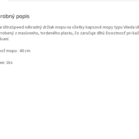
robný popis
da UltraSpeed náhradný držiak mopu na všetky kapsové mopy typu Vileda U
yrobený z masívneho, tvrdeného plastu, čo zaručuje dlhú živostnosť pri 
ívaní.
osť mopu : 40 cm
ie: 1ks