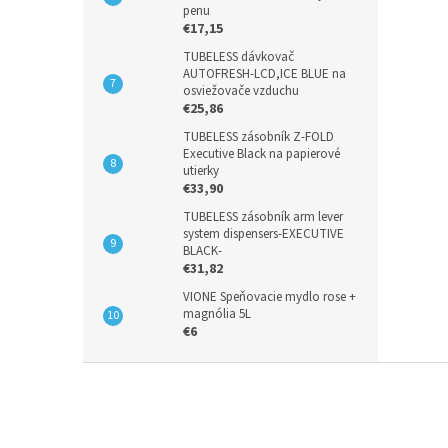
penu
€17,15
TUBELESS dávkovač
AUTOFRESH-LCD,ICE BLUE na
osviežovače vzduchu
€25,86
TUBELESS zásobník Z-FOLD
Executive Black na papierové
utierky
€33,90
TUBELESS zásobník arm lever
system dispensers-EXECUTIVE
BLACK-
€31,82
VIONE Speňovacie mydlo rose +
magnólia 5L
€6
Z
á
p
ä