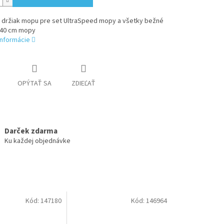
 držiak mopu pre set UltraSpeed mopy a všetky bežné
40 cm mopy
informácie
OPÝTAŤ SA
ZDIEĽAŤ
Darček zdarma
Ku každej objednávke
Kód:
147180
Kód:
146964