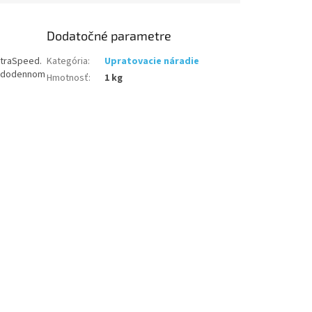
Dodatočné parametre
ltraSpeed.
Kategória
:
Upratovacie náradie
každodennom
Hmotnosť
:
1 kg