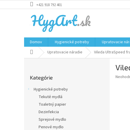
Prejsť
+421 918 792 401
na
obsah
Domov
Hygienické potreby
Upratovacie nár
Domov
Upratovacie náradie
Vileda UltraSpeed f
B
Vil
o
Preskočiť
č
Priemer
Neohod
Kategórie
kategórie
n
hodnote
ý
produkt
Hygienické potreby
p
je
Tekuté mydlá
0,0
a
z
Toaletný papier
n
5
e
Dezinfekcia
hviezdič
l
Sprejové mydlo
Penové mydlo