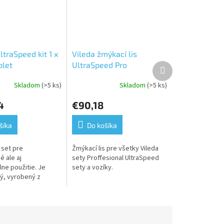
traSpeed kit 1 x
Vileda žmýkací lis
plet
UltraSpeed Pro
Ďalší
produkt
Skladom
(>5 ks)
Skladom
(>5 ks)
Priemerné
e
hodnotenie
4
€90,18
produktu
je
5,0
šíka
Do košíka
z
5
 set pre
Žmýkací lis pre všetky Vileda
.
hviezdičiek.
 ale aj
sety Proffesional UltraSpeed
ne použitie. Je
sety a vozíky.
ý, vyrobený z
materiálov.je
istiaci systém
 rýchle a
ne...