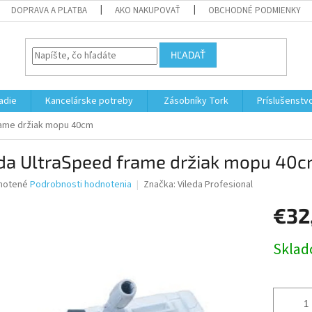
DOPRAVA A PLATBA
AKO NAKUPOVAŤ
OBCHODNÉ PODMIENKY
HĽADAŤ
adie
Kancelárske potreby
Zásobníky Tork
Príslušenstv
rame držiak mopu 40cm
eda UltraSpeed frame držiak mopu 40
né
notené
Podrobnosti hodnotenia
Značka:
Vileda Profesional
nie
€32
u
Jednotk
Skla
cena:
iek.