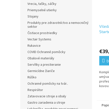
Vrecia, tašky, sáčky
Priemyselné utierky
Stojany
Produkty pre zdravotníctvo a nemocničný
Viled
sektor
Starte
Čistiace prostriedky
Vectair Systems
Priem
Rukavice
hodno
€39
produ
COVID Ochranné pomôcky
je
Obalové materiály
5,0
D
Servítky a prestieranie
z
5
Germicídne žiariče
Komple
hviezd
umývan
Rúško
profes
Ochranné pomôcky na tvár..
kovová
Respirátor
Zatavovacie stroje a obaly
Gastro zariadenia a stroje
Popi