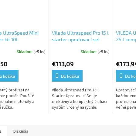
a UltraSpeed Mini
Vileda Ultraspeed Pro 15 l
VILEDA Ul
r kit 10l
starter upratovací set
25 l kom
Skladom
(>5 ks)
Skladom
(>5 ks)
erné
Priemerné
Priemerné
tenie
hodnotenie
hodnoteni
,50
€113,09
€173,9
ktu
produktu
produktu
je
je
5,0
5,0
o košíka
Do košíka
Do ko
z
z
5
5
tný profi set na
Vileda Ultraspeed Pro 15 L
Upratovací
ičiek.
hviezdičiek.
hviezdičiek
ie podláh. Použité
Starter Upratovací Set je
každodenné
ionálne materiály a
efektívny a kompaktný čistiaci
profesionál
 rúčka.
systém určený na rýchle,
veľmi pevn
pohodlné a profesionálne
kvalitných 
čistenie rôznych typov podláh
efektívny č
v komerčných...
určený pre
profesionál
s
Diskusia