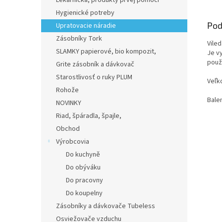
Lekárnička, produkty prvej pomoci
Hygienické potreby
Pod
Upratovacie náradie
Zásobníky Tork
Vile
SLAMKY papierové, bio kompozit,
Je v
použ
Grite zásobník a dávkovač
Starostlivosť o ruky PLUM
Veľk
Rohože
Balen
NOVINKY
Riad, špáradla, špajle,
Obchod
Výrobcovia
Do kuchyně
Do obýváku
Do pracovny
Do koupelny
Zásobníky a dávkovače Tubeless
Osviežovače vzduchu