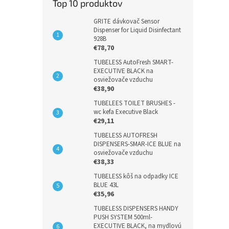
Top 10 produktov
GRITE dávkovač Sensor
Dispenser for Liquid Disinfectant
928B
€78,70
TUBELESS AutoFresh SMART-
EXECUTIVE BLACK na
osviežovače vzduchu
€38,90
TUBELEES TOILET BRUSHES -
wc kefa Executive Black
€29,11
TUBELESS AUTOFRESH
DISPENSERS-SMAR-ICE BLUE na
osviežovače vzduchu
€38,33
TUBELESS kôš na odpadky ICE
BLUE 43L
€35,96
TUBELESS DISPENSERS HANDY
PUSH SYSTEM 500ml-
EXECUTIVE BLACK, na mydlovú