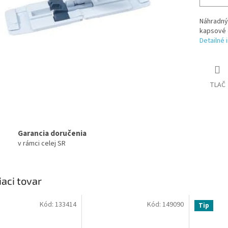
Náhradný
kapsové 
Detailné 
TLAČ
Garancia doručenia
v rámci celej SR
iaci tovar
Kód:
133414
Kód:
149090
Tip