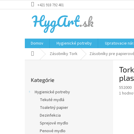
Prejsť
+421 918 792 401
na
obsah
Domov
Hygienické potreby
Upratovacie nár
Domov
Zásobníky Tork
Zásobníky pre papierové 
B
Tork
o
Preskočiť
č
plas
Kategórie
kategórie
n
552000
ý
Hygienické potreby
Priemer
1 hodno
p
hodnote
Tekuté mydlá
a
produkt
Toaletný papier
n
je
e
Dezinfekcia
5,0
z
l
Sprejové mydlo
5
Penové mydlo
hviezdič