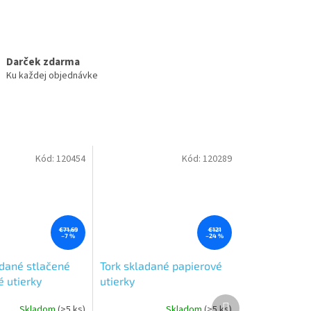
Darček zdarma
Ku každej objednávke
Kód:
120454
Kód:
120289
€71,69
€121
–7 %
–24 %
adané stlačené
Tork skladané papierové
é utierky
utierky
/Multifold,
Interfold/Multifold,
Ďalší
Skladom
(>5 ks)
Skladom
(>5 ks)