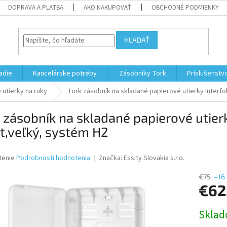
DOPRAVA A PLATBA
AKO NAKUPOVAŤ
OBCHODNÉ PODMIENKY
HĽADAŤ
adie
Kancelárske potreby
Zásobníky Tork
Príslušenstv
utierky na ruky
Tork zásobník na skladané papierové utierky Interfol
 zásobník na skladané papierové utierk
t,veľký, systém H2
né
tenie
Podrobnosti hodnotenia
Značka:
Essity Slovakia s.r.o.
nie
u
€75
–16
€62
Jednotk
Skla
cena:
iek.