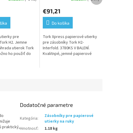
Priemerné
, jemné, biele,2
Advanced,jemné,biele,
produkt
e
hodnotenie
00 ks v
2vrst,3780ks v kartóne,
€91,21
produktu
2 balíkov po
21balíkov po 180ks-H2
je
2
5,0
šíka
Do košíka
z
5
utierky pre
Tork Xpress papierové utierky
.
hviezdičiek.
Tork H2. Jemne
pre zásobníky Tork H2-
áhrada utierok Tork
Interfold. 3780KS V BALENÍ.
žno ho použiť do
Kvalitnpé, jemné papierové
st a poskytuje
utierky na ruky Multifold,
 hygienu pre vašich
utierky sú jemné k rukám...
Dodatočné parametre
do
Zásobníky pre papierové
Kategória
:
nižuje
utierky na ruky
 praktický,
Hmotnosť
:
1.18 kg