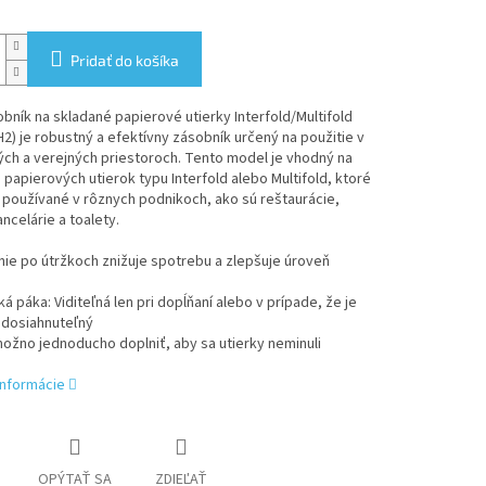
Pridať do košíka
bník na skladané papierové utierky Interfold/Multifold
2) je robustný a efektívny zásobník určený na použitie v
ch a verejných priestoroch. Tento model je vhodný na
 papierových utierok typu Interfold alebo Multifold, ktoré
používané v rôznych podnikoch, ako sú reštaurácie,
ancelárie a toalety.
ie po útržkoch znižuje spotrebu a zlepšuje úroveň
ká páka: Viditeľná len pri dopĺňaní alebo v prípade, že je
edosiahnuteľný
možno jednoducho doplniť, aby sa utierky neminuli
informácie
OPÝTAŤ SA
ZDIEĽAŤ