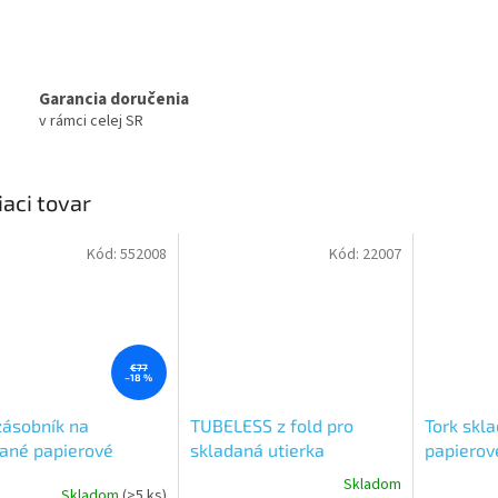
Garancia doručenia
v rámci celej SR
iaci tovar
Kód:
552008
Kód:
22007
€77
–18 %
zásobník na
TUBELESS z fold pro
Tork skl
ané papierové
skladaná utierka
papierov
ky
2vrst.4250ks/kart. H2
Interfold
Skladom
Skladom
(>5 ks)