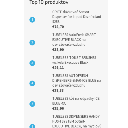
Top 10 produktov
GRITE dávkovač Sensor
Dispenser for Liquid Disinfectant
928B
€78,70
TUBELESS AutoFresh SMART-
EXECUTIVE BLACK na
osviežovače vzduchu
€38,90
TUBELEES TOILET BRUSHES -
wc kefa Executive Black
€29,11
TUBELESS AUTOFRESH
DISPENSERS-SMAR-ICE BLUE na
osviežovače vzduchu
€38,33
TUBELESS kôš na odpadky ICE
BLUE 43L
€35,96
TUBELESS DISPENSERS HANDY
PUSH SYSTEM 500ml-
EXECUTIVE BLACK, na mydlovú