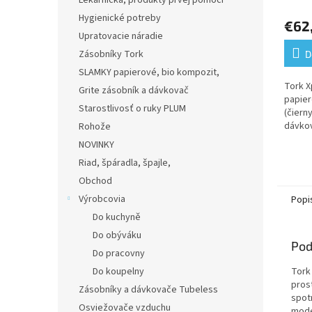
Lekárnička, produkty prvej pomoci
Inter
syst
Hygienické potreby
€62
Upratovacie náradie
Zásobníky Tork
D
SLAMKY papierové, bio kompozit,
Tork X
Grite zásobník a dávkovač
papier
Starostlivosť o ruky PLUM
(čiern
dávkov
Rohože
prostr
NOVINKY
efektí
Riad, špáradla, špajle,
dizajn
Obchod
Výrobcovia
Popi
Do kuchyně
Do obýváku
Pod
Do pracovny
Do koupelny
Tork
pros
Zásobníky a dávkovače Tubeless
spot
Osviežovače vzduchu
mode