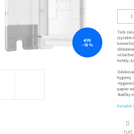
Tork záso
(systém H
€75
komerčný
–16 %
skladanie
sú bežne 
hotely, k
·Dávkovan
hygieny
·Hygienic
papier n
·Balíčky 
Detailné 
TLAČ