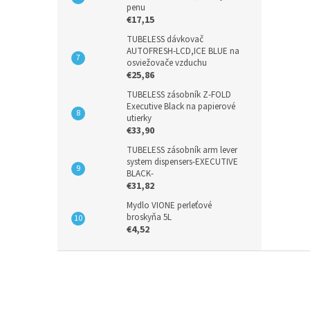
penu
€17,15
TUBELESS dávkovač
AUTOFRESH-LCD,ICE BLUE na
osviežovače vzduchu
€25,86
TUBELESS zásobník Z-FOLD
Executive Black na papierové
utierky
€33,90
TUBELESS zásobník arm lever
system dispensers-EXECUTIVE
BLACK-
€31,82
Mydlo VIONE perleťové
broskyňa 5L
€4,52
Z
á
p
ä