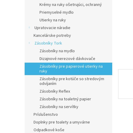
Krémy na ruky ošetrujúci, ochranný
Priemyselné mydlo
Utierky na ruky
Upratovacie náradie
Kancelárske potreby
Zásobníky Tork
Zásobníky na mydlo
Dizajnové nerezové dávkovače
Zásobníky pre papierové utierky na
ruky
Zásobníky pre kotúče so stredovým
odvíjaním
Zásobníky Reflex
Zásobníky na toaletný papier
Zásobníky na servítky
Príslušenstvo
Doplnky pre toalety a umyvárne
Odpadkové koše