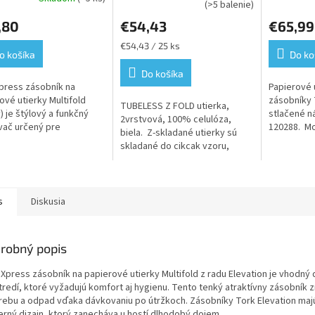
Priemerné
Priemerné
fold/Multifold,plast,veľký,
Advanced
(>5 balenie)
hodnotenie
hodnoteni
ém H2
vrstvy,24
,80
€54,43
€65,99
produktu
produktu
kartóne,1
je
je
Jednotková
€54,43 / 25 ks
200ks-H
5,0
5,0
o košíka
Do ko
cena:
z
z
Do košíka
5
5
press zásobník na
Papierové 
hviezdičiek.
hviezdičiek
ové utierky Multifold
zásobníky 
TUBELESS Z FOLD utierka,
y) je štýlový a funkčný
stlačené n
2vrstvová, 100% celulóza,
ač určený pre
120288. Mo
biela. Z-skladané utierky sú
edia, kde je potrebná
malých mie
skladané do cikcak vzoru,
vna hygiena a moderný
pohodlie aj
takže sa dajú vyťahovať po
. Tento model...
hostí
jednom kuse, čo ich robí
vhodnými...
s
Diskusia
robný popis
 Xpress zásobník na papierové utierky Multifold z radu Elevation je vhodný 
tredí, ktoré vyžadujú komfort aj hygienu. Tento tenký atraktívny zásobník z
rebu a odpad vďaka dávkovaniu po útržkoch. Zásobníky Tork Elevation majú
rný dizajn, ktorý zanecháva u hostí dlhodobý dojem.