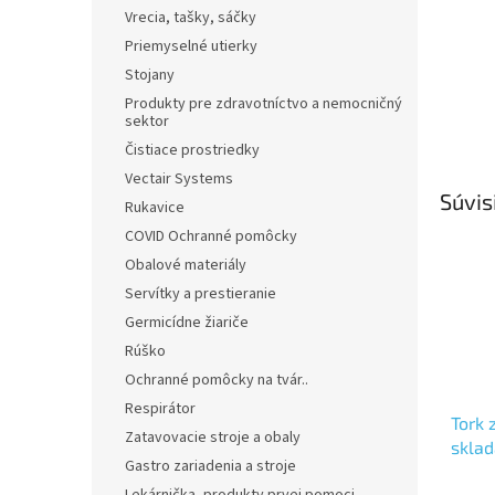
Vrecia, tašky, sáčky
Priemyselné utierky
Stojany
Produkty pre zdravotníctvo a nemocničný
sektor
Čistiace prostriedky
Vectair Systems
Súvis
Rukavice
COVID Ochranné pomôcky
Obalové materiály
Servítky a prestieranie
Germicídne žiariče
Rúško
Ochranné pomôcky na tvár..
Respirátor
Tork 
Zatavovacie stroje a obaly
sklad
Gastro zariadenia a stroje
utier