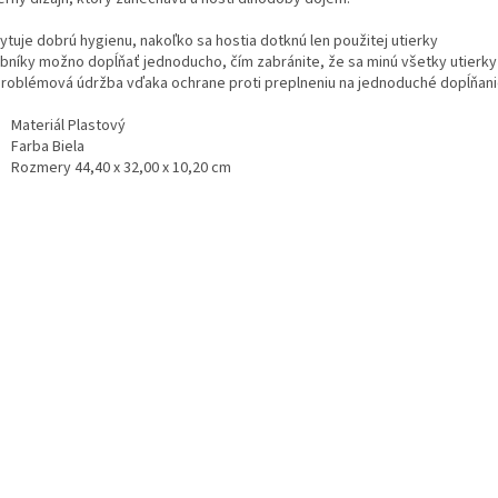
ytuje dobrú hygienu, nakoľko sa hostia dotknú len použitej utierky
bníky možno dopĺňať jednoducho, čím zabránite, že sa minú všetky utierky
roblémová údržba vďaka ochrane proti preplneniu na jednoduché dopĺňan
Materiál Plastový
Farba Biela
Rozmery 44,40 x 32,00 x 10,20 cm