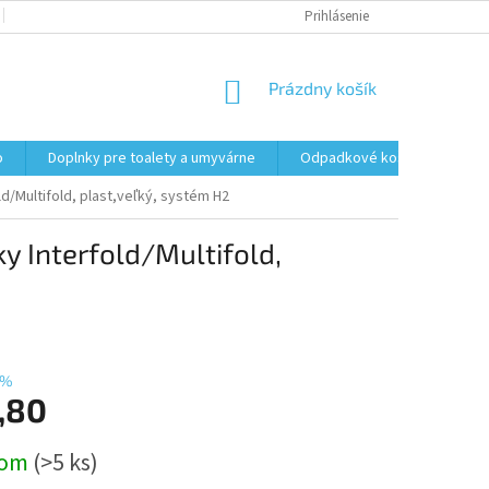
PODMIENKY OCHRANY OSOBNÝCH ÚDAJOV
Prihlásenie
FORMULÁR NA ODSTÚPENI
NÁKUPNÝ
Prázdny košík
KOŠÍK
o
Doplnky pre toalety a umyvárne
Odpadkové koše
Vrec
d/Multifold, plast,veľký, systém H2
y Interfold/Multifold,
 %
,80
ová
dom
(>5 ks)