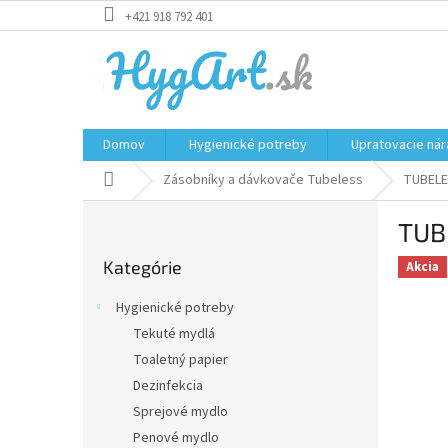
Prejsť
+421 918 792 401
na
obsah
Domov
Hygienické potreby
Upratovacie nár
Domov
Zásobníky a dávkovače Tubeless
TUBELE
B
TUB
o
Preskočiť
č
Kategórie
kategórie
Akcia
n
ý
Hygienické potreby
p
Tekuté mydlá
a
Toaletný papier
n
e
Dezinfekcia
l
Sprejové mydlo
Penové mydlo