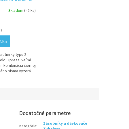
é utierky
Skladom
(>5 ks)
e
ks
šíka
.
 utierky typu Z -
fold, Xpress. Veľmi
jn kombinácia čiernej
atého písma vyzerá
uzívne.
Dodatočné parametre
Zásobníky a dávkovače
Kategória
: