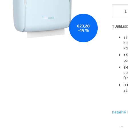
€23,20
TUBELESS
–14 %
zá
ko
kt
zá
„d
Z-
ut
ľa
IC
zá
Detailné 