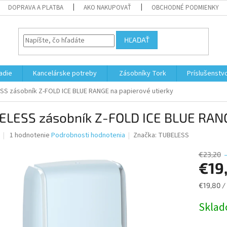
DOPRAVA A PLATBA
AKO NAKUPOVAŤ
OBCHODNÉ PODMIENKY
HĽADAŤ
adie
Kancelárske potreby
Zásobníky Tork
Príslušenstv
SS zásobník Z-FOLD ICE BLUE RANGE na papierové utierky
ELESS zásobník Z-FOLD ICE BLUE RANG
Priemerné
1 hodnotenie
Podrobnosti hodnotenia
Značka:
TUBELESS
hodnotenie
produktu
€23,20
je
€19
5,0
z
Jednotk
€19,80 / 
5
cena:
hviezdičiek.
Skla