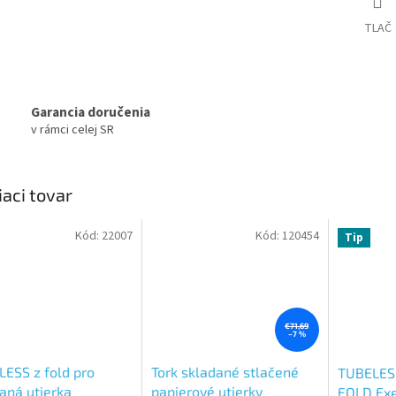
TLAČ
Garancia doručenia
v rámci celej SR
iaci tovar
Kód:
22007
Kód:
120454
Tip
€71,69
–7 %
ESS z fold pro
Tork skladané stlačené
TUBELESS
aná utierka
papierové utierky
FOLD Exe