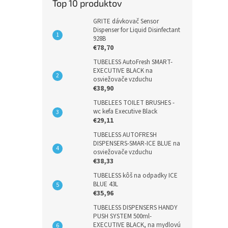
Top 10 produktov
GRITE dávkovač Sensor
Dispenser for Liquid Disinfectant
928B
€78,70
TUBELESS AutoFresh SMART-
EXECUTIVE BLACK na
osviežovače vzduchu
€38,90
TUBELEES TOILET BRUSHES -
wc kefa Executive Black
€29,11
TUBELESS AUTOFRESH
DISPENSERS-SMAR-ICE BLUE na
osviežovače vzduchu
€38,33
TUBELESS kôš na odpadky ICE
BLUE 43L
€35,96
TUBELESS DISPENSERS HANDY
PUSH SYSTEM 500ml-
EXECUTIVE BLACK, na mydlovú