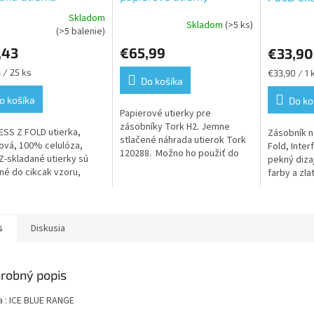
.4250ks/kart. H2
Interfold/Multifold,
papierov
Skladom
Skladom
(>5 ks)
erné
Priemerné
Priemerné
Advanced, jemné, biele,2
(>5 balenie)
tenie
hodnotenie
hodnoteni
vrstvy,2400 ks v
,43
€65,99
€33,90
ktu
produktu
produktu
kartóne,12 balíkov po
je
je
ková
Jednotková
 / 25 ks
200ks-H2
€33,90 / 1 
5,0
5,0
Do košíka
cena:
z
z
o košíka
Do ko
5
5
Papierové utierky pre
ičiek.
hviezdičiek.
hviezdičiek
zásobníky Tork H2. Jemne
SS Z FOLD utierka,
Zásobník na
stlačené náhrada utierok Tork
ová, 100% celulóza,
Fold, Inter
120288. Možno ho použiť do
 Z-skladané utierky sú
pekný diza
malých miest a poskytuje
né do cikcak vzoru,
farby a zl
pohodlie aj hygienu pre vašich
sa dajú vyťahovať po
veľmi exkl
hostí
 kuse, čo ich robí
mi...
s
Diskusia
robný popis
a : ICE BLUE RANGE