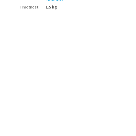
Tubeless
Hmotnosť
:
1.5 kg