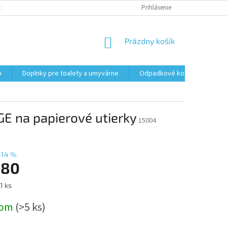
PODMIENKY OCHRANY OSOBNÝCH ÚDAJOV
Prihlásenie
FORMULÁR NA ODSTÚPENI
NÁKUPNÝ
Prázdny košík
KOŠÍK
o
Doplnky pre toalety a umyvárne
Odpadkové koše
Vrec
E na papierové utierky
15004
–14 %
,80
ová
1 ks
dom
(>5 ks)