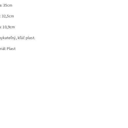
a: 35cm
a: 32,5cm
a: 10,9cm
ykateľný, kľúč plast.
iál: Plast