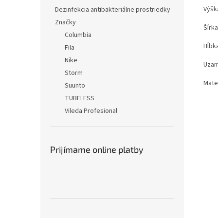
Výšk
Dezinfekcia antibakteriálne prostriedky
Značky
Šírk
Columbia
Hĺbk
Fila
Nike
Uzam
Storm
Mater
Suunto
TUBELESS
Vileda Profesional
Prijímame online platby