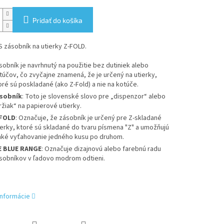
Pridať do košíka
 zásobník na utierky Z-FOLD.
sobník je navrhnutý na použitie bez dutiniek alebo
túčov, čo zvyčajne znamená, že je určený na utierky,
oré sú poskladané (ako Z-Fold) a nie na kotúče.
sobník
: Toto je slovenské slovo pre „dispenzor“ alebo
ržiak“ na papierové utierky.
FOLD
: Označuje, že zásobník je určený pre Z-skladané
ierky, ktoré sú skladané do tvaru písmena "Z" a umožňujú
hké vyťahovanie jedného kusu po druhom.
E BLUE RANGE
: Označuje dizajnovú alebo farebnú radu
sobníkov v ľadovo modrom odtieni.
informácie