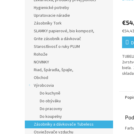
Lekárnička, produkty prvej pomoci
2vrst
Hygienické potreby
Priem
Upratovacie náradie
hodno
€54
produ
Zásobníky Tork
je
SLAMKY papierové, bio kompozit,
Jednot
€54,43
5,0
cena:
Grite zásobník a dávkovač
z
D
5
Starostlivosť o ruky PLUM
hviezd
Rohože
TUBELE
NOVINKY
2vrstv
biela.
Riad, špáradla, špajle,
sklada
Obchod
takže 
jednom
Výrobcovia
vhodný
Do kuchyně
Popi
Do obýváku
Do pracovny
Do koupelny
Pod
Zásobníky a dávkovače Tubeless
Farb
Osviežovače vzduchu