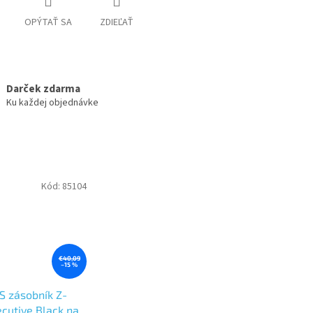
OPÝTAŤ SA
ZDIEĽAŤ
Darček zdarma
Ku každej objednávke
Kód:
85104
€40,09
–15 %
 zásobník Z-
cutive Black na