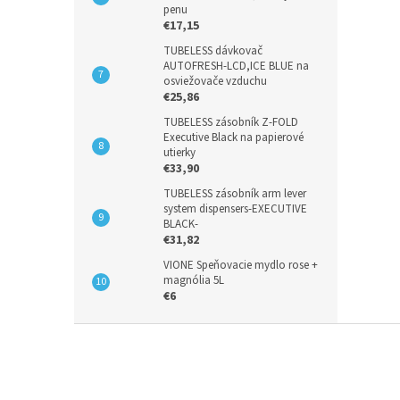
penu
€17,15
TUBELESS dávkovač
AUTOFRESH-LCD,ICE BLUE na
osviežovače vzduchu
€25,86
TUBELESS zásobník Z-FOLD
Executive Black na papierové
utierky
€33,90
TUBELESS zásobník arm lever
system dispensers-EXECUTIVE
BLACK-
€31,82
VIONE Speňovacie mydlo rose +
magnólia 5L
€6
Z
á
p
ä