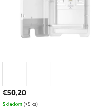
€50,20
Jednotková
Skladom
(>5 ks)
cena: