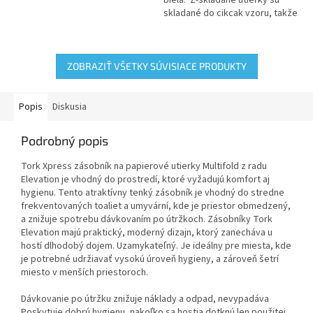
miest a poskytuje pohodlie aj
skladané do cikcak vzoru, takže
hygienu pre vašich hostí
sa dajú vyťahovať po jednom
kuse, čo ich robí vhodnými...
ZOBRAZIŤ VŠETKY SÚVISIACE PRODUKTY
Popis
Diskusia
Podrobný popis
Tork Xpress zásobník na papierové utierky Multifold z radu
Elevation je vhodný do prostredí, ktoré vyžadujú komfort aj
hygienu. Tento atraktívny tenký zásobník je vhodný do stredne
frekventovaných toaliet a umyvární, kde je priestor obmedzený,
a znižuje spotrebu dávkovaním po útržkoch. Zásobníky Tork
Elevation majú praktický, moderný dizajn, ktorý zanecháva u
hostí dlhodobý dojem. Uzamykateľný. Je ideálny pre miesta, kde
je potrebné udržiavať vysokú úroveň hygieny, a zároveň šetrí
miesto v menších priestoroch.
Dávkovanie po útržku znižuje náklady a odpad, nevypadáva
Poskytuje dobrú hygienu, nakoľko sa hostia dotknú len použitej