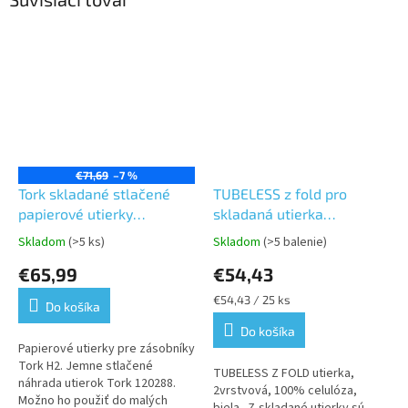
€71,69
–7 %
Tork skladané stlačené
TUBELESS z fold pro
papierové utierky
skladaná utierka
Interfold/Multifold,
2vrst.4250ks/kart. H2
Skladom
(>5 ks)
Skladom
(>5 balenie)
Priemerné
Priemerné
Advanced, jemné, biele,2
hodnotenie
hodnotenie
€65,99
€54,43
vrstvy,2400 ks v
produktu
produktu
kartóne,12 balíkov po
je
je
Jednotková
€54,43 / 25 ks
Do košíka
5,0
5,0
200ks-H2
cena:
z
z
Do košíka
5
5
Papierové utierky pre zásobníky
hviezdičiek.
hviezdičiek.
Tork H2. Jemne stlačené
TUBELESS Z FOLD utierka,
náhrada utierok Tork 120288.
2vrstvová, 100% celulóza,
Možno ho použiť do malých
biela. Z-skladané utierky sú