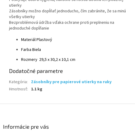
utierky
Zásobníky možno dopĺňať jednoducho, čím zabránite, že sa minú
všetky utierky
Bezproblémová údržba vďaka ochrane proti preplneniu na
jednoduché dopĺňanie
Materiál Plastový
Farba Biela
Rozmery 29,5 x 30,2 x 10,1 cm
Dodatočné parametre
Kategória
:
Zásobníky pre papierové utierky na ruky
Hmotnosť
:
1.1 kg
Z
á
p
ä
Informácie pre vás
t