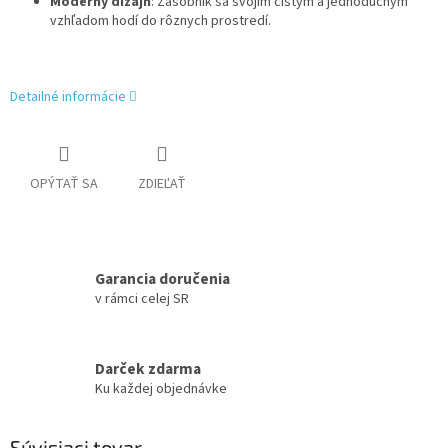
Moderný dizajn
: Zásobník sa svojím čistým a jednoduchým
vzhľadom hodí do rôznych prostredí.
Detailné informácie
OPÝTAŤ SA
ZDIEĽAŤ
Garancia doručenia
v rámci celej SR
Darček zdarma
Ku každej objednávke
Súvisiaci tovar