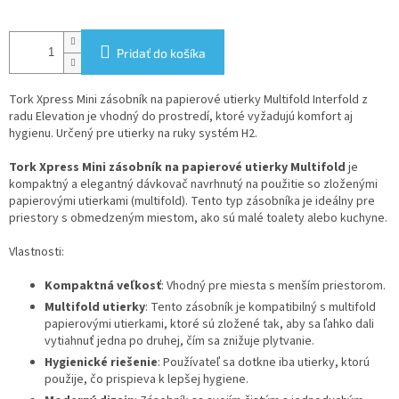
Pridať do košíka
Tork Xpress Mini zásobník na papierové utierky Multifold Interfold z
radu Elevation je vhodný do prostredí, ktoré vyžadujú komfort aj
hygienu. Určený pre utierky na ruky systém H2.
Tork Xpress Mini zásobník na papierové utierky Multifold
je
kompaktný a elegantný dávkovač navrhnutý na použitie so zloženými
papierovými utierkami (multifold). Tento typ zásobníka je ideálny pre
priestory s obmedzeným miestom, ako sú malé toalety alebo kuchyne.
Vlastnosti:
Kompaktná veľkosť
: Vhodný pre miesta s menším priestorom.
Multifold utierky
: Tento zásobník je kompatibilný s multifold
papierovými utierkami, ktoré sú zložené tak, aby sa ľahko dali
vytiahnuť jedna po druhej, čím sa znižuje plytvanie.
Hygienické riešenie
: Používateľ sa dotkne iba utierky, ktorú
použije, čo prispieva k lepšej hygiene.