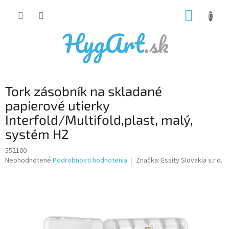
Prejsť
NÁKUP
na
obsah
KOŠÍK
Tork zásobník na skladané
papierové utierky
Interfold/Multifold,plast, malý,
systém H2
552100
Priemerné
Neohodnotené
Podrobnosti hodnotenia
Značka:
Essity Slovakia s.r.o.
hodnotenie
produktu
je
0,0
z
5
hviezdičiek.