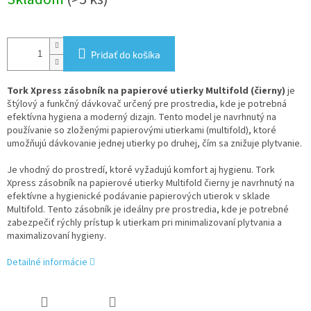
cena:
Pridať do košíka
Tork Xpress zásobník na papierové utierky Multifold (čierny)
je
štýlový a funkčný dávkovač určený pre prostredia, kde je potrebná
efektívna hygiena a moderný dizajn. Tento model je navrhnutý na
používanie so zloženými papierovými utierkami (multifold), ktoré
umožňujú dávkovanie jednej utierky po druhej, čím sa znižuje plytvanie.
Je vhodný do prostredí, ktoré vyžadujú komfort aj hygienu. Tork
Xpress zásobník na papierové utierky Multifold čierny je navrhnutý na
efektívne a hygienické podávanie papierových utierok v sklade
Multifold. Tento zásobník je ideálny pre prostredia, kde je potrebné
zabezpečiť rýchly prístup k utierkam pri minimalizovaní plytvania a
maximalizovaní hygieny.
Detailné informácie