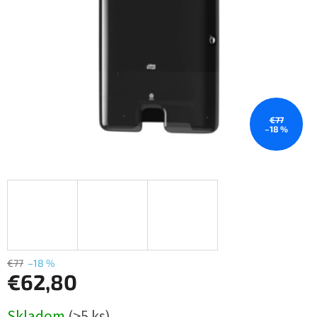
€77
–18 %
€77
–18 %
€62,80
Jednotková
Skladom
(>5 ks)