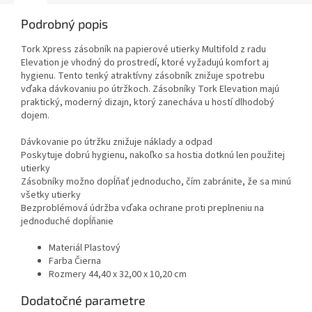
Podrobný popis
Tork Xpress zásobník na papierové utierky Multifold z radu
Elevation je vhodný do prostredí, ktoré vyžadujú komfort aj
hygienu. Tento tenký atraktívny zásobník znižuje spotrebu
vďaka dávkovaniu po útržkoch. Zásobníky Tork Elevation majú
praktický, moderný dizajn, ktorý zanecháva u hostí dlhodobý
dojem.
Dávkovanie po útržku znižuje náklady a odpad
Poskytuje dobrú hygienu, nakoľko sa hostia dotknú len použitej
utierky
Zásobníky možno dopĺňať jednoducho, čím zabránite, že sa minú
všetky utierky
Bezproblémová údržba vďaka ochrane proti preplneniu na
jednoduché dopĺňanie
Materiál Plastový
Farba Čierna
Rozmery 44,40 x 32,00 x 10,20 cm
Dodatočné parametre