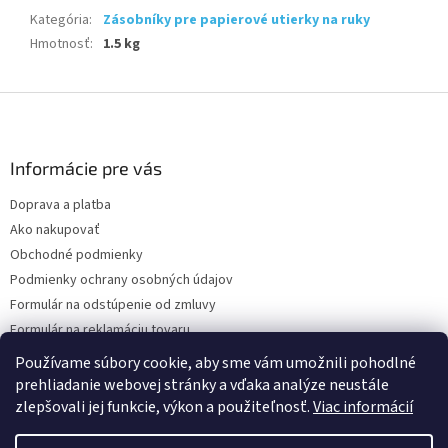
Kategória
:
Zásobníky pre papierové utierky na ruky
Hmotnosť
:
1.5 kg
Z
á
p
ä
Informácie pre vás
t
Doprava a platba
i
Ako nakupovať
e
Obchodné podmienky
Podmienky ochrany osobných údajov
Formulár na odstúpenie od zmluvy
Formulár na reklamáciu tovaru
Kontakty
Používame súbory cookie, aby sme vám umožnili pohodlné
prehliadanie webovej stránky a vďaka analýze neustále
zlepšovali jej funkcie, výkon a použiteľnosť.
Viac informácií
Vytvoril Shoptet