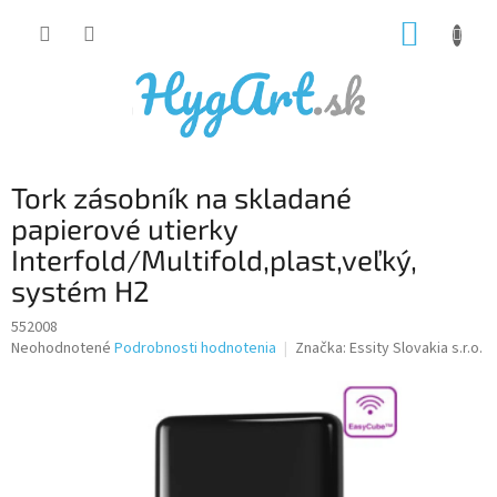
Prejsť
NÁKUP
na
obsah
KOŠÍK
Tork zásobník na skladané
papierové utierky
Interfold/Multifold,plast,veľký,
systém H2
552008
Priemerné
Neohodnotené
Podrobnosti hodnotenia
Značka:
Essity Slovakia s.r.o.
hodnotenie
produktu
je
0,0
z
5
hviezdičiek.