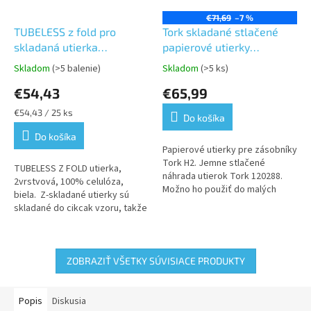
€71,69
–7 %
TUBELESS z fold pro
Tork skladané stlačené
skladaná utierka
papierové utierky
2vrst.4250ks/kart. H2
Interfold/Multifold,
Skladom
(>5 balenie)
Skladom
(>5 ks)
Priemerné
Priemerné
Advanced, jemné, biele,2
hodnotenie
hodnotenie
€54,43
€65,99
vrstvy,2400 ks v
produktu
produktu
kartóne,12 balíkov po
je
je
Jednotková
€54,43 / 25 ks
Do košíka
5,0
5,0
200ks-H2
cena:
z
z
Do košíka
5
5
Papierové utierky pre zásobníky
hviezdičiek.
hviezdičiek.
Tork H2. Jemne stlačené
TUBELESS Z FOLD utierka,
náhrada utierok Tork 120288.
2vrstvová, 100% celulóza,
Možno ho použiť do malých
biela. Z-skladané utierky sú
miest a poskytuje pohodlie aj
skladané do cikcak vzoru, takže
hygienu pre vašich hostí
sa dajú vyťahovať po jednom
kuse, čo ich robí vhodnými...
ZOBRAZIŤ VŠETKY SÚVISIACE PRODUKTY
Popis
Diskusia