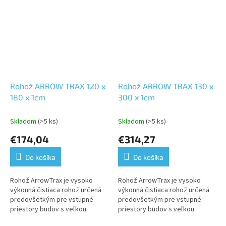
Rohož ARROW TRAX 120 x
Rohož ARROW TRAX 130 x
180 x 1cm
300 x 1cm
Skladom
(>5 ks)
Skladom
(>5 ks)
€174,04
€314,27
Do košíka
Do košíka
Rohož ArrowTrax je vysoko
Rohož ArrowTrax je vysoko
výkonná čistiaca rohož určená
výkonná čistiaca rohož určená
predovšetkým pre vstupné
predovšetkým pre vstupné
priestory budov s veľkou
priestory budov s veľkou
frekvenciou pohybu. Je
frekvenciou pohybu. Je