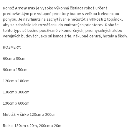
Rohož
ArrowTrax
je vysoko výkonná čistiaca rohož určená
predovšetkým pre vstupné priestory budov s veľkou frekvenciou
pohybu. Je navrhnutá na zachytávanie nečistôt a vlhkosti z topánok,
aby sa zabránilo ich roznášaniu do vnútorných priestorov. Rohože
tohto typu sú bežne používané v komerčných, priemyselných alebo
verejných budovách, ako sú kancelárie, nákupné centrá, hotely a školy.
ROZMERY:
60cm x 90cm
90cm x 150cm
120cm x 180cm
130cm x 300cm
130cm x 600cm
Metráž: v šírke 120cm a 200cm
Rolka: 130cm x 20m, 200cm x 20m