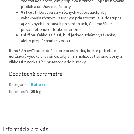
zadržal nečistoty, čím prispieva k zníženiu opotrebovania
podláh a udržiavaniu čistoty.
Veľkosti
: Dodáva sa v rôznych veľkostiach, aby
vyhovovala rôznym vstupným priestorom, a je dostupná
aj v rôznych farebných prevedeniach, čo umožňuje
prispôsobenie estetike interiéru.
Údržba
: Ľahko sa čistí, buď jednoduchým vysávaním,
alebo prepláchnutím vodou.
Rohož ArrowTrax je ideálna pre prostredia, kde je potrebné
udržiavať vysokú úroveň čistoty a minimalizovať šírenie špiny a
vlhkosti z vonkajších priestorov do budovy.
Dodatočné parametre
Kategória
:
Rohože
Hmotnosť
:
25 kg
Z
á
p
ä
Informácie pre vás