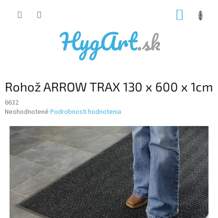
Prejsť
NÁKUP
na
obsah
KOŠÍK
Rohož ARROW TRAX 130 x 600 x 1cm
6632
Priemerné
Neohodnotené
Podrobnosti hodnotenia
hodnotenie
produktu
je
0,0
z
5
hviezdičiek.