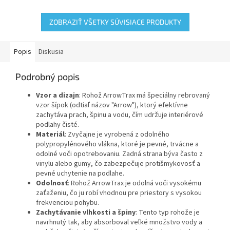
navrhnutá na zachytávanie
navrhnutá na zachytávanie
nečistôt a...
nečistôt a...
ZOBRAZIŤ VŠETKY SÚVISIACE PRODUKTY
Popis
Diskusia
Podrobný popis
Vzor a dizajn
: Rohož ArrowTrax má špeciálny rebrovaný
vzor šípok (odtiaľ názov "Arrow"), ktorý efektívne
zachytáva prach, špinu a vodu, čím udržuje interiérové
podlahy čisté.
Materiál
: Zvyčajne je vyrobená z odolného
polypropylénového vlákna, ktoré je pevné, trvácne a
odolné voči opotrebovaniu. Zadná strana býva často z
vinylu alebo gumy, čo zabezpečuje protišmykovosť a
pevné uchytenie na podlahe.
Odolnosť
: Rohož ArrowTrax je odolná voči vysokému
zaťaženiu, čo ju robí vhodnou pre priestory s vysokou
frekvenciou pohybu.
Zachytávanie vlhkosti a špiny
: Tento typ rohože je
navrhnutý tak, aby absorboval veľké množstvo vody a