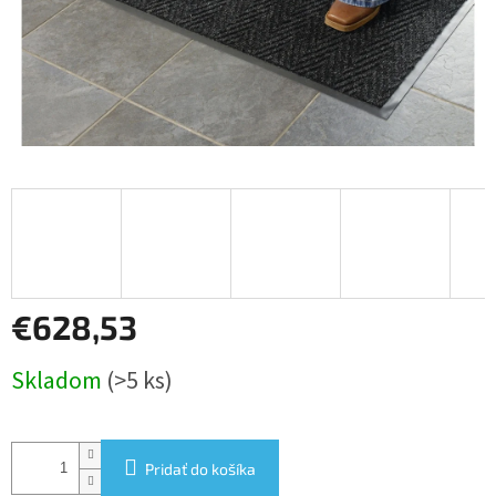
€628,53
Jednotková
Skladom
(>5 ks)
cena:
Pridať do košíka