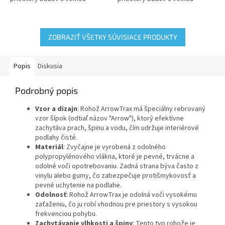
frekvenciou pohybu. Je
frekvenciou pohybu. Je
navrhnutá na zachytávanie
navrhnutá na zachytávanie
nečistôt a...
nečistôt a...
ZOBRAZIŤ VŠETKY SÚVISIACE PRODUKTY
Popis
Diskusia
Podrobný popis
Vzor a dizajn
: Rohož ArrowTrax má špeciálny rebrovaný
vzor šípok (odtiaľ názov "Arrow"), ktorý efektívne
zachytáva prach, špinu a vodu, čím udržuje interiérové
podlahy čisté.
Materiál
: Zvyčajne je vyrobená z odolného
polypropylénového vlákna, ktoré je pevné, trvácne a
odolné voči opotrebovaniu. Zadná strana býva často z
vinylu alebo gumy, čo zabezpečuje protišmykovosť a
pevné uchytenie na podlahe.
Odolnosť
: Rohož ArrowTrax je odolná voči vysokému
zaťaženiu, čo ju robí vhodnou pre priestory s vysokou
frekvenciou pohybu.
Zachytávanie vlhkosti a špiny
: Tento typ rohože je