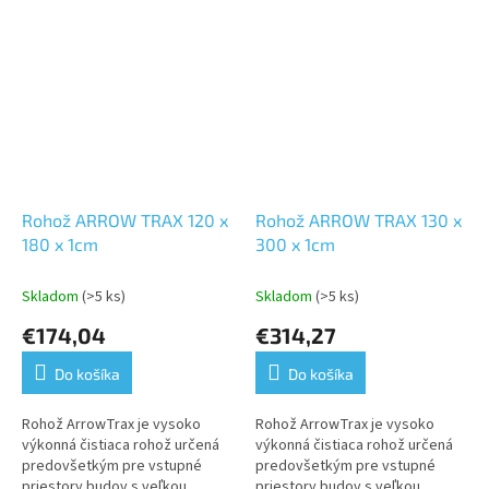
Rohož ARROW TRAX 120 x
Rohož ARROW TRAX 130 x
180 x 1cm
300 x 1cm
Skladom
(>5 ks)
Skladom
(>5 ks)
€174,04
€314,27
Do košíka
Do košíka
Rohož ArrowTrax je vysoko
Rohož ArrowTrax je vysoko
výkonná čistiaca rohož určená
výkonná čistiaca rohož určená
predovšetkým pre vstupné
predovšetkým pre vstupné
priestory budov s veľkou
priestory budov s veľkou