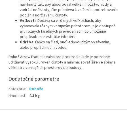
navrhnutý tak, aby absorboval veľké množstvo vody a
zadržal nečistoty, čím prispieva k zníženiu opotrebovania
podláh a udržiavaniu čistoty.
Veľkosti
: Dodáva sa v rôznych veľkostiach, aby
vyhovovala rôznym vstupným priestorom, a je dostupná
aj v rôznych farebných prevedeniach, čo umožňuje
prispôsobenie estetike interiéru.
Údržba
: Ľahko sa čistí, buď jednoduchým vysávaním,
alebo prepláchnutím vodou.
Rohož ArrowTrax je ideálna pre prostredia, kde je potrebné
udržiavať vysokú úroveň čistoty a minimalizovať šírenie špiny a
vlhkosti z vonkajších priestorov do budovy.
Dodatočné parametre
Kategória
:
Rohože
Hmotnosť
:
4.3 kg
Z
á
p