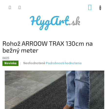
Prejsť
NÁKUP
na
obsah
KOŠÍK
Rohož ARROOW TRAX 130cm na
bežný meter
6635
Priemerné
Neohodnotené
Podrobnosti hodnotenia
Novinka
hodnotenie
produktu
je
0,0
z
5
hviezdičiek.