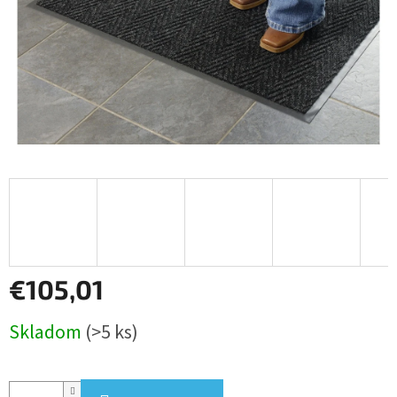
€105,01
Jednotková
Skladom
(>5 ks)
cena: