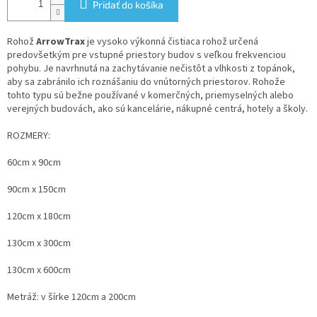
Pridať do košíka
Rohož
ArrowTrax
je vysoko výkonná čistiaca rohož určená
predovšetkým pre vstupné priestory budov s veľkou frekvenciou
pohybu. Je navrhnutá na zachytávanie nečistôt a vlhkosti z topánok,
aby sa zabránilo ich roznášaniu do vnútorných priestorov. Rohože
tohto typu sú bežne používané v komerčných, priemyselných alebo
verejných budovách, ako sú kancelárie, nákupné centrá, hotely a školy.
ROZMERY:
60cm x 90cm
90cm x 150cm
120cm x 180cm
130cm x 300cm
130cm x 600cm
Metráž: v šírke 120cm a 200cm