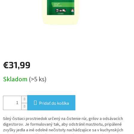
€31,99
Jednotková
Skladom
(>5 ks)
cena:
Pridať do košíka
Silný čistiaci prostriedok určený na čistenie rúr, grilov a odsávacích
digestorov. Je formulovaný tak, aby odstránil mastnotu, pripálené
zvyšky jedla a iné odolné nečistoty nachádzajúce sa v kuchynských