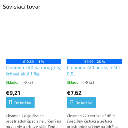
Súvisiaci tovar
€10,39
–11 %
€9,99
–23 %
Cleamen 240 na rúry, grily,
Cleamen 220 nerez, leštič
krbové sklá 1,1kg
0,5l
Skladom
(>5 ks)
Skladom
(>5 ks)
Priemerné
Priemerné
hodnotenie
hodnotenie
€9,21
€7,62
produktu
produktu
je
je
Do košíka
Do košíka
5,0
5,0
z
z
5
5
Cleamen 240 je čistiaci
Cleamen 220 Nerez Leštič je
hviezdičiek.
hviezdičiek.
prostriedok špeciálne určený na
špeciálny čistiaci a leštiaci
rúry, grily a krbové sklá. Tento
prostriedok určený na údržbu