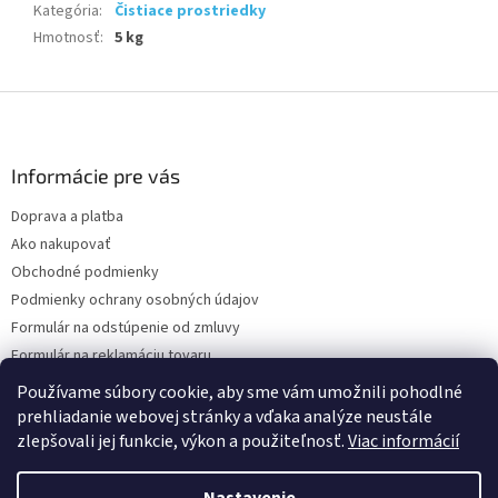
Kategória
:
Čistiace prostriedky
Hmotnosť
:
5 kg
Z
á
p
ä
Informácie pre vás
t
Doprava a platba
i
Ako nakupovať
e
Obchodné podmienky
Podmienky ochrany osobných údajov
Formulár na odstúpenie od zmluvy
Formulár na reklamáciu tovaru
Kontakty
Používame súbory cookie, aby sme vám umožnili pohodlné
prehliadanie webovej stránky a vďaka analýze neustále
zlepšovali jej funkcie, výkon a použiteľnosť.
Viac informácií
Vytvoril Shoptet