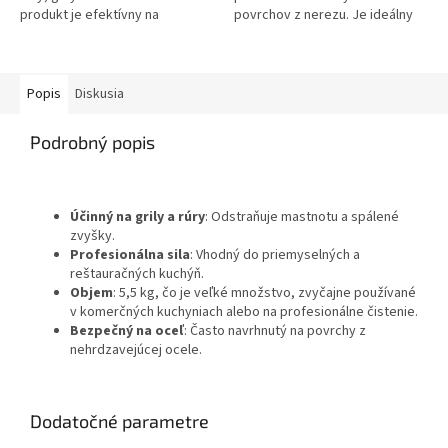
produkt je efektívny na
povrchov z nerezu. Je ideálny
odstraňovanie mastnoty,
pre profesionálne aj domáce
pripálenín a iných silných
použitie, kde sa vyžaduje...
nečistôt,...
Popis
Diskusia
Podrobný popis
Účinný na grily a rúry
: Odstraňuje mastnotu a spálené
zvyšky.
Profesionálna sila
: Vhodný do priemyselných a
reštauračných kuchýň.
Objem
: 5,5 kg, čo je veľké množstvo, zvyčajne používané
v komerčných kuchyniach alebo na profesionálne čistenie.
Bezpečný na oceľ
: Často navrhnutý na povrchy z
nehrdzavejúcej ocele.
Dodatočné parametre