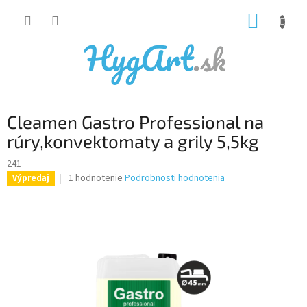
Prejsť
NÁKUP
na
obsah
KOŠÍK
Cleamen Gastro Professional na
rúry,konvektomaty a grily 5,5kg
241
Priemerné
1 hodnotenie
Podrobnosti hodnotenia
Výpredaj
hodnotenie
produktu
je
5,0
z
5
hviezdičiek.