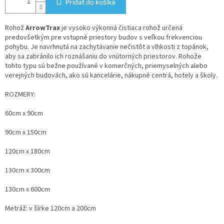
Pridať do košíka
Rohož
ArrowTrax
je vysoko výkonná čistiaca rohož určená
predovšetkým pre vstupné priestory budov s veľkou frekvenciou
pohybu. Je navrhnutá na zachytávanie nečistôt a vlhkosti z topánok,
aby sa zabránilo ich roznášaniu do vnútorných priestorov. Rohože
tohto typu sú bežne používané v komerčných, priemyselných alebo
verejných budovách, ako sú kancelárie, nákupné centrá, hotely a školy.
ROZMERY:
60cm x 90cm
90cm x 150cm
120cm x 180cm
130cm x 300cm
130cm x 600cm
Metráž: v šírke 120cm a 200cm