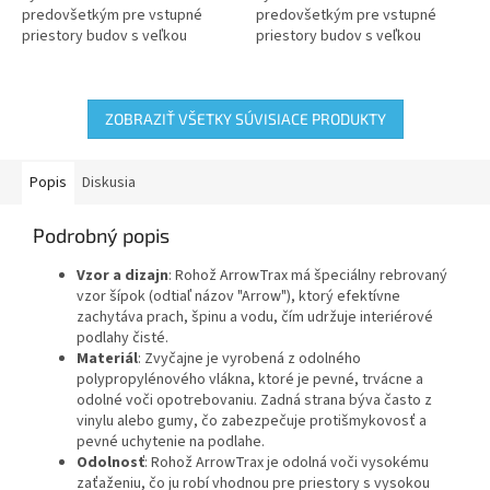
predovšetkým pre vstupné
predovšetkým pre vstupné
priestory budov s veľkou
priestory budov s veľkou
frekvenciou pohybu. Je
frekvenciou pohybu. Je
navrhnutá na zachytávanie
navrhnutá na zachytávanie
nečistôt a...
nečistôt a...
ZOBRAZIŤ VŠETKY SÚVISIACE PRODUKTY
Popis
Diskusia
Podrobný popis
Vzor a dizajn
: Rohož ArrowTrax má špeciálny rebrovaný
vzor šípok (odtiaľ názov "Arrow"), ktorý efektívne
zachytáva prach, špinu a vodu, čím udržuje interiérové
podlahy čisté.
Materiál
: Zvyčajne je vyrobená z odolného
polypropylénového vlákna, ktoré je pevné, trvácne a
odolné voči opotrebovaniu. Zadná strana býva často z
vinylu alebo gumy, čo zabezpečuje protišmykovosť a
pevné uchytenie na podlahe.
Odolnosť
: Rohož ArrowTrax je odolná voči vysokému
zaťaženiu, čo ju robí vhodnou pre priestory s vysokou