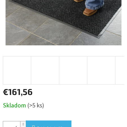
€161,56
Jednotková
Skladom
(>5 ks)
cena: