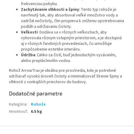
frekvenciou pohybu.
Zachytávanie vlhkosti a špiny
: Tento typ rohože je
navrhnutý tak, aby absorboval veľké množstvo vody a
zadržal nečistoty, čím prispieva k zníženiu opotrebovania
podláh a udržiavaniu čistoty.
Veľkosti
: Dodáva sa v rôznych veľkostiach, aby
vyhovovala rôznym vstupným priestorom, a je dostupná
aj v rôznych farebných prevedeniach, čo umožňuje
prispôsobenie estetike interiéru.
Údržba
: Ľahko sa čistí, buď jednoduchým vysávaním,
alebo prepláchnutím vodou.
Rohož ArrowTrax je ideálna pre prostredia, kde je potrebné
udržiavať vysokú úroveň čistoty a minimalizovať šírenie špiny a
vlhkosti z vonkajších priestorov do budovy.
Dodatočné parametre
Kategória
:
Rohože
Hmotnosť
:
6.5 kg
Z