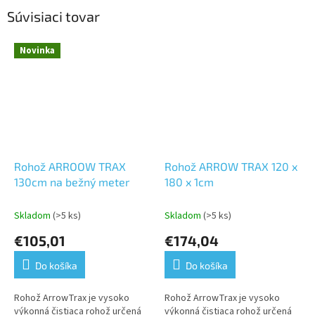
Súvisiaci tovar
Novinka
Rohož ARROOW TRAX
Rohož ARROW TRAX 120 x
130cm na bežný meter
180 x 1cm
Skladom
(>5 ks)
Skladom
(>5 ks)
€105,01
€174,04
Do košíka
Do košíka
Rohož ArrowTrax je vysoko
Rohož ArrowTrax je vysoko
výkonná čistiaca rohož určená
výkonná čistiaca rohož určená