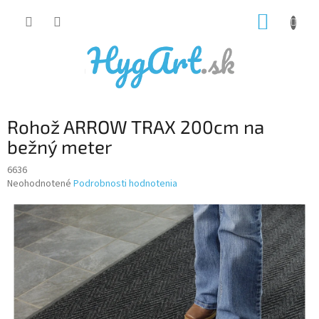
Prejsť
NÁKUP
na
obsah
KOŠÍK
Rohož ARROW TRAX 200cm na
bežný meter
6636
Priemerné
Neohodnotené
Podrobnosti hodnotenia
hodnotenie
produktu
je
0,0
z
5
hviezdičiek.