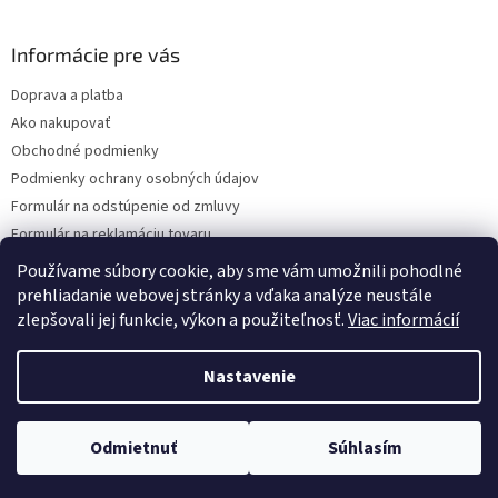
á
p
ä
Informácie pre vás
t
Doprava a platba
i
Ako nakupovať
e
Obchodné podmienky
Podmienky ochrany osobných údajov
Formulár na odstúpenie od zmluvy
Formulár na reklamáciu tovaru
Kontakty
Používame súbory cookie, aby sme vám umožnili pohodlné
prehliadanie webovej stránky a vďaka analýze neustále
zlepšovali jej funkcie, výkon a použiteľnosť.
Viac informácií
Vytvoril Shoptet
Nastavenie
Copyright 2026
www.hygart.sk
. Všetky práva vyhradené.
Upraviť
Odmietnuť
Súhlasím
nastavenie cookies