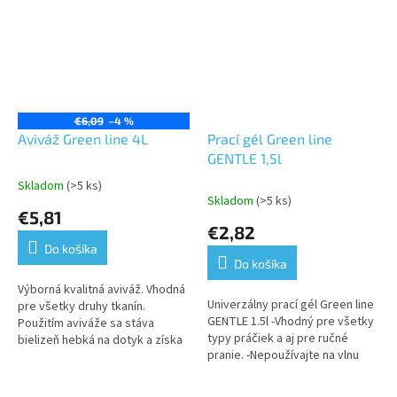
€6,09
–4 %
Aviváž Green line 4L
Prací gél Green line
GENTLE 1,5l
Skladom
(>5 ks)
Priemerné
Skladom
(>5 ks)
hodnotenie
€5,81
produktu
€2,82
je
Do košíka
5,0
Do košíka
z
5
Výborná kvalitná aviváž. Vhodná
Univerzálny prací gél Green line
hviezdičiek.
pre všetky druhy tkanín.
GENTLE 1.5l -Vhodný pre všetky
Použitím aviváže sa stáva
typy práčiek a aj pre ručné
bielizeň hebká na dotyk a získa
pranie. -Nepoužívajte na vlnu
mäkkosť
alebo hedváb. -Neobsahuje
fosfáty.