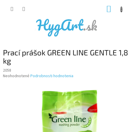
Prejsť
NÁKUP
na
obsah
KOŠÍK
Prací prášok GREEN LINE GENTLE 1,8
kg
2058
Priemerné
Neohodnotené
Podrobnosti hodnotenia
hodnotenie
produktu
je
0,0
z
5
hviezdičiek.