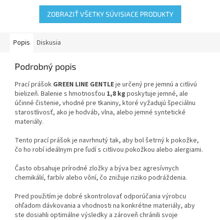
ZOBRAZIŤ VŠETKY SÚVISIACE PRODUKTY
Popis
Diskusia
Podrobný popis
Prací prášok
GREEN LINE GENTLE
je určený pre jemnú a citlivú
bielizeň. Balenie s hmotnosťou
1,8 kg
poskytuje jemné, ale
účinné čistenie, vhodné pre tkaniny, ktoré vyžadujú špeciálnu
starostlivosť, ako je hodváb, vlna, alebo jemné syntetické
materiály.
Tento prací prášok je navrhnutý tak, aby bol šetrný k pokožke,
čo ho robí ideálnym pre ľudí s citlivou pokožkou alebo alergiami.
Často obsahuje prírodné zložky a býva bez agresívnych
chemikálií, farbív alebo vôní, čo znižuje riziko podráždenia.
Pred použitím je dobré skontrolovať odporúčania výrobcu
ohľadom dávkovania a vhodnosti na konkrétne materiály, aby
ste dosiahli optimálne výsledky a zároveň chránili svoje