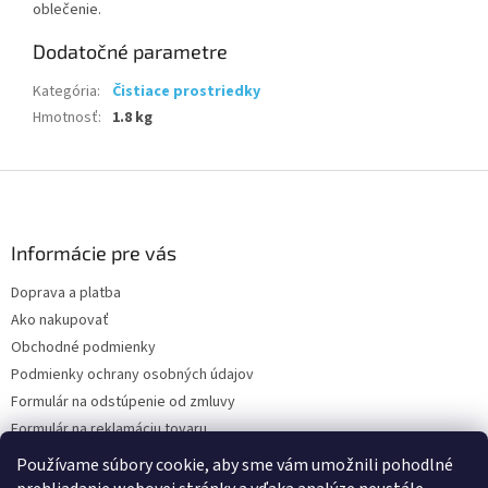
oblečenie.
Dodatočné parametre
Kategória
:
Čistiace prostriedky
Hmotnosť
:
1.8 kg
Z
á
p
ä
Informácie pre vás
t
Doprava a platba
i
Ako nakupovať
e
Obchodné podmienky
Podmienky ochrany osobných údajov
Formulár na odstúpenie od zmluvy
Formulár na reklamáciu tovaru
Kontakty
Používame súbory cookie, aby sme vám umožnili pohodlné