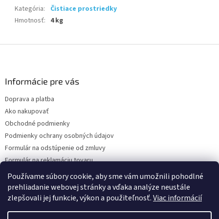
Kategória
:
Čistiace prostriedky
Hmotnosť
:
4 kg
Z
á
p
ä
Informácie pre vás
t
Doprava a platba
i
Ako nakupovať
e
Obchodné podmienky
Podmienky ochrany osobných údajov
Formulár na odstúpenie od zmluvy
Formulár na reklamáciu tovaru
Kontakty
Používame súbory cookie, aby sme vám umožnili pohodlné
prehliadanie webovej stránky a vďaka analýze neustále
zlepšovali jej funkcie, výkon a použiteľnosť.
Viac informácií
Vytvoril Shoptet