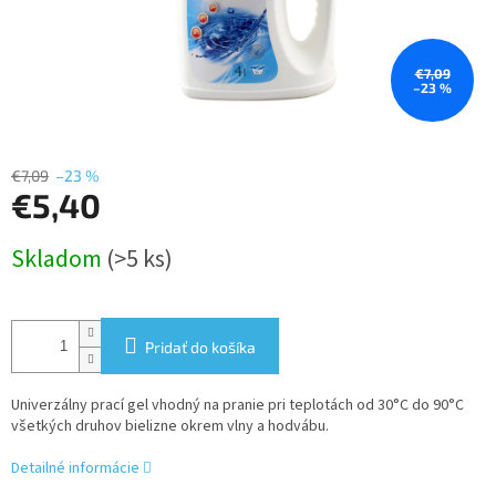
€7,09
–23 %
€7,09
–23 %
€5,40
Jednotková
Skladom
(>5 ks)
cena:
Pridať do košíka
Univerzálny prací gel vhodný na pranie pri teplotách od 30°C do 90°C
všetkých druhov bielizne okrem vlny a hodvábu.
Detailné informácie