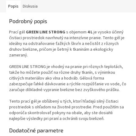
Popis
Diskusia
Podrobný popis
Prací gél
GREEN LINE STRONG
s objemom
4 L
je vysoko účinný
čistiaci prostriedok navrhnutý na intenzívne pranie. Tento gél je
ideálny na odstraňovanie ťažkých škvŕn a nečistôt z rôznych
druhov bielizne, pričom je šetrný k tkaninám a ekologicky
zameraný.
GREEN LINE STRONG je vhodný na pranie pri rôznych teplotách,
takže ho môžete použiť na rôzne druhy tkanín, s výnimkou
citlivých materiálov ako vlna a hodváb. Gélová forma
zabezpečuje ľahké dávkovanie a rýchle rozpúšťanie vo vode, čo
zaručuje dôkladné vypranie bielizne bez zvyškového prášku.
Tento prací gél je obľúbený u tých, ktorí hľadajú silný čistiaci
prostriedok s ohľadom na životné prostredie. Pred použitím sa
odporúča skontrolovať pokyny na obale, aby ste dosiahli
najlepšie výsledky pri praní a ochránili svoju bielizeň.
Dodatočné parametre