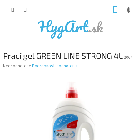
Prejsť
NÁKUP
na
obsah
KOŠÍK
Prací gel GREEN LINE STRONG 4L
2064
Priemerné
Neohodnotené
Podrobnosti hodnotenia
hodnotenie
produktu
je
0,0
z
5
hviezdičiek.