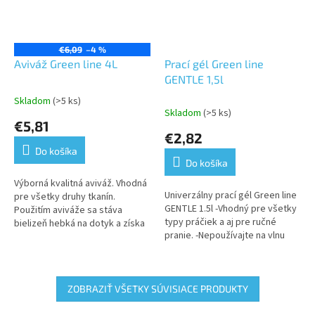
€6,09
–4 %
Aviváž Green line 4L
Prací gél Green line
GENTLE 1,5l
Skladom
(>5 ks)
Priemerné
Skladom
(>5 ks)
hodnotenie
€5,81
produktu
€2,82
je
Do košíka
5,0
Do košíka
z
5
Výborná kvalitná aviváž. Vhodná
Univerzálny prací gél Green line
hviezdičiek.
pre všetky druhy tkanín.
GENTLE 1.5l -Vhodný pre všetky
Použitím aviváže sa stáva
typy práčiek a aj pre ručné
bielizeň hebká na dotyk a získa
pranie. -Nepoužívajte na vlnu
mäkkosť
alebo hedváb. -Neobsahuje
fosfáty.
ZOBRAZIŤ VŠETKY SÚVISIACE PRODUKTY