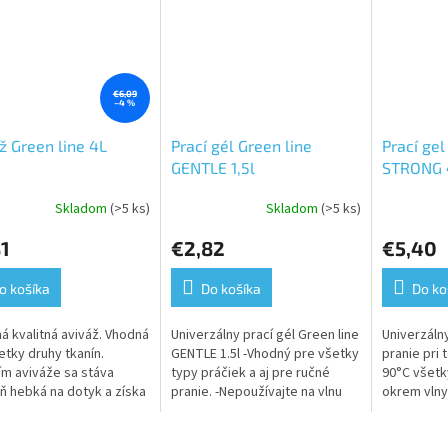
€6,09
–4 %
ž Green line 4L
Prací gél Green line
Prací ge
GENTLE 1,5l
STRONG 
Skladom
(>5 ks)
Skladom
(>5 ks)
erné
tenie
1
€2,82
€5,40
ktu
o košíka
Do košíka
Do ko
á kvalitná aviváž. Vhodná
Univerzálny prací gél Green line
Univerzáln
ičiek.
etky druhy tkanín.
GENTLE 1.5l -Vhodný pre všetky
pranie pri 
ím aviváže sa stáva
typy práčiek a aj pre ručné
90°C všetk
eň hebká na dotyk a získa
pranie. -Nepoužívajte na vlnu
okrem vlny
sť
alebo hedváb. -Neobsahuje
fosfáty.