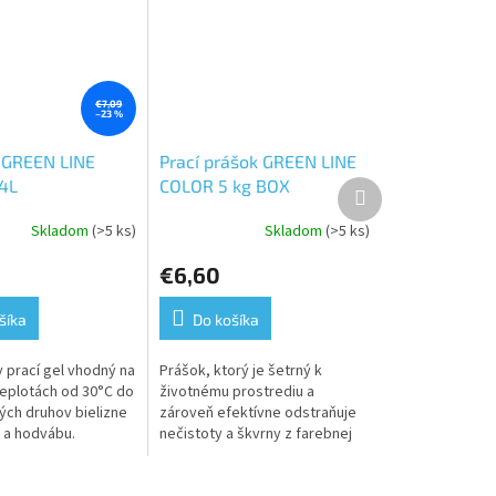
€7,09
–23 %
l GREEN LINE
Prací prášok GREEN LINE
4L
COLOR 5 kg BOX
Ďalší
produkt
Skladom
(>5 ks)
Skladom
(>5 ks)
Priemerné
hodnotenie
€6,60
produktu
je
5,0
šíka
Do košíka
z
5
y prací gel vhodný na
Prášok, ktorý je šetrný k
hviezdičiek.
teplotách od 30°C do
životnému prostrediu a
ých druhov bielizne
zároveň efektívne odstraňuje
 a hodvábu.
nečistoty a škvrny z farebnej
bielizne. Univerzálny prací
prášok GREEN LINE...