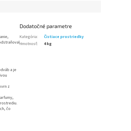
Dodatočné parametre
anie,
Kategória
:
Čistiace prostriedky
 odstraňoval
Hmotnosť
:
4 kg
odváb a je
livou
kvrn z
parfumy,
rostrediu.
ách, čo