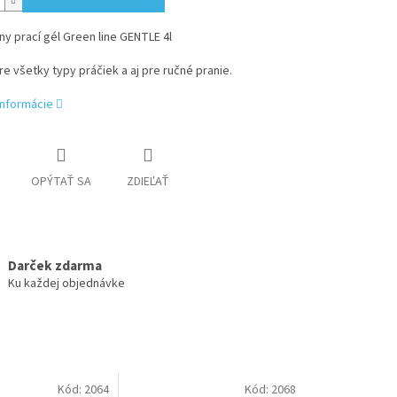
ny prací gél Green line GENTLE 4l
e všetky typy práčiek a aj pre ručné pranie.
informácie
OPÝTAŤ SA
ZDIEĽAŤ
Darček zdarma
Ku každej objednávke
Kód:
2064
Kód:
2068