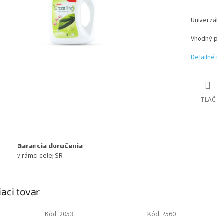
Univerzál
Vhodný pr
Detailné 
TLAČ
Garancia doručenia
v rámci celej SR
iaci tovar
Kód:
2053
Kód:
2560