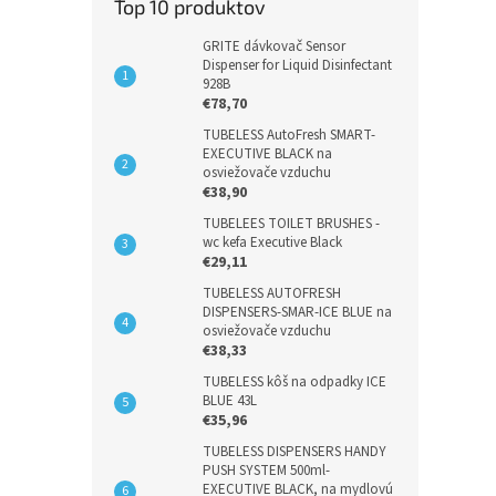
Top 10 produktov
GRITE dávkovač Sensor
Dispenser for Liquid Disinfectant
928B
€78,70
TUBELESS AutoFresh SMART-
EXECUTIVE BLACK na
osviežovače vzduchu
€38,90
TUBELEES TOILET BRUSHES -
wc kefa Executive Black
€29,11
TUBELESS AUTOFRESH
DISPENSERS-SMAR-ICE BLUE na
osviežovače vzduchu
€38,33
TUBELESS kôš na odpadky ICE
BLUE 43L
€35,96
TUBELESS DISPENSERS HANDY
PUSH SYSTEM 500ml-
EXECUTIVE BLACK, na mydlovú