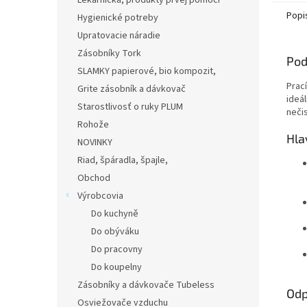
Lekárnička, produkty prvej pomoci
Popi
Hygienické potreby
Upratovacie náradie
Zásobníky Tork
Pod
SLAMKY papierové, bio kompozit,
Prac
Grite zásobník a dávkovač
ideál
Starostlivosť o ruky PLUM
nečis
Rohože
Hla
NOVINKY
Riad, špáradla, špajle,
Obchod
Výrobcovia
Do kuchyně
Do obýváku
Do pracovny
Do koupelny
Zásobníky a dávkovače Tubeless
Odp
Osviežovače vzduchu