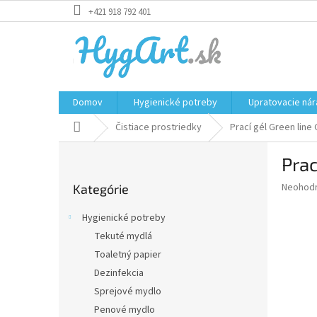
Prejsť
+421 918 792 401
na
obsah
Domov
Hygienické potreby
Upratovacie nár
Domov
Čistiace prostriedky
Prací gél Green line
B
Prac
o
Preskočiť
č
Priemer
Neohod
Kategórie
kategórie
n
hodnote
ý
produkt
Hygienické potreby
p
je
Tekuté mydlá
0,0
a
z
Toaletný papier
n
5
e
Dezinfekcia
hviezdič
l
Sprejové mydlo
Penové mydlo