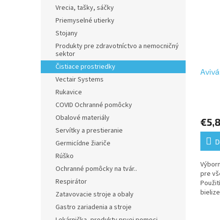
Vrecia, tašky, sáčky
Priemyselné utierky
Stojany
Produkty pre zdravotníctvo a nemocničný
sektor
Čistiace prostriedky
Avivá
Vectair Systems
Rukavice
Priem
COVID Ochranné pomôcky
hodno
Obalové materiály
€5,8
produ
Servítky a prestieranie
je
5,0
D
Germicídne žiariče
z
Rúško
5
Výborn
Ochranné pomôcky na tvár..
hviezd
pre vš
Respirátor
Použit
bieliz
Zatavovacie stroje a obaly
mäkko
Gastro zariadenia a stroje