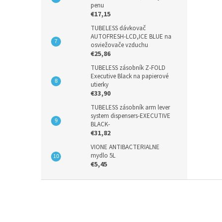
penu
€17,15
TUBELESS dávkovač
AUTOFRESH-LCD,ICE BLUE na
osviežovače vzduchu
€25,86
TUBELESS zásobník Z-FOLD
Executive Black na papierové
utierky
€33,90
TUBELESS zásobník arm lever
system dispensers-EXECUTIVE
BLACK-
€31,82
VIONE ANTIBACTERIALNE
mydlo 5L
€5,45
Z
á
p
ä