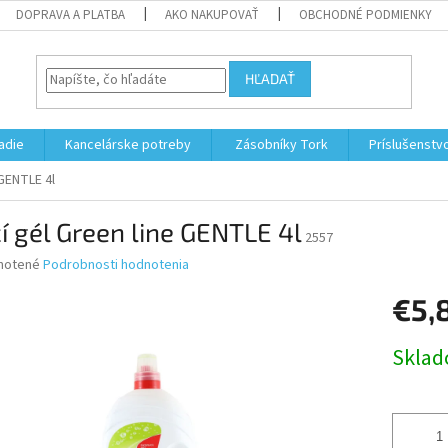
DOPRAVA A PLATBA
AKO NAKUPOVAŤ
OBCHODNÉ PODMIENKY
HĽADAŤ
adie
Kancelárske potreby
Zásobníky Tork
Príslušenstv
 GENTLE 4l
í gél Green line GENTLE 4l
2557
né
notené
Podrobnosti hodnotenia
nie
€5,
u
Jednotk
Skla
cena:
iek.