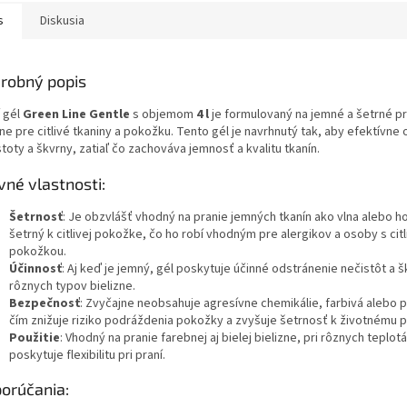
s
Diskusia
robný popis
í gél
Green Line Gentle
s objemom
4 l
je formulovaný na jemné a šetrné pr
ne pre citlivé tkaniny a pokožku. Tento gél je navrhnutý tak, aby efektívne
toty a škvrny, zatiaľ čo zachováva jemnosť a kvalitu tkanín.
vné vlastnosti:
Šetrnosť
: Je obzvlášť vhodný na pranie jemných tkanín ako vlna alebo h
šetrný k citlivej pokožke, čo ho robí vhodným pre alergikov a osoby s cit
pokožkou.
Účinnosť
: Aj keď je jemný, gél poskytuje účinné odstránenie nečistôt a š
rôznych typov bielizne.
Bezpečnosť
: Zvyčajne neobsahuje agresívne chemikálie, farbivá alebo 
čím znižuje riziko podráždenia pokožky a zvyšuje šetrnosť k životnému p
Použitie
: Vhodný na pranie farebnej aj bielej bielizne, pri rôznych teplot
poskytuje flexibilitu pri praní.
orúčania: