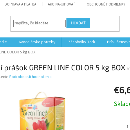
DOPRAVA A PLATBA
AKO NAKUPOVAŤ
OBCHODNÉ PODMIENKY
HĽADAŤ
adie
Kancelárske potreby
Zásobníky Tork
Príslušenstv
LINE COLOR 5 kg BOX
cí prášok GREEN LINE COLOR 5 kg BOX
2
né
tenie
Podrobnosti hodnotenia
nie
€6,
u
Jednotk
Skla
cena:
iek.