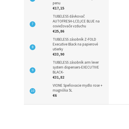
penu
€17,15
TUBELESS dávkovač
AUTOFRESH-LCD,ICE BLUE na
osviežovače vzduchu
€25,86
TUBELESS zásobník Z-FOLD
Executive Black na papierové
utierky
€33,90
TUBELESS zásobník arm lever
system dispensers-EXECUTIVE
BLACK-
€31,82
VIONE Speňovacie mydlo rose +
magnólia 5L
€6
Z
á
p
ä