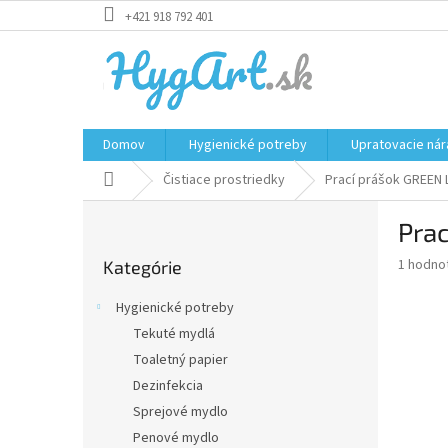
Prejsť
+421 918 792 401
na
obsah
Domov
Hygienické potreby
Upratovacie nár
Domov
Čistiace prostriedky
Prací prášok GREEN 
B
Pra
o
Preskočiť
č
Priemer
1 hodno
Kategórie
kategórie
n
hodnote
ý
produkt
Hygienické potreby
p
je
Tekuté mydlá
5,0
a
z
Toaletný papier
n
5
e
Dezinfekcia
hviezdič
l
Sprejové mydlo
Penové mydlo