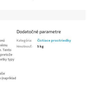
hodvábu. Balenie: 5kil
Dodatočné parametre
ebnú
Kategória
:
Čistiace prostriedky
tnému
Hmotnosť
:
5 kg
e. Tento
, pretože
šetky typy
vaše
 (napríklad