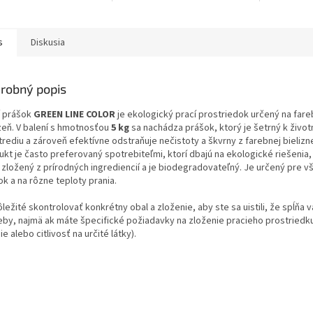
sť
s
Diskusia
robný popis
í prášok
GREEN LINE COLOR
je ekologický prací prostriedok určený na far
izeň. V balení s hmotnosťou
5 kg
sa nachádza prášok, ktorý je šetrný k živo
trediu a zároveň efektívne odstraňuje nečistoty a škvrny z farebnej bielizn
ukt je často preferovaný spotrebiteľmi, ktorí dbajú na ekologické riešenia
 zložený z prírodných ingrediencií a je biodegradovateľný. Je určený pre v
k a na rôzne teploty prania.
ležité skontrolovať konkrétny obal a zloženie, aby ste sa uistili, že spĺňa 
eby, najmä ak máte špecifické požiadavky na zloženie pracieho prostriedku
ie alebo citlivosť na určité látky).