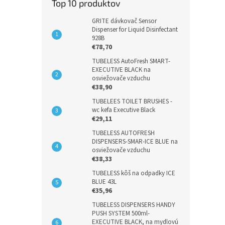
Top 10 produktov
GRITE dávkovač Sensor
Dispenser for Liquid Disinfectant
928B
€78,70
TUBELESS AutoFresh SMART-
EXECUTIVE BLACK na
osviežovače vzduchu
€38,90
TUBELEES TOILET BRUSHES -
wc kefa Executive Black
€29,11
TUBELESS AUTOFRESH
DISPENSERS-SMAR-ICE BLUE na
osviežovače vzduchu
€38,33
TUBELESS kôš na odpadky ICE
BLUE 43L
€35,96
TUBELESS DISPENSERS HANDY
PUSH SYSTEM 500ml-
EXECUTIVE BLACK, na mydlovú