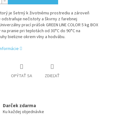
torý je šetrný k životnému prostrediu a zároveň
 odstraňuje nečistoty a škvrny z farebnej
Univerzálny prací prášok GREEN LINE COLOR 5 kg BOX
 na pranie pri teplotách od 30°C do 90°C na
uhy bielizne okrem vlny a hodvábu.
informácie
OPÝTAŤ SA
ZDIEĽAŤ
Darček zdarma
Ku každej objednávke