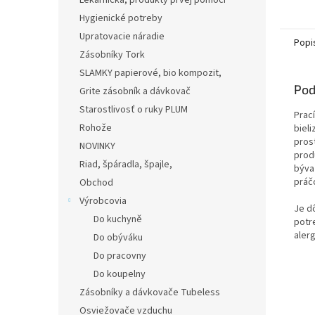
Lekárnička, produkty prvej pomoci
mäkko
Hygienické potreby
Upratovacie náradie
Popi
Zásobníky Tork
SLAMKY papierové, bio kompozit,
Pod
Grite zásobník a dávkovač
Starostlivosť o ruky PLUM
Prac
Rohože
biel
pros
NOVINKY
prod
Riad, špáradla, špajle,
býva
práčo
Obchod
Výrobcovia
Je dô
Do kuchyně
potr
alerg
Do obýváku
Do pracovny
Do koupelny
Zásobníky a dávkovače Tubeless
Osviežovače vzduchu