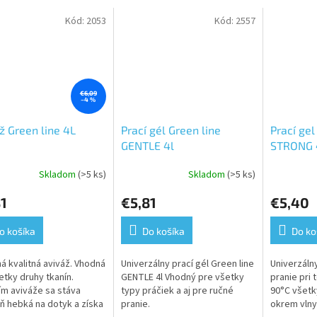
Kód:
2053
Kód:
2557
€6,09
–4 %
ž Green line 4L
Prací gél Green line
Prací ge
GENTLE 4l
STRONG 
Skladom
(>5 ks)
Skladom
(>5 ks)
erné
tenie
1
€5,81
€5,40
ktu
o košíka
Do košíka
Do ko
á kvalitná aviváž. Vhodná
Univerzálny prací gél Green line
Univerzáln
ičiek.
etky druhy tkanín.
GENTLE 4l Vhodný pre všetky
pranie pri 
ím aviváže sa stáva
typy práčiek a aj pre ručné
90°C všetk
eň hebká na dotyk a získa
pranie.
okrem vlny