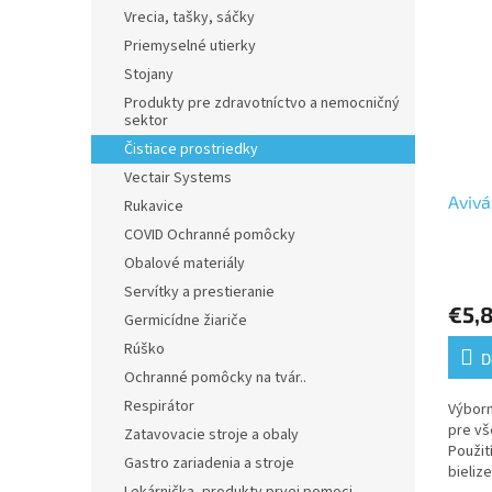
Vrecia, tašky, sáčky
Priemyselné utierky
Stojany
Produkty pre zdravotníctvo a nemocničný
sektor
Čistiace prostriedky
Vectair Systems
Avivá
Rukavice
COVID Ochranné pomôcky
Obalové materiály
Priem
Servítky a prestieranie
hodno
€5,8
produ
Germicídne žiariče
je
Rúško
5,0
D
Ochranné pomôcky na tvár..
z
5
Respirátor
Výborn
hviezd
pre vš
Zatavovacie stroje a obaly
Použit
Gastro zariadenia a stroje
bieliz