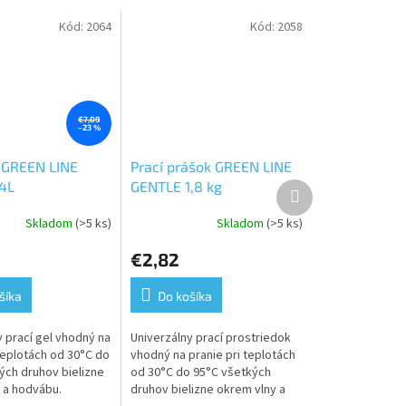
Kód:
2064
Kód:
2058
€7,09
–23 %
l GREEN LINE
Prací prášok GREEN LINE
4L
GENTLE 1,8 kg
Ďalší
produkt
Skladom
(>5 ks)
Skladom
(>5 ks)
€2,82
šíka
Do košíka
y prací gel vhodný na
Univerzálny prací prostriedok
teplotách od 30°C do
vhodný na pranie pri teplotách
ých druhov bielizne
od 30°C do 95°C všetkých
 a hodvábu.
druhov bielizne okrem vlny a