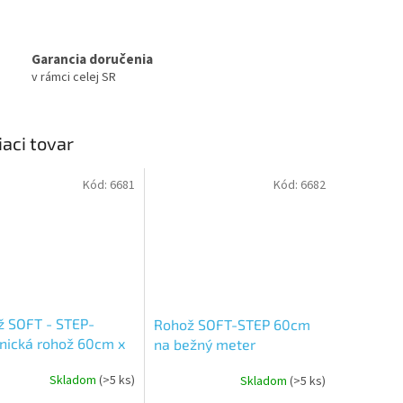
Garancia doručenia
v rámci celej SR
iaci tovar
Kód:
6681
Kód:
6682
ž SOFT - STEP-
Rohož SOFT-STEP 60cm
nická rohož 60cm x
na bežný meter
Skladom
(>5 ks)
Skladom
(>5 ks)