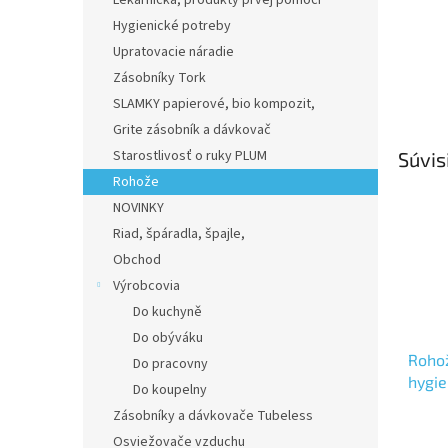
Lekárnička, produkty prvej pomoci
Hygienické potreby
Upratovacie náradie
Zásobníky Tork
SLAMKY papierové, bio kompozit,
Grite zásobník a dávkovač
Starostlivosť o ruky PLUM
Súvis
Rohože
NOVINKY
Riad, špáradla, špajle,
Obchod
Výrobcovia
Do kuchyně
Do obýváku
Roho
Do pracovny
hygie
Do koupelny
15m
Zásobníky a dávkovače Tubeless
Osviežovače vzduchu