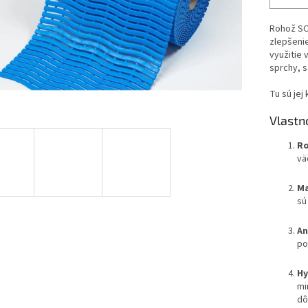
Rohož SOF
zlepšenie
využitie 
sprchy, s
Tu sú jej 
Vlastn
R
vä
Ma
sú
An
po
Hy
mi
dô