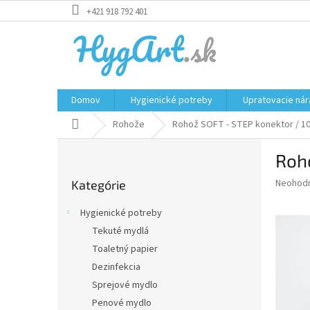
Prejsť
+421 918 792 401
na
obsah
Domov
Hygienické potreby
Upratovacie nár
Domov
Rohože
Rohož SOFT - STEP konektor / 1
B
Roho
o
Preskočiť
č
Priemer
Neohod
Kategórie
kategórie
n
hodnote
ý
produkt
Hygienické potreby
p
je
Tekuté mydlá
0,0
a
z
Toaletný papier
n
5
e
Dezinfekcia
hviezdič
l
Sprejové mydlo
Penové mydlo