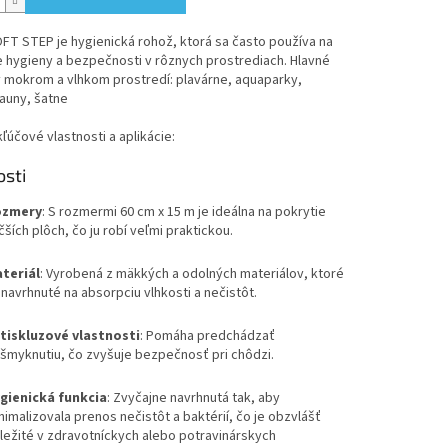
T STEP je hygienická rohož, ktorá sa často používa na
 hygieny a bezpečnosti v rôznych prostrediach. Hlavné
v mokrom a vlhkom prostredí: plavárne, aquaparky,
auny, šatne
kľúčové vlastnosti a aplikácie:
osti
ozmery
: S rozmermi 60 cm x 15 m je ideálna na pokrytie
čších plôch, čo ju robí veľmi praktickou.
teriál
: Vyrobená z mäkkých a odolných materiálov, ktoré
 navrhnuté na absorpciu vlhkosti a nečistôt.
tiskluzové vlastnosti
: Pomáha predchádzať
šmyknutiu, čo zvyšuje bezpečnosť pri chôdzi.
gienická funkcia
: Zvyčajne navrhnutá tak, aby
nimalizovala prenos nečistôt a baktérií, čo je obzvlášť
ležité v zdravotníckych alebo potravinárskych