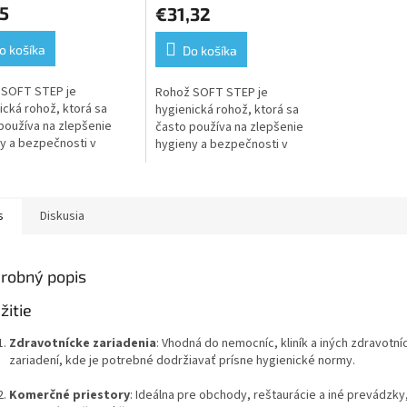
5
€31,32
o košíka
Do košíka
 SOFT STEP je
Rohož SOFT STEP je
ická rohož, ktorá sa
hygienická rohož, ktorá sa
používa na zlepšenie
často používa na zlepšenie
y a bezpečnosti v
hygieny a bezpečnosti v
h prostrediach. Hlavné
rôznych prostrediach. Hlavné
ie v mokrom a vlhkom
využitie v mokrom a vlhkom
dí: plavárne,...
prostredí: plavárne,...
s
Diskusia
robný popis
žitie
Zdravotnícke zariadenia
: Vhodná do nemocníc, kliník a iných zdravotní
zariadení, kde je potrebné dodržiavať prísne hygienické normy.
Komerčné priestory
: Ideálna pre obchody, reštaurácie a iné prevádzky