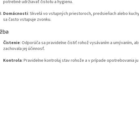
potrebné udržiavať čistotu a hygienu.
Domácnosti
: Skvelá vo vstupných priestoroch, predsieňach alebo kuch
sa často vstupuje zvonku.
žba
Čistenie
: Odporúča sa pravidelne čistiť rohož vysávaním a umývaním, ab
zachovala jej účinnosť.
Kontrola
: Pravidelne kontroluj stav rohože a v prípade opotrebovania ju