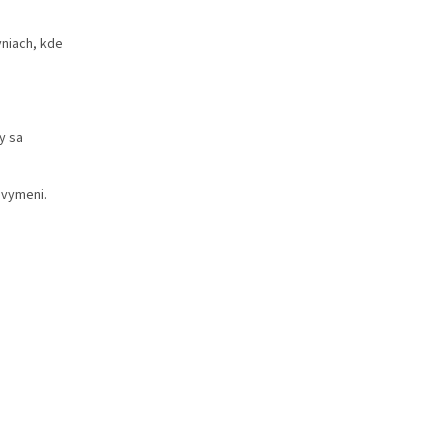
yniach, kde
y sa
 vymeni.