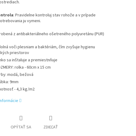
ostrediach.
ntrola
: Pravidelne kontroluj stav rohože a v prípade
otrebovania ju vymeni.
robená z antibakteriálneho ošetreného polyuretánu (PUR)
olná voči plesniam a baktériám, čím zvyšuje hygienu
hkých priestorov
hko sa inštaluje a premiestnňuje
ZMERY: rolka - 60cm x 15 cm
rby: modá, bežová
úbka: 9mm
otnosť - 4,3 kg/m2
informácie
OPÝTAŤ SA
ZDIEĽAŤ