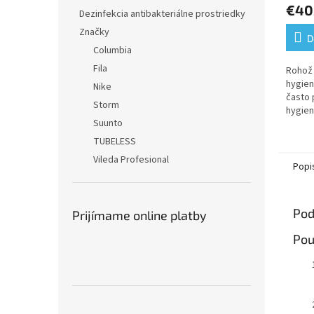
€40
Dezinfekcia antibakteriálne prostriedky
Značky
D
Columbia
Fila
Rohož
hygien
Nike
často 
Storm
hygien
Suunto
rôznyc
využit
TUBELESS
prostre
Vileda Profesional
Popi
Pod
Prijímame online platby
Pou