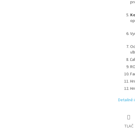
pr
Ko
op
Vy
Od
vl
Ľa
RO
Fa
Hr
Hm
Detailné 
TLAČ