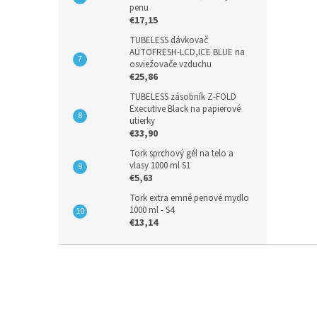
penu
€17,15
TUBELESS dávkovač
AUTOFRESH-LCD,ICE BLUE na
osviežovače vzduchu
€25,86
TUBELESS zásobník Z-FOLD
Executive Black na papierové
utierky
€33,90
Tork sprchový gél na telo a
vlasy 1000 ml S1
€5,63
Tork extra emné penové mydlo
1000 ml - S4
€13,14
Z
á
p
ä
t