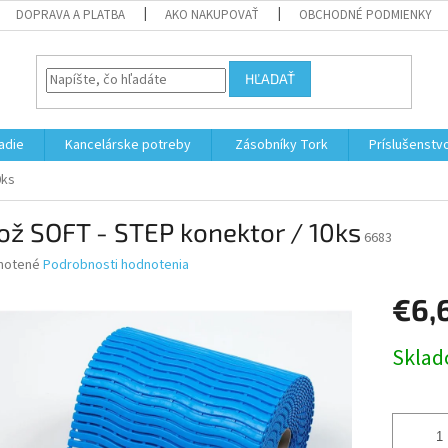
DOPRAVA A PLATBA
AKO NAKUPOVAŤ
OBCHODNÉ PODMIENKY
HĽADAŤ
adie
Kancelárske potreby
Zásobníky Tork
Príslušenstv
0ks
ž SOFT - STEP konektor / 10ks
6683
né
notené
Podrobnosti hodnotenia
nie
€6,
u
Jednotk
Skla
cena:
iek.