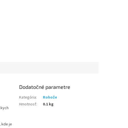
Dodatočné parametre
Kategória
:
Rohože
Hmotnosť
:
0.1 kg
ckych
, kde je