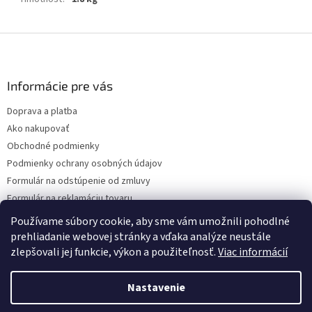
Z
á
p
ä
Informácie pre vás
t
Doprava a platba
i
Ako nakupovať
e
Obchodné podmienky
Podmienky ochrany osobných údajov
Formulár na odstúpenie od zmluvy
Formulár na reklamáciu tovaru
Kontakty
Používame súbory cookie, aby sme vám umožnili pohodlné
prehliadanie webovej stránky a vďaka analýze neustále
zlepšovali jej funkcie, výkon a použiteľnosť.
Viac informácií
Vytvoril Shoptet
Nastavenie