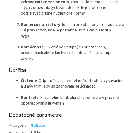
Zdravotnícke zariadenia
: Vhodná do nemocníc, kliník a
iných zdravotníckych zariadení, kde je potrebné
dodržiavať prísne hygienické normy.
Komerčné priestory
: Ideálna pre obchody, reštaurácie a
iné prevádzky, kde je potrebné udržiavať čistotu a
hygienu.
Domácnosti
: Skvelá vo vstupných priestoroch,
predsieňach alebo kuchyniach, kde sa často vstupuje
zvonku.
Údržba
Čistenie
: Odporúča sa pravidelne čistiť rohož vysávaním
a umývaním, aby sa zachovala jej účinnosť.
Kontrola
: Pravidelne kontroluj stav rohože a v prípade
opotrebovania ju vymeni.
Dodatočné parametre
Kategória
:
Rohože
Hmotnosť
:
1.8 kg