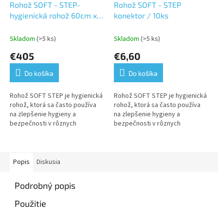
Rohož SOFT - STEP-
Rohož SOFT - STEP
hygienická rohož 60cm x
konektor / 10ks
15m
Skladom
(>5 ks)
Skladom
(>5 ks)
€405
€6,60
Do košíka
Do košíka
Rohož SOFT STEP je hygienická
Rohož SOFT STEP je hygienická
rohož, ktorá sa často používa
rohož, ktorá sa často používa
na zlepšenie hygieny a
na zlepšenie hygieny a
bezpečnosti v rôznych
bezpečnosti v rôznych
prostrediach. Hlavné využitie v
prostrediach. Hlavné využitie v
mokrom a vlhkom prostredí:
mokrom a vlhkom prostredí:
plavárne,...
plavárne,...
Popis
Diskusia
Podrobný popis
Použitie