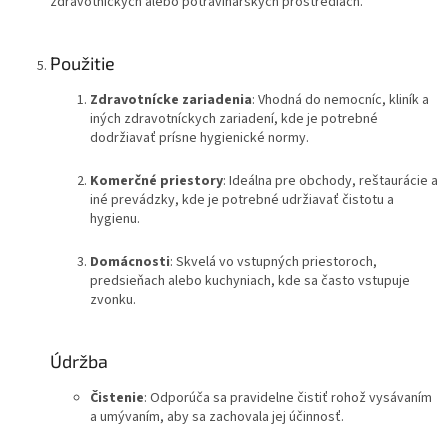
zdravotníckych alebo potravinárskych prostrediach.
Použitie
Zdravotnícke zariadenia
: Vhodná do nemocníc, kliník a
iných zdravotníckych zariadení, kde je potrebné
dodržiavať prísne hygienické normy.
Komerčné priestory
: Ideálna pre obchody, reštaurácie a
iné prevádzky, kde je potrebné udržiavať čistotu a
hygienu.
Domácnosti
: Skvelá vo vstupných priestoroch,
predsieňach alebo kuchyniach, kde sa často vstupuje
zvonku.
Údržba
Čistenie
: Odporúča sa pravidelne čistiť rohož vysávaním
a umývaním, aby sa zachovala jej účinnosť.