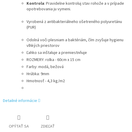
Kontrola
: Pravidelne kontroluj stav rohože a v prípade
opotrebovania ju vymeni.
Vyrobená z antibakteriálneho ošetreného polyuretánu
(PUR)
Odolná voči plesniam a baktériám, čím zvyšuje hygienu
vlhkých priestorov
Ľahko sa inštaluje a premiestnňuje
ROZMERY: rolka - 60cm x 15 cm
Farby: modá, bežová
Hrúbka: 9mm
Hmotnosť - 4,3 kg/m2
Detailné informácie
OPÝTAŤ SA
ZDIEĽAŤ