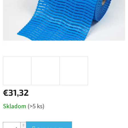
€31,32
Jednotková
Skladom
(>5 ks)
cena: