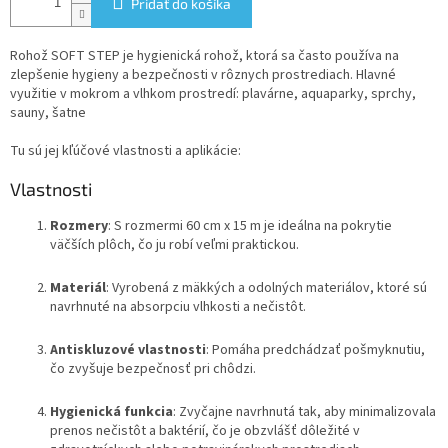
Pridať do košíka
Rohož SOFT STEP je hygienická rohož, ktorá sa často používa na
zlepšenie hygieny a bezpečnosti v rôznych prostrediach. Hlavné
využitie v mokrom a vlhkom prostredí: plavárne, aquaparky, sprchy,
sauny, šatne
Tu sú jej kľúčové vlastnosti a aplikácie:
Vlastnosti
Rozmery
: S rozmermi 60 cm x 15 m je ideálna na pokrytie
väčších plôch, čo ju robí veľmi praktickou.
Materiál
: Vyrobená z mäkkých a odolných materiálov, ktoré sú
navrhnuté na absorpciu vlhkosti a nečistôt.
Antiskluzové vlastnosti
: Pomáha predchádzať pošmyknutiu,
čo zvyšuje bezpečnosť pri chôdzi.
Hygienická funkcia
: Zvyčajne navrhnutá tak, aby minimalizovala
prenos nečistôt a baktérií, čo je obzvlášť dôležité v