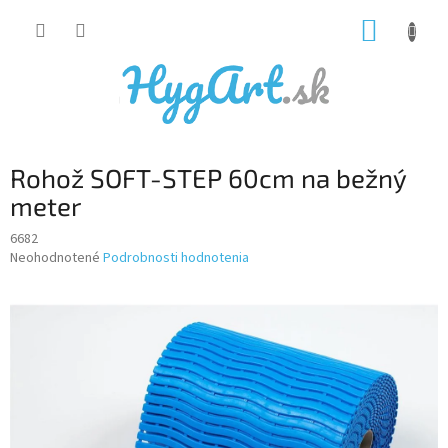
Prejsť
NÁKUP
na
obsah
KOŠÍK
Rohož SOFT-STEP 60cm na bežný
meter
6682
Priemerné
Neohodnotené
Podrobnosti hodnotenia
hodnotenie
produktu
je
0,0
z
5
hviezdičiek.