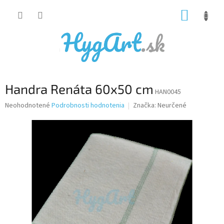
Prejsť
NÁKUP
na
obsah
KOŠÍK
Handra Renáta 60x50 cm
HAN0045
Priemerné
Neohodnotené
Podrobnosti hodnotenia
Značka:
Neurčené
hodnotenie
produktu
je
0,0
z
5
hviezdičiek.