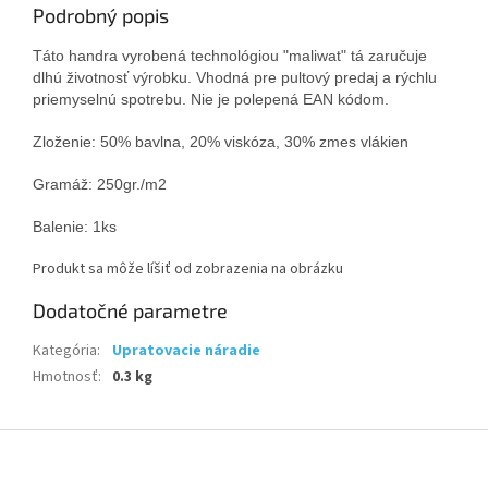
Podrobný popis
Táto handra vyrobená technológiou "maliwat" tá zaručuje
dlhú životnosť výrobku.
Vhodná pre pultový predaj a rýchlu
priemyselnú spotrebu. Nie je polepená EAN kódom.
Zloženie: 50% bavlna, 20% viskóza, 30% zmes vlákien
Gramáž: 250gr./m2
Balenie: 1ks
Produkt sa môže líšiť od zobrazenia na obrázku
Dodatočné parametre
Kategória
:
Upratovacie náradie
Hmotnosť
:
0.3 kg
Z
á
p