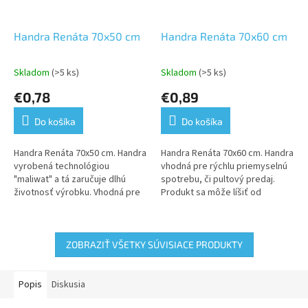
Handra Renáta 70x50 cm
Handra Renáta 70x60 cm
Skladom
(>5 ks)
Skladom
(>5 ks)
Priemerné
Priemerné
hodnotenie
hodnotenie
€0,78
€0,89
produktu
produktu
je
je
Do košíka
Do košíka
5,0
5,0
z
z
5
5
Handra Renáta 70x50 cm. Handra
Handra Renáta 70x60 cm. Handra
hviezdičiek.
hviezdičiek.
vyrobená technológiou
vhodná pre rýchlu priemyselnú
"maliwat" a tá zaručuje dlhú
spotrebu, či pultový predaj.
životnosť výrobku. Vhodná pre
Produkt sa môže líšiť od
rýchlu priemyselnú spotrebu a
zobrazenia na obrázku
na pultový predaj.
ZOBRAZIŤ VŠETKY SÚVISIACE PRODUKTY
Popis
Diskusia