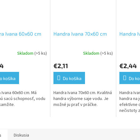
ra Ivana 60x60 cm
Handra Ivana 70x60 cm
Handra I
Skladom
(>5 ks)
Skladom
(>5 ks)
84
€2,11
€2,44
o košíka
Do košíka
Do ko
 Ivana 60x60 cm. Má
Handra Ivana 70x60 cm. Kvalitná
Handra Ivan
ú sacú schopnosť, vodu
handra výborne saje vodu. Je
handra na 
kamžite.
možné ju prať v práčke.
efektívne 
nečistoty 
s
Diskusia