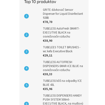
Top 10 produktov
GRITE dávkovač Sensor
Dispenser for Liquid Disinfectant
928B
€78,70
TUBELESS AutoFresh SMART-
EXECUTIVE BLACK na
osviežovače vzduchu
€38,90
TUBELEES TOILET BRUSHES -
wc kefa Executive Black
€29,11
TUBELESS AUTOFRESH
DISPENSERS-SMAR-ICE BLUE na
osviežovače vzduchu
€38,33
TUBELESS kôš na odpadky ICE
BLUE 43L
€35,96
TUBELESS DISPENSERS HANDY
PUSH SYSTEM 500ml-
EXECUTIVE BLACK, na mydlovú