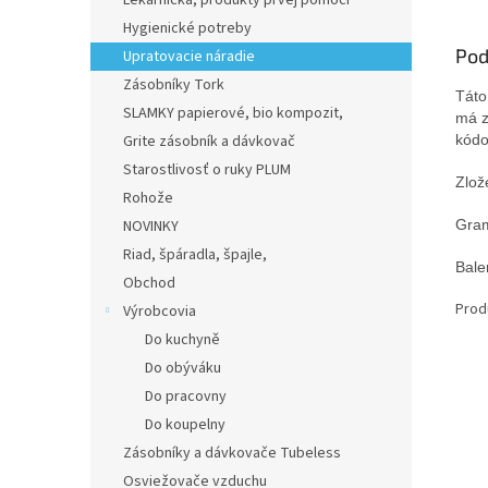
Lekárnička, produkty prvej pomoci
Hygienické potreby
Pod
Upratovacie náradie
Zásobníky Tork
Táto
SLAMKY papierové, bio kompozit,
má z
Grite zásobník a dávkovač
kód
Starostlivosť o ruky PLUM
Zlož
Rohože
NOVINKY
Gram
Riad, špáradla, špajle,
Bale
Obchod
Prod
Výrobcovia
Do kuchyně
Do obýváku
Do pracovny
Do koupelny
Zásobníky a dávkovače Tubeless
Osviežovače vzduchu