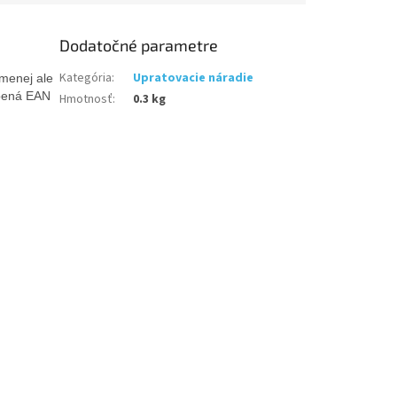
Dodatočné parametre
Kategória
:
Upratovacie náradie
 menej ale
epená EAN
Hmotnosť
:
0.3 kg