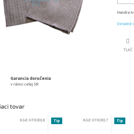
Handra Iv
Detailné 
TLAČ
Garancia doručenia
v rámci celej SR
iaci tovar
Kód:
HTK0016
Kód:
HTK0017
Tip
Tip