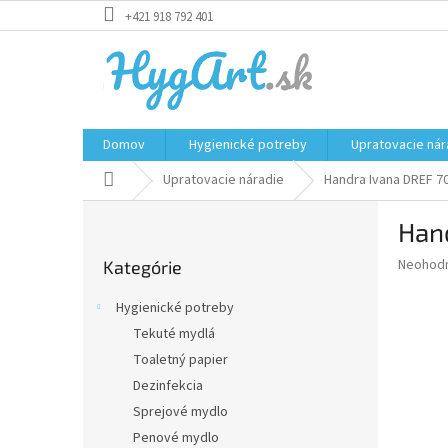
Prejsť
+421 918 792 401
na
obsah
Domov
Hygienické potreby
Upratovacie nár
Domov
Upratovacie náradie
Handra Ivana DREF 7
B
Han
o
Preskočiť
č
Priemer
Neohod
Kategórie
kategórie
n
hodnote
ý
produkt
Hygienické potreby
p
je
Tekuté mydlá
0,0
a
z
Toaletný papier
n
5
e
Dezinfekcia
hviezdič
l
Sprejové mydlo
Penové mydlo