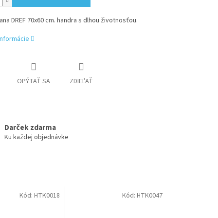
ana DREF 70x60 cm. handra s dlhou životnosťou.
informácie
OPÝTAŤ SA
ZDIEĽAŤ
Darček zdarma
Ku každej objednávke
Kód:
HTK0018
Kód:
HTK0047