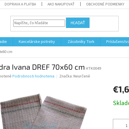
DOPRAVA A PLATBA
AKO NAKUPOVAŤ
OBCHODNÉ PODMIENKY
HĽADAŤ
adie
Kancelárske potreby
Zásobníky Tork
Príslušenstv
0x60 cm
dra Ivana DREF 70x60 cm
HTK0049
né
notené
Podrobnosti hodnotenia
Značka:
Neurčené
nie
€1,
u
Jednotk
Skla
cena:
iek.