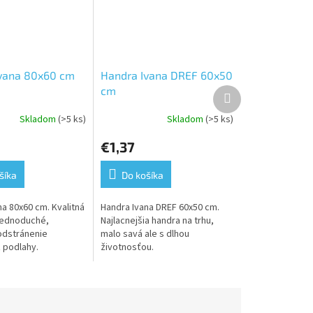
vana 80x60 cm
Handra Ivana DREF 60x50
cm
Ďalší
produkt
Skladom
(>5 ks)
Skladom
(>5 ks)
€1,37
šíka
Do košíka
a 80x60 cm. Kvalitná
Handra Ivana DREF 60x50 cm.
jednoduché,
Najlacnejšia handra na trhu,
odstránenie
malo savá ale s dlhou
z podlahy.
životnosťou.