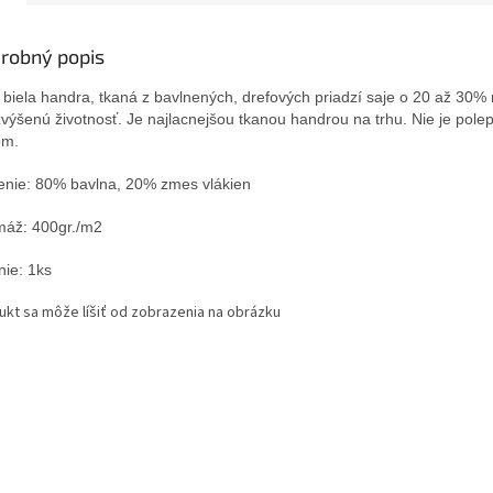
robný popis
 biela handra, tkaná z bavlnených, drefových priadzí saje o 20 až 30%
výšenú životnosť. Je najlacnejšou tkanou handrou na trhu. Nie je pol
om.
enie: 80% bavlna, 20% zmes vlákien
áž: 400gr./m2
nie: 1ks
ukt sa môže líšiť od zobrazenia na obrázku