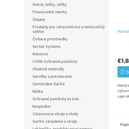
Vrecia, tašky, sáčky
Priemyselné utierky
Stojany
Produkty pre zdravotníctvo a nemocničný
Hand
sektor
Čistiace prostriedky
Vectair Systems
Rukavice
€1,
COVID Ochranné pomôcky
Obalové materiály
D
Servítky a prestieranie
Germicídne žiariče
Handra
výborn
Rúško
saje o
Ochranné pomôcky na tvár..
Respirátor
Zatavovacie stroje a obaly
Gastro zariadenia a stroje
Popi