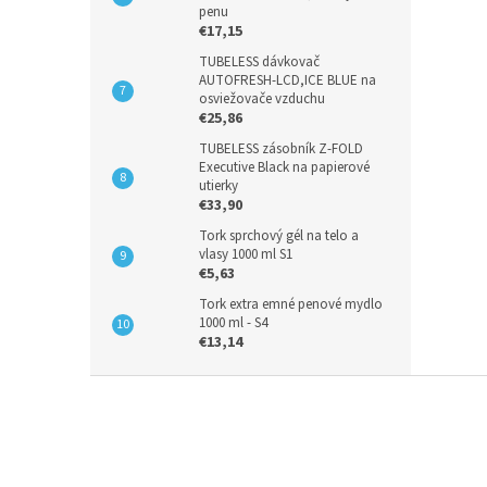
penu
€17,15
TUBELESS dávkovač
AUTOFRESH-LCD,ICE BLUE na
osviežovače vzduchu
€25,86
TUBELESS zásobník Z-FOLD
Executive Black na papierové
utierky
€33,90
Tork sprchový gél na telo a
vlasy 1000 ml S1
€5,63
Tork extra emné penové mydlo
1000 ml - S4
€13,14
Z
á
p
ä
t