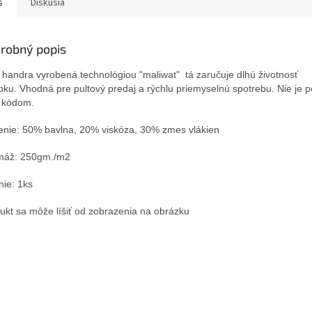
s
Diskusia
robný popis
 handra vyrobená technológiou "maliwat"
tá zaručuje dlhú životnosť
bku.
Vhodná pre pultový predaj a rýchlu priemyselnú spotrebu. Nie je 
 kódom.
enie: 50% bavlna, 20% viskóza, 30% zmes vlákien
máž: 250gm./m2
nie: 1ks
ukt sa môže líšiť od zobrazenia na obrázku