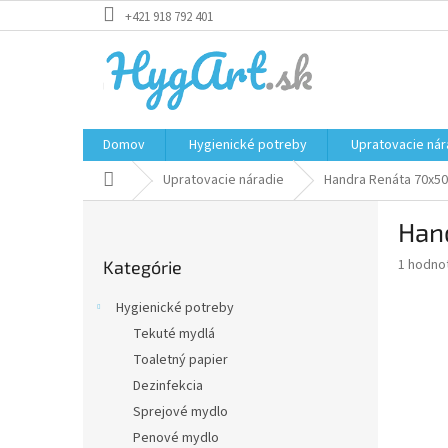
Prejsť
+421 918 792 401
na
obsah
Domov
Hygienické potreby
Upratovacie nár
Domov
Upratovacie náradie
Handra Renáta 70x5
B
Han
o
Preskočiť
č
Priemer
1 hodno
Kategórie
kategórie
n
hodnote
ý
produkt
Hygienické potreby
p
je
Tekuté mydlá
5,0
a
z
Toaletný papier
n
5
e
Dezinfekcia
hviezdič
l
Sprejové mydlo
Penové mydlo