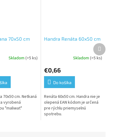
ana 70x50 cm
Handra Renáta 60x50 cm
Ďalší
produkt
Skladom
(>5 ks)
Skladom
(>5 ks)
e
€0,66
šíka
Do košíka
a 70x50 cm. Netkaná
Renáta 60x50 cm. Handra nie je
.
ra vyrobená
olepená EAN kódom je určená
ou "maliwat"
pre rýchlu priemyselnú
spotrebu.