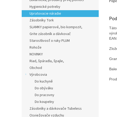
Lekárnička, produkty prvej pomoci
Popi
Hygienické potreby
Upratovacie náradie
Pod
Zásobníky Tork
SLAMKY papierové, bio kompozit,
Táto
výro
Grite zásobník a dávkovač
EAN
Starostlivosť o ruky PLUM
Rohože
Zlož
NOVINKY
Gra
Riad, špáradla, špajle,
Obchod
Bale
Výrobcovia
Prod
Do kuchyně
Do obýváku
Do pracovny
Do koupelny
Zásobníky a dávkovače Tubeless
Osviežovače vzduchu