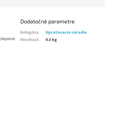
Dodatočné parametre
Kategória
:
Upratovacie náradie
polepená
Hmotnosť
:
0.3 kg