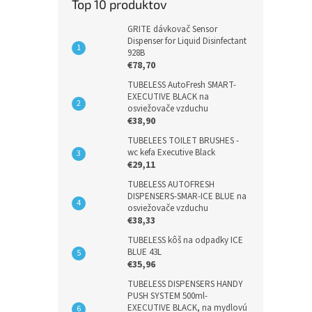
Top 10 produktov
GRITE dávkovač Sensor
Dispenser for Liquid Disinfectant
928B
€78,70
TUBELESS AutoFresh SMART-
EXECUTIVE BLACK na
osviežovače vzduchu
€38,90
TUBELEES TOILET BRUSHES -
wc kefa Executive Black
€29,11
TUBELESS AUTOFRESH
DISPENSERS-SMAR-ICE BLUE na
osviežovače vzduchu
€38,33
TUBELESS kôš na odpadky ICE
BLUE 43L
€35,96
TUBELESS DISPENSERS HANDY
PUSH SYSTEM 500ml-
EXECUTIVE BLACK, na mydlovú