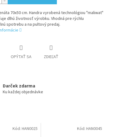
enáta 70x50 cm. Handra vyrobená technológiou "maliwat"
čuje dlhú životnosť výrobku. Vhodná pre rýchlu
nú spotrebu a na pultový predaj.
informácie
OPÝTAŤ SA
ZDIEĽAŤ
Darček zdarma
Ku každej objednávke
Kód:
HAN0025
Kód:
HAN0045