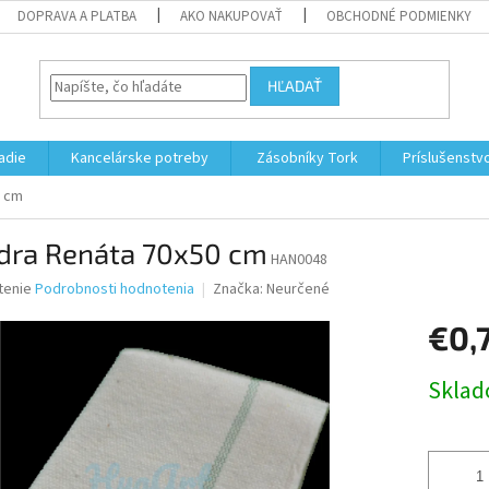
DOPRAVA A PLATBA
AKO NAKUPOVAŤ
OBCHODNÉ PODMIENKY
HĽADAŤ
adie
Kancelárske potreby
Zásobníky Tork
Príslušenstv
0 cm
dra Renáta 70x50 cm
HAN0048
né
tenie
Podrobnosti hodnotenia
Značka:
Neurčené
nie
€0,
u
Jednotk
Skla
cena:
iek.