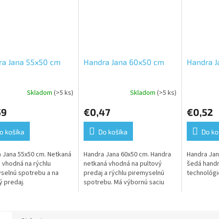
ra Jana 55x50 cm
Handra Jana 60x50 cm
Handra J
Skladom
(>5 ks)
Skladom
(>5 ks)
Priemerné
hodnoteni
59
€0,47
€0,52
produktu
je
5,0
o košíka
Do košíka
Do ko
z
5
 Jana 55x50 cm. Netkaná
Handra Jana 60x50 cm. Handra
Handra Jan
hviezdičiek
 vhodná na rýchlu
netkaná vhodná na pultový
šedá hand
selnú spotrebu a na
predaj a rýchlu piremyselnú
technológi
ý predaj.
spotrebu. Má výbornú saciu
schopnosť.