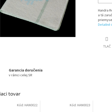
Handra R
a tá zaru
priemysel
Detailné 
TLAČ
Garancia doručenia
v rámci celej SR
iaci tovar
Kód:
HAN0022
Kód:
HAN0023