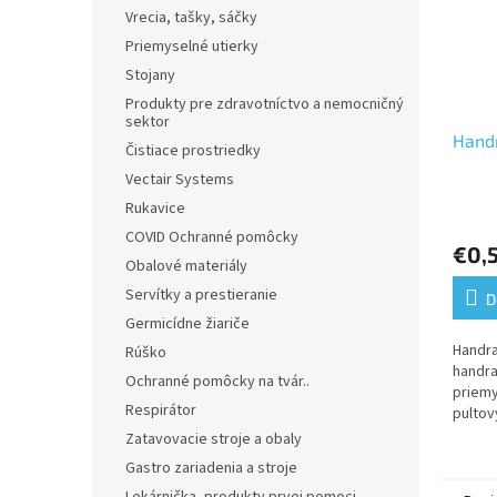
Vrecia, tašky, sáčky
Priemyselné utierky
Stojany
Produkty pre zdravotníctvo a nemocničný
sektor
Hand
Čistiace prostriedky
Vectair Systems
Rukavice
COVID Ochranné pomôcky
€0,
Obalové materiály
Servítky a prestieranie
D
Germicídne žiariče
Handra
Rúško
handra
Ochranné pomôcky na tvár..
priemy
Respirátor
pultov
Zatavovacie stroje a obaly
Gastro zariadenia a stroje