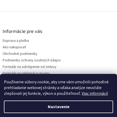
Z
á
p
ä
Informácie pre vás
t
Doprava a platba
i
Ako nakupovať
e
Obchodné podmienky
Podmienky ochrany osobných údajov
Formulár na odstúpenie od zmluvy
Formulár na reklamáciu tovaru
Kontakty
Používame súbory cookie, aby sme vám umožnili pohodlné
prehliadanie webovej stránky a vďaka analýze neustále
zlepšovali jej funkcie, výkon a použiteľnosť.
Viac informácií
Vytvoril Shoptet
Nastavenie