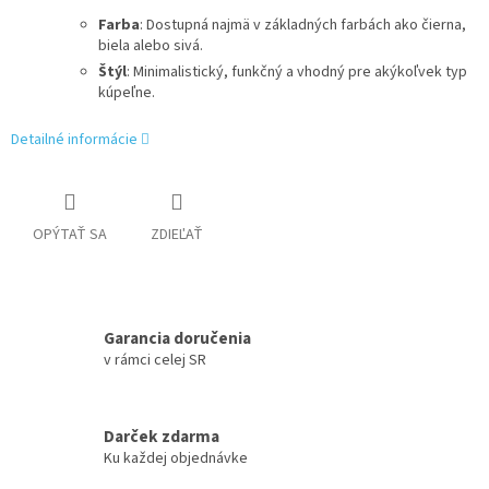
Farba
: Dostupná najmä v základných farbách ako čierna,
biela alebo sivá.
Štýl
: Minimalistický, funkčný a vhodný pre akýkoľvek typ
kúpeľne.
Detailné informácie
OPÝTAŤ SA
ZDIEĽAŤ
Garancia doručenia
v rámci celej SR
Darček zdarma
Ku každej objednávke