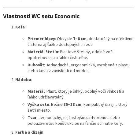
Vlastnosti WC setu Economic
Kefa
:
Priemer hlavy
: Obvykle
7–8 cm
, dostatočný na efektívne
čistenie aj ťažko dostupných miest.
Materiál štetín
: Plastové štetiny, odolné voči
opotrebovaniu a ľahko čistiteľné.
Rukoväť
: Jednoduchá, ergonomická, vyrobená z plastu
alebo kovu v závislosti od modelu.
Nádoba
:
Materiál
: Plast, ktorý je ľahký, odolný voči vlhkosti a
ľahko udržiavateľný.
Výška setu
: Bežne
35–38 cm
, kompaktný dizajn, ktorý
šetrí miesto.
Tvar
: Jednoduchý, najčastejšie s otvorenou alebo
polouzavretou konštrukciou na ľahšie schnutie kefy.
Farba a dizajn
: