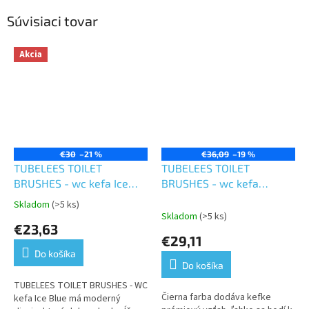
Súvisiaci tovar
Akcia
€30
–21 %
€36,09
–19 %
TUBELEES TOILET
TUBELEES TOILET
BRUSHES - wc kefa Ice
BRUSHES - wc kefa
blue
Executive Black
Skladom
(>5 ks)
Priemerné
Skladom
(>5 ks)
hodnotenie
€23,63
produktu
€29,11
je
Do košíka
5,0
Do košíka
z
5
TUBELEES TOILET BRUSHES - WC
Čierna farba dodáva kefke
hviezdičiek.
kefa Ice Blue má moderný