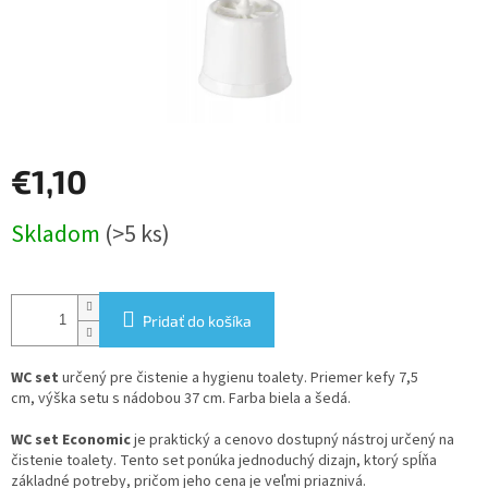
€1,10
Jednotková
Skladom
(>5 ks)
cena:
Pridať do košíka
WC set
určený pre čistenie a hygienu toalety. Priemer kefy 7,5
cm, výška setu s nádobou 37 cm. Farba biela a šedá.
WC set Economic
je praktický a cenovo dostupný nástroj určený na
čistenie toalety. Tento set ponúka jednoduchý dizajn, ktorý spĺňa
základné potreby, pričom jeho cena je veľmi priaznivá.