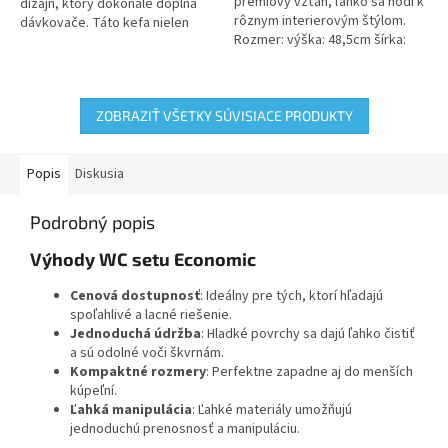
prémiový vzťah, ľahko sa hodí k
dizajn, ktorý dokonale dopĺňa
rôznym interierovým štýlom.
dávkovače. Táto kefa nielen
Rozmer: výška: 48,5cm šírka:
efektívne čistí, ale aj esteticky
12cm hlbka: 12cm
ladí s ďalšími hygienickými...
ZOBRAZIŤ VŠETKY SÚVISIACE PRODUKTY
Popis
Diskusia
Podrobný popis
Výhody WC setu Economic
Cenová dostupnosť
: Ideálny pre tých, ktorí hľadajú
spoľahlivé a lacné riešenie.
Jednoduchá údržba
: Hladké povrchy sa dajú ľahko čistiť
a sú odolné voči škvrnám.
Kompaktné rozmery
: Perfektne zapadne aj do menších
kúpeľní.
Ľahká manipulácia
: Ľahké materiály umožňujú
jednoduchú prenosnosť a manipuláciu.